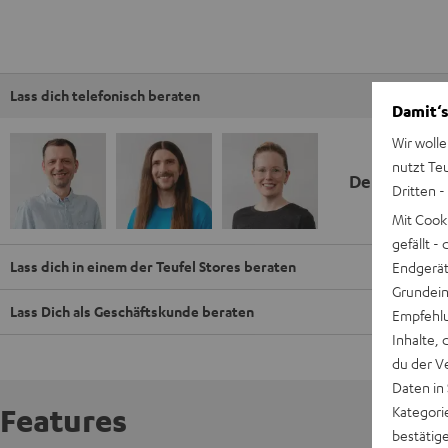
Lass dich telefonisch beraten
Damit‘s
Wir wolle
nutzt Te
Deine Kauf
Dritten -
Mit Cook
gefällt 
Lass dich in einem der Teufel Stores beraten
Endgerät.
Grundeins
Lass Dich als Geschäftskunde beraten
Empfehlu
Inhalte, 
du der V
Daten in
Features
Kategori
bestätig