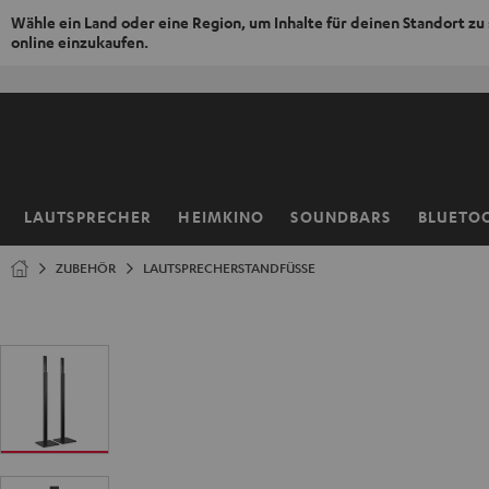
Wähle ein Land oder eine Region, um Inhalte für deinen Standort zu
online einzukaufen.
ZUM
NHALT
RINGEN
LAUTSPRECHER
HEIMKINO
SOUNDBARS
BLUETO
Startseite
ZUBEHÖR
LAUTSPRECHERSTANDFÜSSE