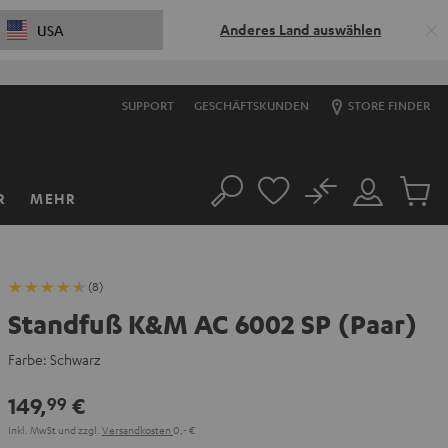
Anderes Land auswählen
USA
SUPPORT
GESCHÄFTSKUNDEN
STORE FINDER
No
R
MEHR
Suche
Mein
Artikel
Konto
im
Warenk
(8)
Standfuß K&M AC 6002 SP (Paar)
Farbe:
Schwarz
149,
€
99
Inkl. MwSt
und zzgl.
Versandkosten
0,‐ €