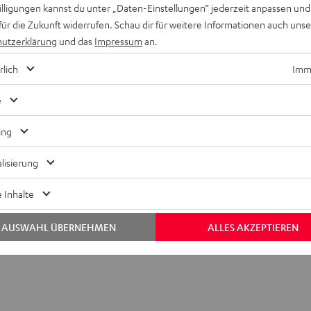
willigungen kannst du unter „Daten-Einstellungen“ jederzeit anpassen und
für die Zukunft widerrufen. Schau dir für weitere Informationen auch uns
utzerklärung
und das
Impressum
an.
rlich
Imme
e
ing
lisierung
ß K&M AC 6002 SP (Paar)
 Inhalte
bmessungen
AUSWAHL ÜBERNEHMEN
ALLES AKZEPTIEREN