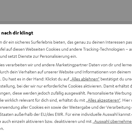
 nach dir klingt
n dir ein sicheres Surferlebnis bieten, das genau zu deinen Interessen pas
Keinen Store in der Nähe? Kein Problem,
ufel auf diesen Webseiten Cookies und andere Tracking-Technologien – 
beratung
beraten dich auch persönlich am Telefo
 und setzt Dienste zur Personalisierung ein.
Hier Termin buchen
ies verarbeiten wir und andere Marketingpartner Daten von dir und lernen
- durch dein Verhalten auf unserer Website und Informationen von deinem
 Du hast es in der Hand: Klickst du auf
„Alles ablehnen“
bestätigst du uns
tellung, bei der wir nur erforderliche Cookies aktivieren. Damit erhältst 
ngen, diese werden jedoch zufällig ausgewählt. Personalisierte Werbung
die wirklich relevant für dich sind, erhältst du mit
„Alles akzeptieren“
. Hier 
erwendung aller Cookies ein sowie der Weitergabe und der Verarbeitung 
 Staaten außerhalb der EU/des EWR. Für eine individuelle Auswahl kannst 
e auch einzeln aktivieren bzw. deaktivieren und mit
„Auswahl übernehme
en.