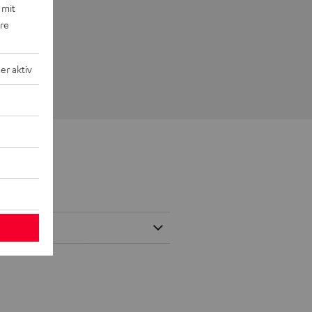
 mit
ere
r aktiv