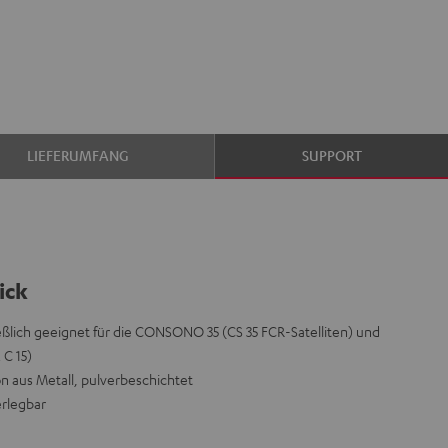
LIEFERUMFANG
SUPPORT
ick
eßlich geeignet für die CONSONO 35 (CS 35 FCR-Satelliten) und
C 15)
 aus Metall, pulverbeschichtet
erlegbar