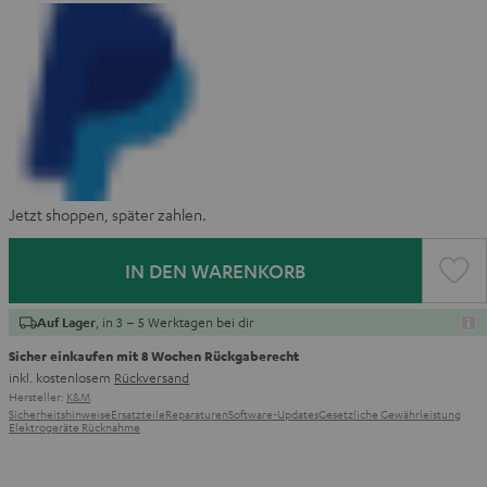
Jetzt shoppen, später zahlen.
IN DEN WARENKORB
, in 3 – 5 Werktagen bei dir
Auf Lager
Sicher einkaufen mit 8 Wochen Rückgaberecht
inkl. kostenlosem
Rückversand
Hersteller:
K&M
Sicherheitshinweise
Ersatzteile
Reparaturen
Software-Updates
Gesetzliche Gewährleistung
Elektrogeräte Rücknahme