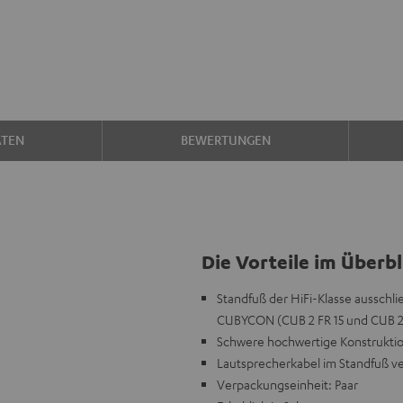
ATEN
BEWERTUNGEN
Die Vorteile im Überbl
Standfuß der HiFi-Klasse ausschli
CUBYCON (CUB 2 FR 15 und CUB 2 
Schwere hochwertige Konstruktion
Lautsprecherkabel im Standfuß v
Verpackungseinheit: Paar