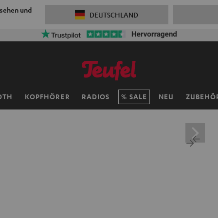
 sehen und
DEUTSCHLAND
OTH
KOPFHÖRER
RADIOS
SALE
NEU
ZUBEHÖ