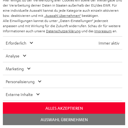
o
Hier willigst du der Verwendung aller Cookies ein sowie der Weitergabe und
o
H
der Verarbeitung deiner Daten in Staaten außerhalb der EU/des EWR. Für
d
eine individuelle Auswahl kannst du jede Kategorie auch einzeln aktivieren
d
e
I
bzw. deaktivieren und mit
„Auswahl übernehmen“
bestätigen.
Versandinfos
u
u
Alle Einwilligungen kannst du unter „Daten-Einstellungen“ jederzeit
r
n
k
anpassen und mit Wirkung für die Zukunft widerrufen. Schau dir für weitere
c
u
Informationen auch unsere
Datenschutzerklärung
und das
Impressum
an.
f
t
t
n
o
F
Erforderlich
Immer aktiv
.
t
I
Gesetzliche Gewährleistung
r
A
s
Analyse
e
n
m
Q
u
r
f
a
s
Marketing
p
l
o
t
p
E
Personalisierung
a
Elektrogeräte Rücknahme
r
i
o
l
d
m
o
Externe Inhalte
r
e
e
a
n
t
k
n
ALLES AKZEPTIEREN
t
e
A
.
Audio-Lexikon: Fachbegriffe schnell erklärt
t
i
Chat
n
AUSWAHL ÜBERNEHMEN
starten
u
l
r
o