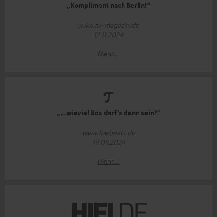
„Kompliment nach Berlin!“
www.av-magazin.de
12.11.2024
Mehr...
„…wieviel Box darf’s denn sein?“
www.lowbeats.de
19.09.2024
Mehr...