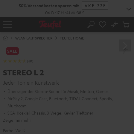
ZUM
NHALT
RINGEN
No
Abs
Startseite
Suche
Artike
im
WLAN LAUTSPRECHER
TEUFEL HOME
Waren
SALE
(49)
STEREO L 2
Jeder Ton ein Kunstwerk
Überragender Stereo-Sound für Musik, Filmton, Games
AirPlay 2, Google Cast, Bluetooth, TIDAL Connect, Spotify,
Multiroom
SCA-Koaxial-Chassis, 3-Wege, Kevlar-Tieftöner
Zeige mir mehr
Farbe:
Weiß