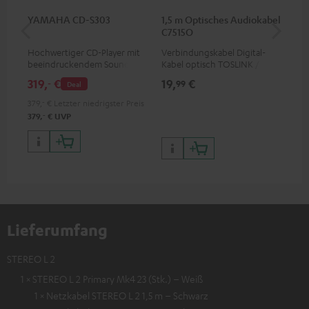
YAMAHA CD-S303
1,5 m Optisches Audiokabel
St
C7515O
C7
Hochwertiger CD-Player mit
Verbindungskabel Digital-
Uni
beeindruckendem Sound und
Kabel optisch TOSLINK / 3,5-
Ver
wertiger Verarbeitung
mm-Mini-TOSLINK
für
319,
€
19,
€
12
‐
99
Deal
Bu
379,
‐
€
Letzter niedrigster Preis
‐
379,
€
UVP
Lieferumfang
STEREO L 2
1 × STEREO L 2 Primary Mk4 23 (Stk.) – Weiß
1 × Netzkabel STEREO L 2 1,5 m – Schwarz