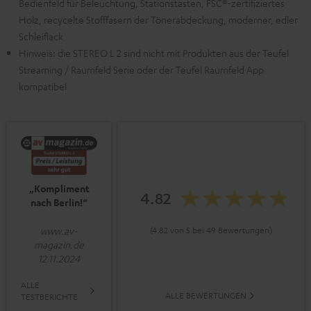
Bedienfeld für Beleuchtung, Stationstasten, FSC®-zertifiziertes
Holz, recycelte Stofffasern der Tönerabdeckung, moderner, edler
Schleiflack
Hinweis: die STEREO L 2 sind nicht mit Produkten aus der Teufel
Streaming / Raumfeld Serie oder der Teufel Raumfeld App
kompatibel
„Kompliment
4.82
nach Berlin!“
(4.82 von 5 bei 49 Bewertungen)
www.av-
magazin.de
12.11.2024
ALLE
ALLE BEWERTUNGEN
TESTBERICHTE