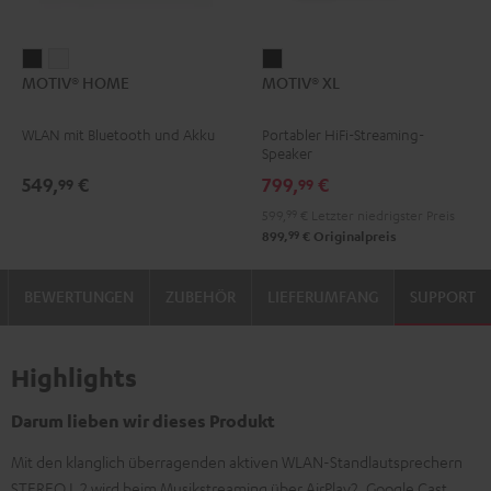
MOTIV®
MOTIV®
MOTIV®
MOTIV® HOME
MOTIV® XL
HOME
HOME
XL
Schwarz
Weiß
Schwarz
WLAN mit Bluetooth und Akku
Portabler HiFi-Streaming-
Speaker
549,
€
799,
€
99
99
599,
99
€
Letzter niedrigster Preis
99
899,
€
Originalpreis
BEWERTUNGEN
ZUBEHÖR
LIEFERUMFANG
SUPPORT
Highlights
Darum lieben wir dieses Produkt
Mit den klanglich überragenden aktiven WLAN-Standlautsprechern
STEREO L 2 wird beim Musikstreaming über AirPlay2, Google Cast