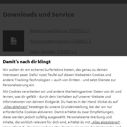
Downloads und Service
D
Bedienungsanleitung: STEREO L 2
o
Konformitätserklärung: STEREO L 2
k
Safety Booklet: STEREO L 2
u
Damit‘s nach dir klingt
m
Wir wollen dir ein sicheres Surferlebnis bieten, das genau zu deinen
p
Teufel Home App - Apple App Store
e
Interessen passt. Dafür nutzt Teufel auf diesen Webseiten Cookies und
a
andere Tracking-Technologien – auch von Dritten - und setzt Dienste zur
n
Teufel Home App - Google Play
Personalisierung ein.
g
t
Mit Cookies verarbeiten wir und andere Marketingpartner Daten von dir und
e
lernen, was dir gefällt - durch dein Verhalten auf unserer Website und
e
Informationen von deinem Endgerät. Du hast es in der Hand: Klickst du auf
.
z
„Alles ablehnen“
bestätigst du unsere Grundeinstellung, bei der wir nur
P
Hilfe zu diesem Produkt
erforderliche Cookies aktivieren. Damit erhältst du zwar Empfehlungen,
p
u
diese werden jedoch zufällig ausgewählt. Personalisierte Werbung und
r
r
Inhalte, die wirklich relevant für dich sind, erhältst du mit
„Alles akzeptieren“
.
m