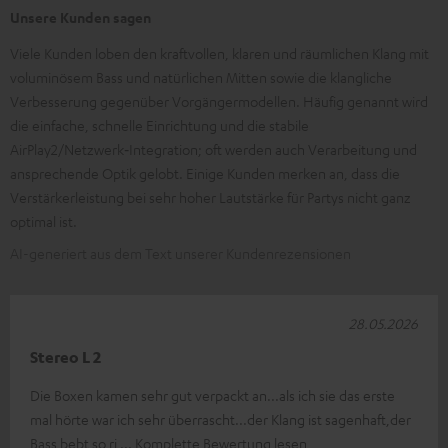
Unsere Kunden sagen
Viele Kunden loben den kraftvollen, klaren und räumlichen Klang mit
voluminösem Bass und natürlichen Mitten sowie die klangliche
Verbesserung gegenüber Vorgängermodellen. Häufig genannt wird
die einfache, schnelle Einrichtung und die stabile
AirPlay2/Netzwerk‑Integration; oft werden auch Verarbeitung und
ansprechende Optik gelobt. Einige Kunden merken an, dass die
Verstärkerleistung bei sehr hoher Lautstärke für Partys nicht ganz
optimal ist.
AI-generiert aus dem Text unserer Kundenrezensionen
28.05.2026
Stereo L 2
Die Boxen kamen sehr gut verpackt an...als ich sie das erste
mal hörte war ich sehr überrascht...der Klang ist sagenhaft,der
Bass bebt so ri
Komplette Bewertung lesen