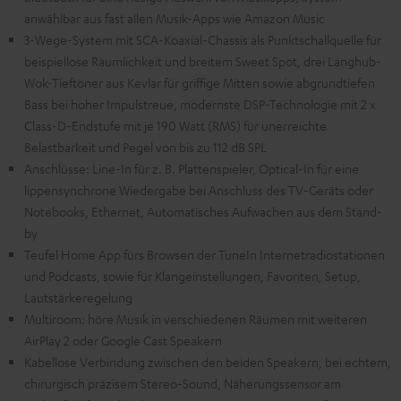
anwählbar aus fast allen Musik-Apps wie Amazon Music
3-Wege-System mit SCA-Koaxial-Chassis als Punktschallquelle für
beispiellose Räumlichkeit und breitem Sweet Spot, drei Langhub-
Wok-Tieftöner aus Kevlar für griffige Mitten sowie abgrundtiefen
Bass bei hoher Impulstreue, modernste DSP-Technologie mit 2 x
Class-D-Endstufe mit je 190 Watt (RMS) für unerreichte
Belastbarkeit und Pegel von bis zu 112 dB SPL
Anschlüsse: Line-In für z. B. Plattenspieler, Optical-In für eine
lippensynchrone Wiedergabe bei Anschluss des TV-Geräts oder
Notebooks, Ethernet, Automatisches Aufwachen aus dem Stand-
by
Teufel Home App fürs Browsen der TuneIn Internetradiostationen
und Podcasts, sowie für Klangeinstellungen, Favoriten, Setup,
Lautstärkeregelung
Multiroom: höre Musik in verschiedenen Räumen mit weiteren
AirPlay 2 oder Google Cast Speakern
Kabellose Verbindung zwischen den beiden Speakern, bei echtem,
chirurgisch präzisem Stereo-Sound, Näherungssensor am