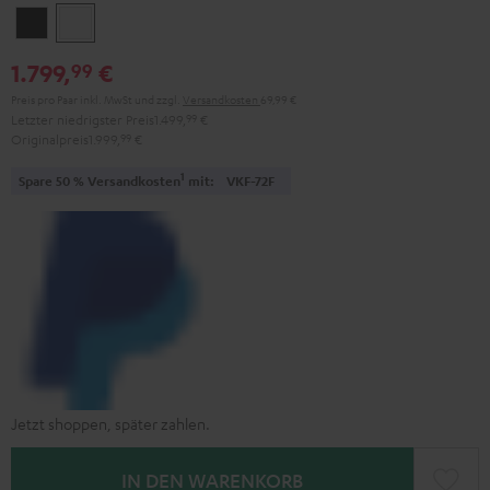
Schwarz
Weiß
1.799,
€
99
Preis pro Paar inkl. MwSt
und zzgl.
Versandkosten
69,99 €
Letzter niedrigster Preis
1.499,
99
€
Originalpreis
1.999,
99
€
1
Spare 50 % Versandkosten
mit:
VKF-72F
Jetzt shoppen, später zahlen.
IN DEN WARENKORB