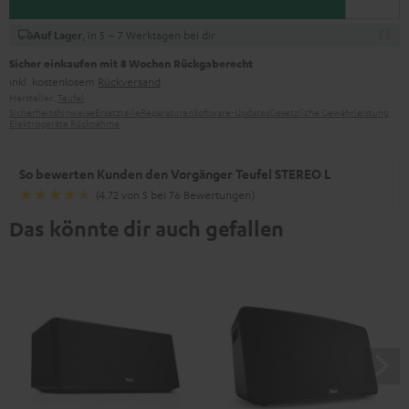
, in 5 – 7 Werktagen bei dir
Auf Lager
Sicher einkaufen mit 8 Wochen Rückgaberecht
inkl. kostenlosem
Rückversand
Hersteller:
Teufel
Sicherheitshinweise
Ersatzteile
Reparaturen
Software-Updates
Gesetzliche Gewährleistung
Elektrogeräte Rücknahme
So bewerten Kunden den Vorgänger Teufel STEREO L
(4.72 von 5 bei 76 Bewertungen)
Das könnte dir auch gefallen