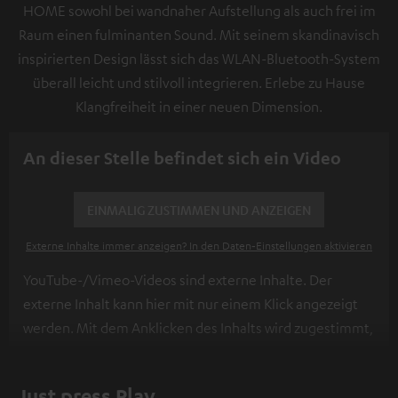
HOME sowohl bei wandnaher Aufstellung als auch frei im
Raum einen fulminanten Sound. Mit seinem skandinavisch
inspirierten Design lässt sich das WLAN-Bluetooth-System
überall leicht und stilvoll integrieren. Erlebe zu Hause
Klangfreiheit in einer neuen Dimension.
An dieser Stelle befindet sich ein Video
EINMALIG ZUSTIMMEN UND ANZEIGEN
Externe Inhalte immer anzeigen? In den Daten‑Einstellungen aktivieren
YouTube-/Vimeo-Videos sind externe Inhalte. Der
externe Inhalt kann hier mit nur einem Klick angezeigt
werden. Mit dem Anklicken des Inhalts wird zugestimmt,
dass externe Inhalte angezeigt werden. Dabei können
personenbezogene Daten an Drittplattformen
Just press Play