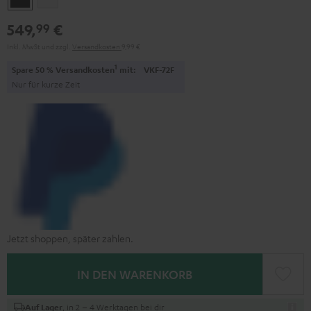
549,
€
99
Inkl. MwSt
und zzgl.
Versandkosten
9,99 €
1
Spare 50 % Versandkosten
mit:
VKF-72F
Nur für kurze Zeit
Jetzt shoppen, später zahlen.
IN DEN WARENKORB
, in 2 – 4 Werktagen bei dir
Auf Lager