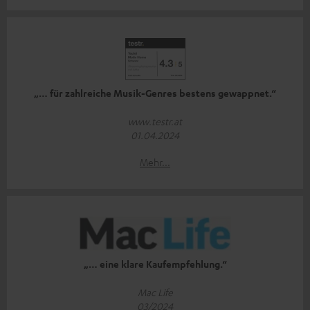
„… für zahlreiche Musik-Genres bestens gewappnet.“
www.testr.at
01.04.2024
Mehr...
„… eine klare Kaufempfehlung.“
Mac Life
03/2024