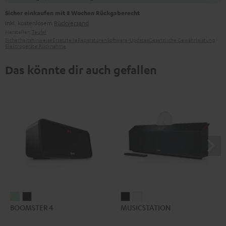
Sicher einkaufen mit 8 Wochen Rückgaberecht
inkl. kostenlosem
Rückversand
Hersteller:
Teufel
Sicherheitshinweise
Ersatzteile
Reparaturen
Software-Updates
Gesetzliche Gewährleistung
Elektrogeräte Rücknahme
Das könnte dir auch gefallen
BOOMSTER
BOOMSTER
MUSICSTATION
MUSICSTATION
BOOMSTER 4
MUSICSTATION
4
4
Schwarz
Weiß
Mint
Night