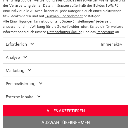
Hier willigst du der Verwendung aller Cookies ein sowie der Weitergabe und
der Verarbeitung deiner Daten in Staaten außerhalb der EU/des EWR. Für
www.mobiflip.de
eine individuelle Auswahl kannst du jede Kategorie auch einzeln aktivieren
24.10.2023
bzw. deaktivieren und mit
„Auswahl übernehmen“
bestätigen.
Alle Einwilligungen kannst du unter „Daten-Einstellungen“ jederzeit
Mehr...
anpassen und mit Wirkung für die Zukunft widerrufen. Schau dir für weitere
Informationen auch unsere
Datenschutzerklärung
und das
Impressum
an.
Erforderlich
Immer aktiv
Analyse
Marketing
„… Edler WLAN-Lautsprecher bietet guten Klang“
www.computerbase.de
Personalisierung
24.10.2023
Externe Inhalte
Mehr...
ALLES AKZEPTIEREN
Chat
AUSWAHL ÜBERNEHMEN
starten