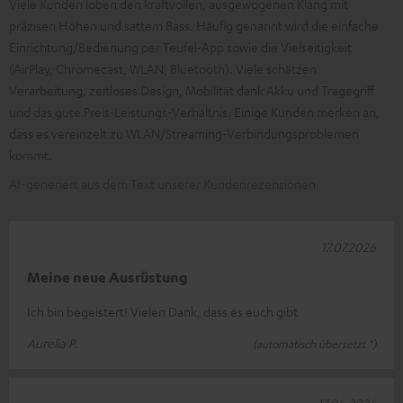
Viele Kunden loben den kraftvollen, ausgewogenen Klang mit
präzisen Höhen und sattem Bass. Häufig genannt wird die einfache
Einrichtung/Bedienung per Teufel‑App sowie die Vielseitigkeit
(AirPlay, Chromecast, WLAN, Bluetooth). Viele schätzen
Verarbeitung, zeitloses Design, Mobilität dank Akku und Tragegriff
und das gute Preis‑Leistungs‑Verhältnis. Einige Kunden merken an,
dass es vereinzelt zu WLAN/Streaming‑Verbindungsproblemen
kommt.
AI-generiert aus dem Text unserer Kundenrezensionen
17.07.2026
Meine neue Ausrüstung
Ich bin begeistert! Vielen Dank, dass es euch gibt
Aurelia P.
(automatisch übersetzt *)
17.06.2026