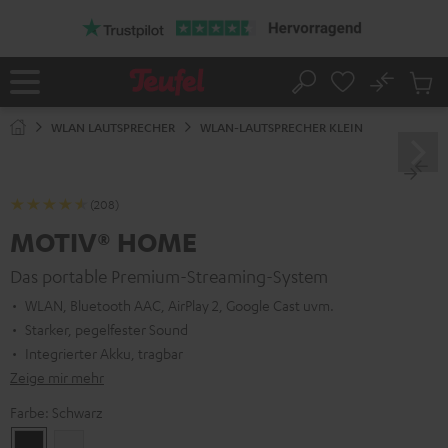
ZUM
NHALT
RINGEN
No
Abs
Startseite
Suche
Artike
im
WLAN LAUTSPRECHER
WLAN-LAUTSPRECHER KLEIN
Waren
(208)
MOTIV® HOME
Das portable Premium-Streaming-System
WLAN, Bluetooth AAC, AirPlay 2, Google Cast uvm.
Starker, pegelfester Sound
Integrierter Akku, tragbar
Zeige mir mehr
Farbe:
Schwarz
Schwarz
Weiß