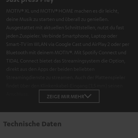
übermittelt werden.
Weitere Informationen sind in der
Datenschutzerklärung unter I zu finden
.
MOTIV® XL und MOTIV® HOME machen es dir leicht,
deine Musik zu starten und überall zu genießen.
Ausgestattet mit aktuellen Schnittstellen, nutzt du fast
jeden Zuspieler. Verbinde Smartphone, Laptop oder
Smart-TV im WLAN via Google Cast und AirPlay 2 oder per
Bluetooth mit deinem MOTIV®. Mit Spotify Connect und
TIDAL Connect bietet das Streamingsystem die Option,
direkt aus den Apps der beiden beliebten
Streamingdienste zu streamen. Auch der Plattenspieler
findet über den Klinkenkabel-Eingang (3,5 mm) seinen
Anschluss.
ZEIGE MIR MEHR
Technische Daten