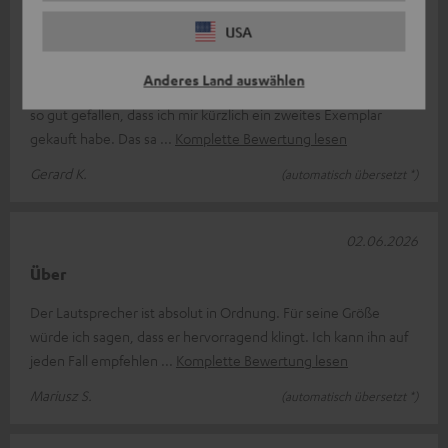
Ein Lautsprecher der Spitzenklasse: Das ist schon
USA
mein zweites Exemplar!
Anderes Land auswählen
Ich besaß bereits einen Teufel Motive Home, und der hat mir
so gut gefallen, dass ich mir kürzlich ein zweites Exemplar
gekauft habe. Das sa
Komplette Bewertung lesen
Gerard K.
(automatisch übersetzt *)
02.06.2026
Über
Der Lautsprecher ist absolut in Ordnung. Für seine Größe
würde ich sagen, dass er hervorragend klingt. Ich kann ihn auf
jeden Fall empfehlen
Komplette Bewertung lesen
Mariusz S.
(automatisch übersetzt *)