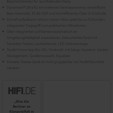
Bassmembranen für raumfüllenden Klang
Dynamore® Ultra für ein breiteres Stereopanorama; einstellbare
Bass-Intensität, 32-Bit-DSP und hocheffiziente Class-D-Endstufe
Schnell aufladbarer Lithium-Ionen-Akku spielt bis zu 15 Stunden,
integrierter Tragegriff zum praktischen Mitnehmen
Über integrierten Lichtsensor automatisch an
Umgebungshelligkeit anpassbares, beleuchtetes Panel mit
Favoriten-Tasten, Lautstärkerad, LED-Statusanzeige
Teufel Home App (für iOS / Android): mit Setup-Assistent, Geräte-
Management, Quellenauswahl, Equalizer
Hinweis: Dieses Gerät ist nicht gruppierbar mit Teufel Raumfeld
Geräten
„Was die
Berliner an
Klangvielfalt in