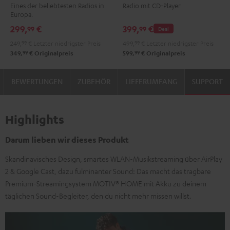
Eines der beliebtesten Radios in
Radio mit CD-Player
Green
Black
Europa.
299,
€
399,
€
99
99
Deal
249,
99
€
Letzter niedrigster Preis
499,
99
€
Letzter niedrigster Preis
99
99
349,
€
Originalpreis
599,
€
Originalpreis
BEWERTUNGEN
ZUBEHÖR
LIEFERUMFANG
SUPPORT
Highlights
Darum lieben wir dieses Produkt
Skandinavisches Design, smartes WLAN-Musikstreaming über AirPlay
2 & Google Cast, dazu fulminanter Sound: Das macht das tragbare
Premium-Streamingsystem MOTIV® HOME mit Akku zu deinem
täglichen Sound-Begleiter, den du nicht mehr missen willst.