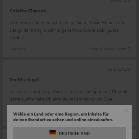
Colette Clapson
Ich bin sehr zufrieden mit meinem Radio „Movie Home“ sein
Design der Klang ist sehr angenehm und sehr stabil gutes
Produkt
colette c.
(automatisch übersetzt *)
06.06.2026
Teuflisch gut
Zuerst mal vorne weg. Das ist ein super Lautsprecher. Über die
letzten Jahre habe ich eine kleine Sammlung von Bose
Lautsprecher mir angesam
Komplette Bewertung lesen
Wähle ein Land oder eine Region, um Inhalte für
Ralf H.
deinen Standort zu sehen und online einzukaufen.
DEUTSCHLAND
06.06.2026