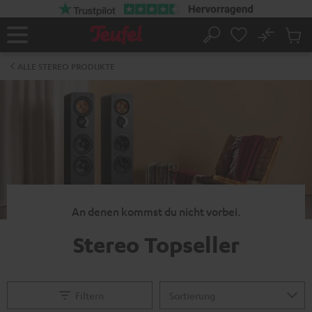
ZUM
NHALT
RINGEN
No
Abs
Startseite
Suche
Artike
im
ALLE STEREO PRODUKTE
Waren
An denen kommst du nicht vorbei.
Stereo Topseller
Filtern