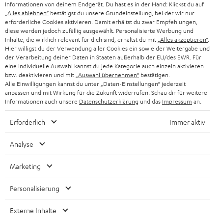
ÖSTERREICH
Informationen von deinem Endgerät. Du hast es in der Hand: Klickst du auf
SMART HOME
„Alles ablehnen“
bestätigst du unsere Grundeinstellung, bei der wir nur
GESCHÄFTSKUNDEN
erforderliche Cookies aktivieren. Damit erhältst du zwar Empfehlungen,
SCHWEIZ
BLUETOOTH-LAUTSPRECHER
diese werden jedoch zufällig ausgewählt. Personalisierte Werbung und
PARTNERPROGRAMM
Inhalte, die wirklich relevant für dich sind, erhältst du mit
„Alles akzeptieren“
.
Hier willigst du der Verwendung aller Cookies ein sowie der Weitergabe und
KOPFHÖRER
der Verarbeitung deiner Daten in Staaten außerhalb der EU/des EWR. Für
NIEDERLANDE
BLOG
eine individuelle Auswahl kannst du jede Kategorie auch einzeln aktivieren
BLUETOOTH-KOPFHÖRER
bzw. deaktivieren und mit
„Auswahl übernehmen“
bestätigen.
NEWSLETTER
Alle Einwilligungen kannst du unter „Daten-Einstellungen“ jederzeit
BELGIEN
anpassen und mit Wirkung für die Zukunft widerrufen. Schau dir für weitere
STEREOANLAGEN
STORES
Informationen auch unsere
Datenschutzerklärung
und das
Impressum
an.
FRANKREICH
LAUTSPRECHER
Erforderlich
Immer aktiv
DEINE VORTEILE BEI TEUFEL
POLEN
ULTIMA-SERIE
Analyse
TEUFEL STORY
IN-EAR-KOPFHÖRER
SPANIEN
UNSER MANAGEMENT
Marketing
FANSHOP
NACHHALTIGKEIT
Personalisierung
ITALIEN
NEUHEITEN
Technische Änderungen, Tippfehler und Irrtum vorbehalten. Das auf unseren
UNSERE WERTE
Externe Inhalte
Fotos abgebildete Zubehör ist nicht im Lieferumfang enthalten. Etwaige
USA