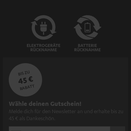
BIS ZU
45 €
RABATT
N
Wähle deinen Gutschein!
Melde dich für den Newsletter an und erhalte bis zu
e
45 € als Dankeschön.
w
s