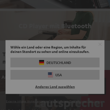
CD Player mit Bluetooth
Wähle ein Land oder eine Region, um Inhalte für
deinen Standort zu sehen und online einzukaufen.
Teufel Tutorials - nützliche Tipps und
mehr.
DEUTSCHLAND
USA
An dieser Stelle befindet sich ein Video
Anderes Land auswählen
EINMALIG ZUSTIMMEN UND ANZEIGEN
Externe Inhalte immer anzeigen? In den Daten‑Einstellungen aktivieren