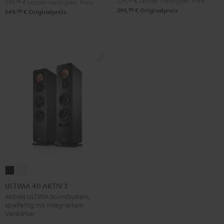
229,
€
Letzter niedrigster Preis
399,
99
€
Letzter niedrigster Preis
99
299,
€
Originalpreis
99
549,
€
Originalpreis
ULTIMA
ULTIMA
40
40
ULTIMA 40 AKTIV 3
AKTIV
AKTIV
Aktives ULTIMA Soundsystem,
spielfertig mit integriertem
3
3
Verstärker
Schwarz
Weiß