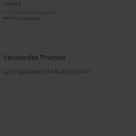
799,
€
99
699,
99
€
Letzter niedrigster Preis
99
899,
€
Originalpreis
Verwandte Themen
und spannende Kategorien