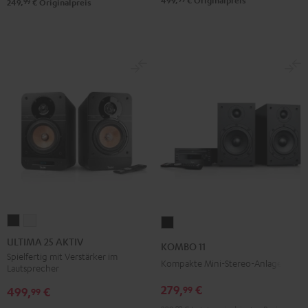
499,
€
Originalpreis
99
249,
€
Originalpreis
ULTIMA
ULTIMA
KOMBO
25
25
11
ULTIMA 25 AKTIV
KOMBO 11
AKTIV
AKTIV
Schwarz
Spielfertig mit Verstärker im
Kompakte Mini-Stereo-Anlage
Lautsprecher
Night
Pure
Black
White
279,
€
99
499,
€
99
99