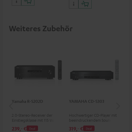
HDCP 2.3, HDR10+, ARC/eARC
und Dolby Vision
Weiteres Zubehör
Yamaha R-S202D
YAMAHA CD-S303
Ya
2.0-Stereo-Receiver der
Hochwertiger CD-Player mit
2.1
Einstiegsklasse mit 115 Watt
beeindruckendem Sound und
Spi
pro Kanal an 4 Ohm (bei 1
wertiger Verarbeitung
pro
239,
€
319,
€
94
‐
‐
Deal
Deal
kHz, 0.7 % THD)
200