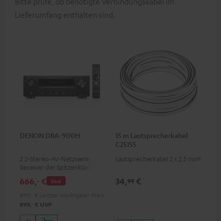
Bitte prüfe, ob benötigte Verbindungskabel im
Lieferumfang enthalten sind.
DENON DRA-900H
15 m Lautsprecherkabel
C2515S
2.2-Stereo-AV-Netzwerk-
Lautsprecherkabel 2 x 2,5 mm²
Receiver der Spitzenklasse mit
145 Watt pro Kanal an 6 Ohm,
666,
€
34,
€
‐
99
Deal
USB-Playback sowie weitere
analoge und digitale
899,
‐
€
Letzter niedrigster Preis
Eingänge, 6 HDMI-Eingänge
‐
899,
€
UVP
und 1 HDMI Ausgang mit
Unterstützung für 8K, 3D,