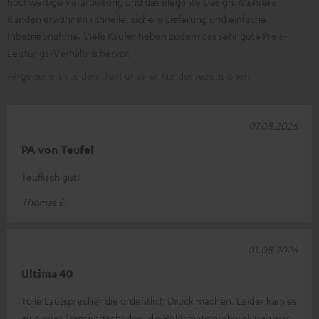
hochwertige Verarbeitung und das elegante Design. Mehrere
Kunden erwähnen schnelle, sichere Lieferung und einfache
Inbetriebnahme. Viele Käufer heben zudem das sehr gute Preis-
Leistungs-Verhältnis hervor.
AI-generiert aus dem Text unserer Kundenrezensionen
07.08.2026
PA von Teufel
Teuflisch gut!
Thomas E.
01.08.2026
Ultima 40
Tolle Lautsprecher die ordentlich Druck machen. Leider kam es
zu einem Transportschaden, die Reklamationsabwicklung war