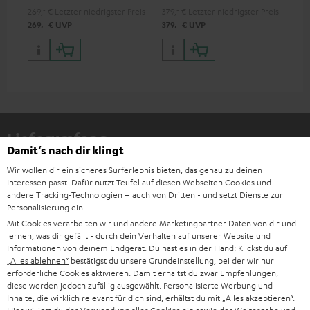
269,
‐
€
Letzter niedrigster Preis
379,
‐
€
Letzter niedrigster Preis
949
‐
‐
269,
€
UVP
379,
€
UVP
1.0
Lieferumfang
Damit‘s nach dir klingt
ULTIMA 40
Wir wollen dir ein sicheres Surferlebnis bieten, das genau zu deinen
Interessen passt. Dafür nutzt Teufel auf diesen Webseiten Cookies und
2 × Stand-Lautsprecher UL 40 Mk4 25 (Stk.) – Schwarz
andere Tracking-Technologien – auch von Dritten - und setzt Dienste zur
1 × Gummifüße (4 Stk.) für ULTIMA 20 / 40 / Center Mk4 –
Personalisierung ein.
Schwarz
Mit Cookies verarbeiten wir und andere Marketingpartner Daten von dir und
lernen, was dir gefällt - durch dein Verhalten auf unserer Website und
1 × ULTIMA 40 Mk4 + AKTIV 3 Abdeckung – Schwarz
Informationen von deinem Endgerät. Du hast es in der Hand: Klickst du auf
„Alles ablehnen“
bestätigst du unsere Grundeinstellung, bei der wir nur
erforderliche Cookies aktivieren. Damit erhältst du zwar Empfehlungen,
diese werden jedoch zufällig ausgewählt. Personalisierte Werbung und
Inhalte, die wirklich relevant für dich sind, erhältst du mit
„Alles akzeptieren“
.