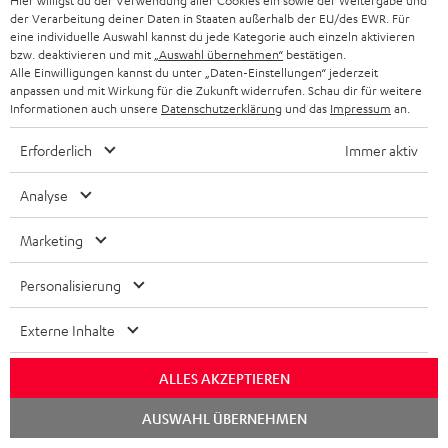
Hier willigst du der Verwendung aller Cookies ein sowie der Weitergabe und
der Verarbeitung deiner Daten in Staaten außerhalb der EU/des EWR. Für
eine individuelle Auswahl kannst du jede Kategorie auch einzeln aktivieren
bzw. deaktivieren und mit
„Auswahl übernehmen“
bestätigen.
Alle Einwilligungen kannst du unter „Daten-Einstellungen“ jederzeit
anpassen und mit Wirkung für die Zukunft widerrufen. Schau dir für weitere
Informationen auch unsere
Datenschutzerklärung
und das
Impressum
an.
Erforderlich
Immer aktiv
Analyse
Marketing
Personalisierung
Downloads und Service
Externe Inhalte
ALLES AKZEPTIEREN
D
Quick Start Guide: ULTIMA 40
Chat
o
AUSWAHL ÜBERNEHMEN
Safety Booklet: ULTIMA 40
starten