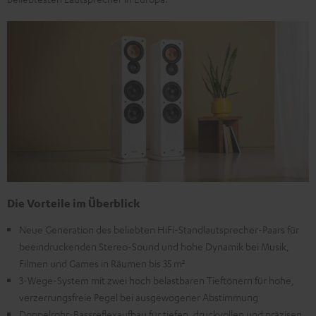
Die Vorteile im Überblick
Neue Generation des beliebten HiFi-Standlautsprecher-Paars für
beeindruckenden Stereo-Sound und hohe Dynamik bei Musik,
Filmen und Games in Räumen bis 35 m²
3-Wege-System mit zwei hoch belastbaren Tieftönern für hohe,
verzerrungsfreie Pegel bei ausgewogener Abstimmung
Doppelrohr-Bassreflexaufbau für tiefen, druckvollen und präzisen