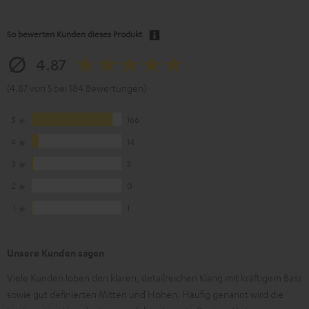
So bewerten Kunden dieses Produkt
4.87
(4.87 von 5 bei 184 Bewertungen)
5
166
4
14
3
3
2
0
1
1
Unsere Kunden sagen
Viele Kunden loben den klaren, detailreichen Klang mit kräftigem Bass
sowie gut definierten Mitten und Höhen. Häufig genannt wird die