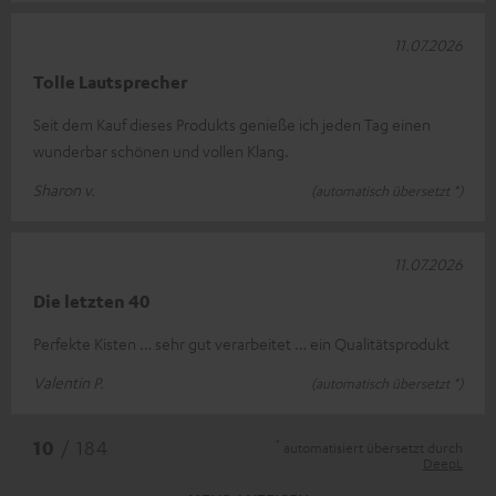
11.07.2026
Tolle Lautsprecher
Seit dem Kauf dieses Produkts genieße ich jeden Tag einen
wunderbar schönen und vollen Klang.
Sharon v.
(automatisch übersetzt *)
11.07.2026
Die letzten 40
Perfekte Kisten … sehr gut verarbeitet … ein Qualitätsprodukt
Valentin P.
(automatisch übersetzt *)
*
10
/ 184
automatisiert übersetzt durch
DeepL