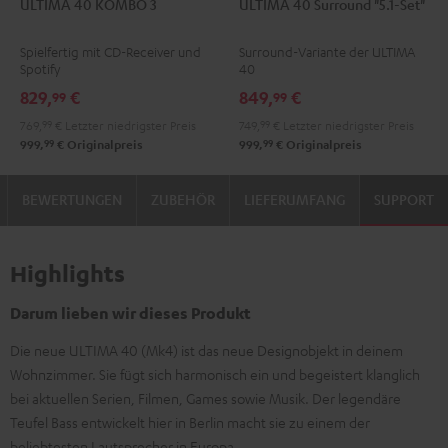
ULTIMA 40 KOMBO 3
ULTIMA 40 Surround "5.1-Set"
40
40
40
40
KOMBO
KOMBO
Surround
Surround
Spielfertig mit CD-Receiver und
Surround-Variante der ULTIMA
3
3
"5.1-
"5.1-
Spotify
40
Schwarz
Weiß
Set"
Set"
829,
€
849,
€
99
99
Schwarz
Weiß
769,
99
€
Letzter niedrigster Preis
749,
99
€
Letzter niedrigster Preis
/
99
99
999,
€
Originalpreis
999,
€
Originalpreis
Schwarz
BEWERTUNGEN
ZUBEHÖR
LIEFERUMFANG
SUPPORT
Highlights
Darum lieben wir dieses Produkt
Die neue ULTIMA 40 (Mk4) ist das neue Designobjekt in deinem
Wohnzimmer. Sie fügt sich harmonisch ein und begeistert klanglich
bei aktuellen Serien, Filmen, Games sowie Musik. Der legendäre
Teufel Bass entwickelt hier in Berlin macht sie zu einem der
beliebtesten Lautsprecher in Europa.