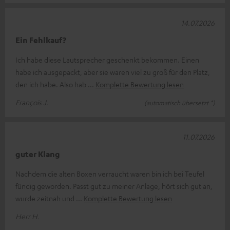
14.07.2026
Ein Fehlkauf?
Ich habe diese Lautsprecher geschenkt bekommen. Einen
habe ich ausgepackt, aber sie waren viel zu groß für den Platz,
den ich habe. Also hab
Komplette Bewertung lesen
François J.
(automatisch übersetzt *)
11.07.2026
guter Klang
Nachdem die alten Boxen verraucht waren bin ich bei Teufel
fündig geworden. Passt gut zu meiner Anlage, hört sich gut an,
wurde zeitnah und
Komplette Bewertung lesen
Herr H.