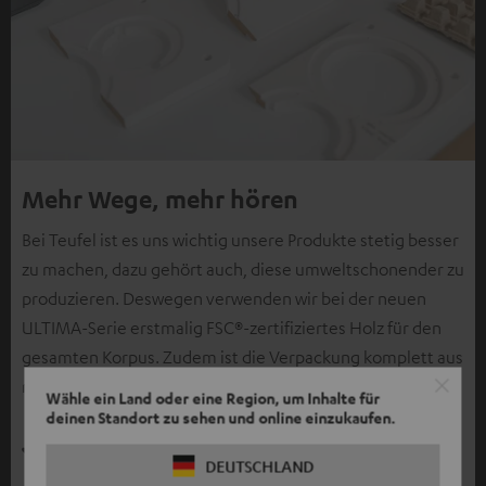
Mehr Wege, mehr hören
Bei Teufel ist es uns wichtig unsere Produkte stetig besser
zu machen, dazu gehört auch, diese umweltschonender zu
produzieren. Deswegen verwenden wir bei der neuen
ULTIMA-Serie erstmalig FSC®-zertifiziertes Holz für den
gesamten Korpus. Zudem ist die Verpackung komplett aus
recyceltem Karton und verzichtet auf Kunststoffe.
Wähle ein Land oder eine Region, um Inhalte für
deinen Standort zu sehen und online einzukaufen.
DEUTSCHLAND