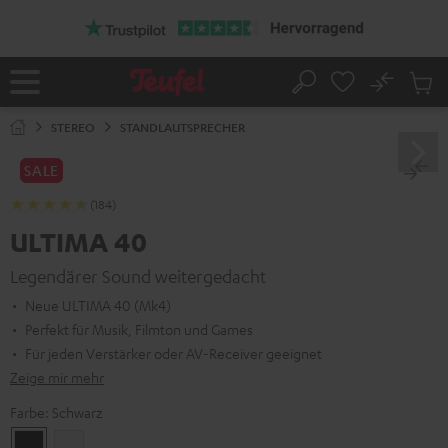
ZUM
NHALT
RINGEN
No
Abs
Startseite
Suche
Artike
im
STEREO
STANDLAUTSPRECHER
Waren
SALE
(184)
ULTIMA 40
Legendärer Sound weitergedacht
Neue ULTIMA 40 (Mk4)
Perfekt für Musik, Filmton und Games
Für jeden Verstärker oder AV-Receiver geeignet
Zeige mir mehr
Farbe:
Schwarz
Schwarz
Weiß