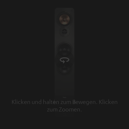
Klicken und halten zum Bewegen. Klicken
zum Zoomen.
Tap to zoom