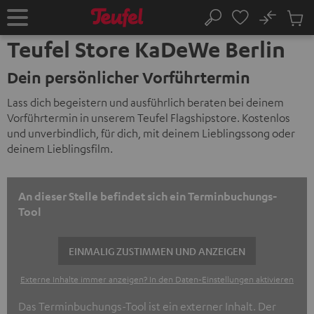
ZUM
NHALT
No
Abs
Startseite
Suche
RINGEN
Artike
Teufel Store KaDeWe Berlin
im
Waren
Dein persönlicher Vorführtermin
Lass dich begeistern und ausführlich beraten bei deinem
Vorführtermin in unserem Teufel Flagshipstore. Kostenlos
und unverbindlich, für dich, mit deinem Lieblingssong oder
deinem Lieblingsfilm.
An dieser Stelle befindet sich ein Terminbuchungs-
Tool
EINMALIG ZUSTIMMEN UND ANZEIGEN
Externe Inhalte immer anzeigen? In den Daten‑Einstellungen aktivieren
Das Terminbuchungs-Tool ist ein externer Inhalt. Der