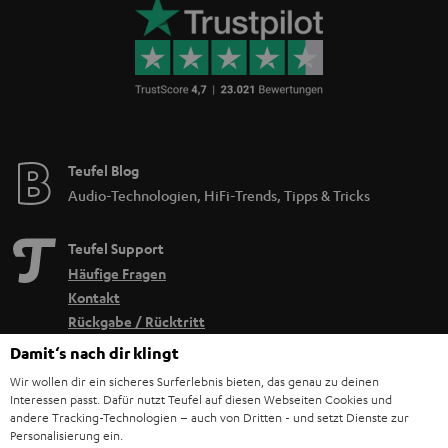
Teufel Blog
Audio-Technologien, HiFi-Trends, Tipps & Tricks
Teufel Support
Häufige Fragen
Kontakt
Rückgabe / Rücktritt
Sendungsverfolgung
Damit‘s nach dir klingt
Wir wollen dir ein sicheres Surferlebnis bieten, das genau zu deinen
Store Finder
Interessen passt. Dafür nutzt Teufel auf diesen Webseiten Cookies und
andere Tracking-Technologien – auch von Dritten - und setzt Dienste zur
Erlebe unsere Produkte hautnah und lass dich persönlich
Personalisierung ein.
im Store beraten.