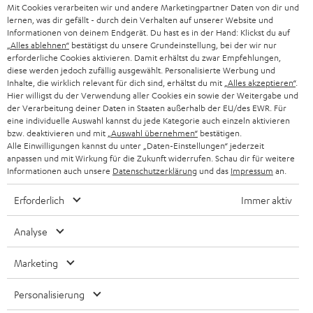
Mit Cookies verarbeiten wir und andere Marketingpartner Daten von dir und
lernen, was dir gefällt - durch dein Verhalten auf unserer Website und
Informationen von deinem Endgerät. Du hast es in der Hand: Klickst du auf
„Alles ablehnen“
bestätigst du unsere Grundeinstellung, bei der wir nur
erforderliche Cookies aktivieren. Damit erhältst du zwar Empfehlungen,
diese werden jedoch zufällig ausgewählt. Personalisierte Werbung und
Inhalte, die wirklich relevant für dich sind, erhältst du mit
„Alles akzeptieren“
.
Hier willigst du der Verwendung aller Cookies ein sowie der Weitergabe und
der Verarbeitung deiner Daten in Staaten außerhalb der EU/des EWR. Für
eine individuelle Auswahl kannst du jede Kategorie auch einzeln aktivieren
bzw. deaktivieren und mit
„Auswahl übernehmen“
bestätigen.
Alle Einwilligungen kannst du unter „Daten-Einstellungen“ jederzeit
anpassen und mit Wirkung für die Zukunft widerrufen. Schau dir für weitere
Informationen auch unsere
Datenschutzerklärung
und das
Impressum
an.
BIS ZU
Erforderlich
Immer aktiv
45 €
RABATT
Analyse
Marketing
N
Wähle deinen Gutschein!
Melde dich für den Newsletter an und erhalte bis zu
e
Personalisierung
45 € als Dankeschön.
w