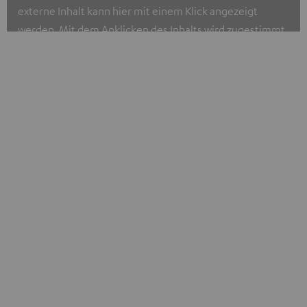
externe Inhalt kann hier mit einem Klick angezeigt
werden. Mit dem Anklicken des Inhalts wird zugestimmt,
dass externe Inhalte angezeigt werden. Dabei können
personenbezogene Daten an Dritte übermittelt werden.
Weitere Informationen sind in der Datenschutzerklärung
unter I zu finden
.