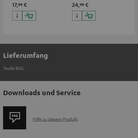
17,
€
24,
€
19
99
99
Lieferumfang
Teufel BAG
Downloads und Service
P
Hilfe zu diesem Produkt
r
o