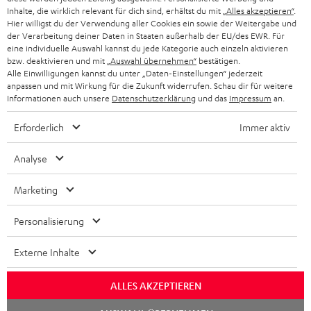
KOPFHÖRER
Inhalte, die wirklich relevant für dich sind, erhältst du mit
„Alles akzeptieren“
.
NIEDERLANDE
BLOG
Hier willigst du der Verwendung aller Cookies ein sowie der Weitergabe und
der Verarbeitung deiner Daten in Staaten außerhalb der EU/des EWR. Für
BLUETOOTH-KOPFHÖRER
NEWSLETTER
eine individuelle Auswahl kannst du jede Kategorie auch einzeln aktivieren
BELGIEN
bzw. deaktivieren und mit
„Auswahl übernehmen“
bestätigen.
STEREOANLAGEN
Alle Einwilligungen kannst du unter „Daten-Einstellungen“ jederzeit
STORES
anpassen und mit Wirkung für die Zukunft widerrufen. Schau dir für weitere
FRANKREICH
LAUTSPRECHER
Informationen auch unsere
Datenschutzerklärung
und das
Impressum
an.
DEINE VORTEILE BEI TEUFEL
Erforderlich
Immer aktiv
POLEN
ULTIMA-SERIE
TEUFEL STORY
Analyse
IN-EAR-KOPFHÖRER
SPANIEN
UNSER MANAGEMENT
Marketing
FANSHOP
NACHHALTIGKEIT
ITALIEN
NEUHEITEN
Personalisierung
Technische Änderungen, Tippfehler und Irrtum vorbehalten. Das auf unseren
UNSERE WERTE
Fotos abgebildete Zubehör ist nicht im Lieferumfang enthalten. Etwaige
USA
Entsorgungsgebühren für Batterien sind im Preis inbegriffen.
Externe Inhalte
BILDUNGSRABATT
©2026 Lautsprecher Teufel GmbH - All rights reserved.
WEITERE LÄNDER
ALLES AKZEPTIEREN
GESCHENKGUTSCHEIN
Chat
Impressum
AGB
Datenschutz
Daten-Einstellungen
EU Data Act