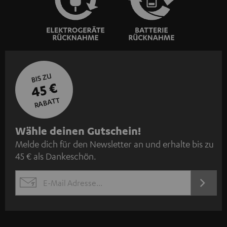
BIS ZU
45 €
RABATT
N
Wähle deinen Gutschein!
Melde dich für den Newsletter an und erhalte bis zu
e
45 € als Dankeschön.
w
s
JETZT
EMAIL
l
ANME
WIDGET
e
t