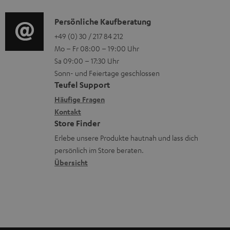
d
o
n
u
i
K
Persönliche Kaufberatung
g
e
m
o
o
+49 (0) 30 / 217 84 212
e
n
V
Mo – Fr 08:00 – 19:00 Uhr
-
n
r
z
e
Sa 09:00 – 17:30 Uhr
L
t
ä
u
r
Sonn- und Feiertage geschlossen
e
a
t
Teufel Support
r
s
x
k
e
Häufige Fragen
G
a
i
Kontakt
t
R
a
n
Store Finder
k
d
ü
r
d
Erlebe unsere Produkte hautnah und lass dich
o
a
c
a
persönlich im Store beraten.
n
t
k
Übersicht
n
e
n
t
n
a
i
h
e
m