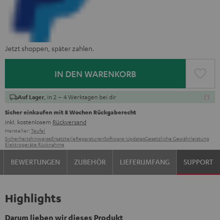
Jetzt shoppen, später zahlen.
IN DEN WARENKORB
, in 2 – 4 Werktagen bei dir
Auf Lager
Sicher einkaufen mit 8 Wochen Rückgaberecht
inkl. kostenlosem
Rückversand
Hersteller:
Teufel
Sicherheitshinweise
Ersatzteile
Reparaturen
Software-Updates
Gesetzliche Gewährleistung
Elektrogeräte Rücknahme
BEWERTUNGEN
ZUBEHÖR
LIEFERUMFANG
SUPPORT
Highlights
Darum lieben wir dieses Produkt