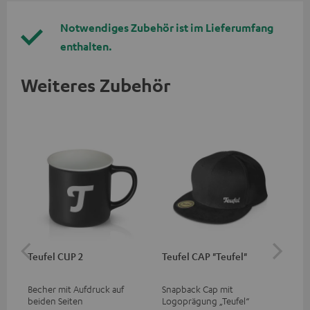
Notwendiges Zubehör ist im Lieferumfang
enthalten.
Weiteres Zubehör
Teufel CUP 2
Teufel CAP "Teufel"
Te
"Ru
Becher mit Aufdruck auf
Snapback Cap mit
Kur
beiden Seiten
Logoprägung „Teufel“
Auf