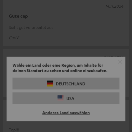
14.11.2024
Gute cap
Sieht gut verarbeitet aus
Carl F.
29.10.2024
Wähle ein Land oder eine Region, um Inhalte für
.
deinen Standort zu sehen und online einzukaufen.
.
DEUTSCHLAND
Silviu D.
USA
30.03.2024
Anderes Land auswählen
Bewertung
Top!!!