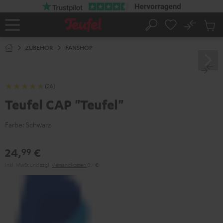
ZUM
NHALT
RINGEN
No
Abs
Startseite
Suche
Artike
im
ZUBEHÖR
FANSHOP
Waren
(26)
Teufel CAP "Teufel"
Farbe:
Schwarz
24,
€
99
Inkl. MwSt
und zzgl.
Versandkosten
0,‐ €