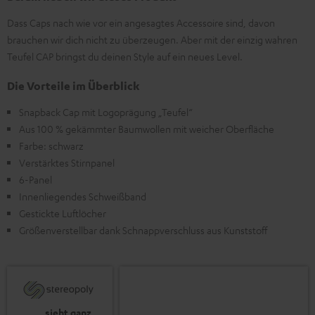
Dass Caps nach wie vor ein angesagtes Accessoire sind, davon
brauchen wir dich nicht zu überzeugen. Aber mit der einzig wahren
Teufel CAP bringst du deinen Style auf ein neues Level.
Die Vorteile im Überblick
Snapback Cap mit Logoprägung „Teufel“
Aus 100 % gekämmter Baumwollen mit weicher Oberfläche
Farbe: schwarz
Verstärktes Stirnpanel
6-Panel
Innenliegendes Schweißband
Gestickte Luftlöcher
Größenverstellbar dank Schnappverschluss aus Kunststoff
„… sieht ganz