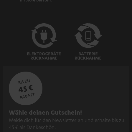
BIS ZU
45 €
RABATT
N
Wähle deinen Gutschein!
Melde dich für den Newsletter an und erhalte bis zu
e
45 € als Dankeschön.
w