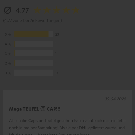
4.77
(4.77 von 5 bei 26 Bewertungen)
5
23
4
1
3
1
2
1
1
0
30.04.2026
Mega TEUFEL 😈 CAP!!!
Als ich die Cap von Teufel gesehen hab, dachte ich mir, die fehlt
noch in meiner Sammlung! Als sie per DHL geliefert wurde und
ich sie ausge
Komplette Bewertung lesen