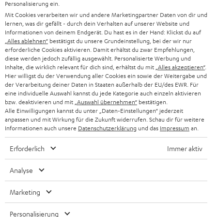
Personalisierung ein.
PRESSE & MARKETING
g
Mit Cookies verarbeiten wir und andere Marketingpartner Daten von dir und
ÖSTERREICH
SMART HOME
lernen, was dir gefällt - durch dein Verhalten auf unserer Website und
GESCHÄFTSKUNDEN
Informationen von deinem Endgerät. Du hast es in der Hand: Klickst du auf
„Alles ablehnen“
bestätigst du unsere Grundeinstellung, bei der wir nur
SCHWEIZ
BLUETOOTH-LAUTSPRECHER
PARTNERPROGRAMM
erforderliche Cookies aktivieren. Damit erhältst du zwar Empfehlungen,
diese werden jedoch zufällig ausgewählt. Personalisierte Werbung und
KOPFHÖRER
Inhalte, die wirklich relevant für dich sind, erhältst du mit
„Alles akzeptieren“
.
NIEDERLANDE
BLOG
Hier willigst du der Verwendung aller Cookies ein sowie der Weitergabe und
der Verarbeitung deiner Daten in Staaten außerhalb der EU/des EWR. Für
BLUETOOTH-KOPFHÖRER
NEWSLETTER
eine individuelle Auswahl kannst du jede Kategorie auch einzeln aktivieren
BELGIEN
bzw. deaktivieren und mit
„Auswahl übernehmen“
bestätigen.
STEREOANLAGEN
Alle Einwilligungen kannst du unter „Daten-Einstellungen“ jederzeit
STORES
anpassen und mit Wirkung für die Zukunft widerrufen. Schau dir für weitere
FRANKREICH
LAUTSPRECHER
Informationen auch unsere
Datenschutzerklärung
und das
Impressum
an.
DEINE VORTEILE BEI TEUFEL
Erforderlich
Immer aktiv
POLEN
ULTIMA-SERIE
TEUFEL STORY
Analyse
IN-EAR-KOPFHÖRER
SPANIEN
UNSER MANAGEMENT
Marketing
FANSHOP
NACHHALTIGKEIT
ITALIEN
NEUHEITEN
Personalisierung
Technische Änderungen, Tippfehler und Irrtum vorbehalten. Das auf unseren