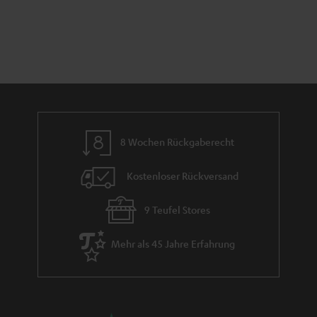
e
n
t
n
a
i
h
e
m
e
8 Wochen Rückgaberecht
Kostenloser Rückversand
9 Teufel Stores
Mehr als 45 Jahre Erfahrung