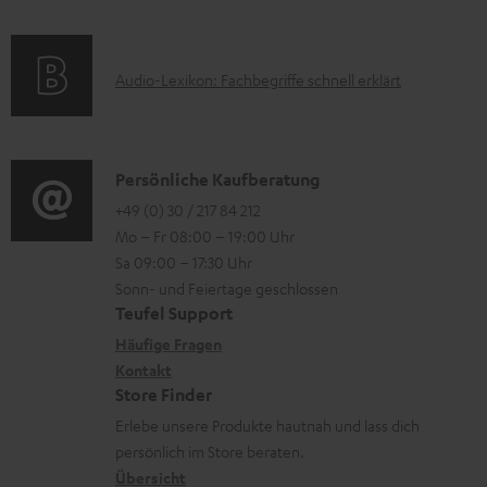
e
a
n
k
t
e
A
Audio-Lexikon: Fachbegriffe schnell erklärt
t
i
n
u
r
o
z
d
o
n
u
i
K
Persönliche Kaufberatung
g
e
m
o
o
+49 (0) 30 / 217 84 212
e
n
V
Mo – Fr 08:00 – 19:00 Uhr
-
n
r
z
e
Sa 09:00 – 17:30 Uhr
L
t
ä
u
r
Sonn- und Feiertage geschlossen
e
a
t
Teufel Support
r
s
x
k
e
Häufige Fragen
G
a
i
Kontakt
t
R
a
n
Store Finder
k
d
ü
r
d
Erlebe unsere Produkte hautnah und lass dich
o
a
c
a
persönlich im Store beraten.
n
t
k
Übersicht
n