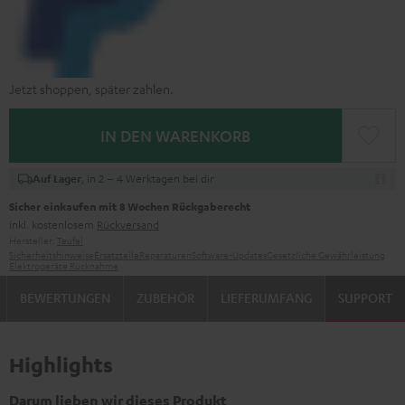
Jetzt shoppen, später zahlen.
IN DEN WARENKORB
, in 2 – 4 Werktagen bei dir
Auf Lager
Sicher einkaufen mit 8 Wochen Rückgaberecht
inkl. kostenlosem
Rückversand
Hersteller:
Teufel
Sicherheitshinweise
Ersatzteile
Reparaturen
Software-Updates
Gesetzliche Gewährleistung
Elektrogeräte Rücknahme
BEWERTUNGEN
ZUBEHÖR
LIEFERUMFANG
SUPPORT
Highlights
Darum lieben wir dieses Produkt