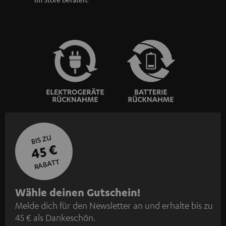
BIS ZU
45 €
RABATT
N
Wähle deinen Gutschein!
Melde dich für den Newsletter an und erhalte bis zu
e
45 € als Dankeschön.
w