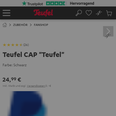
ZUM
NHALT
RINGEN
No
Abs
Startseite
Suche
Artike
im
ZUBEHÖR
FANSHOP
Waren
(26)
Teufel CAP "Teufel"
Farbe:
Schwarz
24,
€
99
Inkl. MwSt
und zzgl.
Versandkosten
0,‐ €