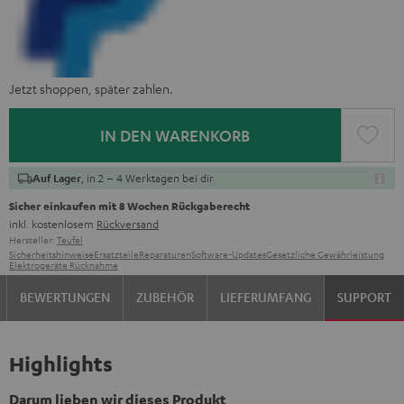
Jetzt shoppen, später zahlen.
IN DEN WARENKORB
, in 2 – 4 Werktagen bei dir
Auf Lager
Sicher einkaufen mit 8 Wochen Rückgaberecht
inkl. kostenlosem
Rückversand
Hersteller:
Teufel
Sicherheitshinweise
Ersatzteile
Reparaturen
Software-Updates
Gesetzliche Gewährleistung
Elektrogeräte Rücknahme
BEWERTUNGEN
ZUBEHÖR
LIEFERUMFANG
SUPPORT
Highlights
Darum lieben wir dieses Produkt