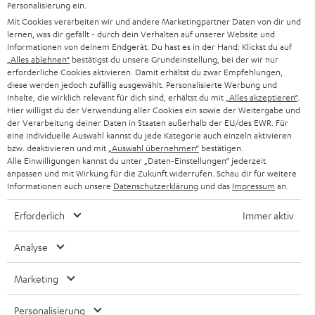
Personalisierung ein.
PRESSE & MARKETING
g
Mit Cookies verarbeiten wir und andere Marketingpartner Daten von dir und
ÖSTERREICH
SMART HOME
lernen, was dir gefällt - durch dein Verhalten auf unserer Website und
GESCHÄFTSKUNDEN
Informationen von deinem Endgerät. Du hast es in der Hand: Klickst du auf
„Alles ablehnen“
bestätigst du unsere Grundeinstellung, bei der wir nur
SCHWEIZ
BLUETOOTH-LAUTSPRECHER
PARTNERPROGRAMM
erforderliche Cookies aktivieren. Damit erhältst du zwar Empfehlungen,
diese werden jedoch zufällig ausgewählt. Personalisierte Werbung und
KOPFHÖRER
Inhalte, die wirklich relevant für dich sind, erhältst du mit
„Alles akzeptieren“
.
NIEDERLANDE
BLOG
Hier willigst du der Verwendung aller Cookies ein sowie der Weitergabe und
der Verarbeitung deiner Daten in Staaten außerhalb der EU/des EWR. Für
BLUETOOTH-KOPFHÖRER
NEWSLETTER
eine individuelle Auswahl kannst du jede Kategorie auch einzeln aktivieren
BELGIEN
bzw. deaktivieren und mit
„Auswahl übernehmen“
bestätigen.
STEREOANLAGEN
Alle Einwilligungen kannst du unter „Daten-Einstellungen“ jederzeit
STORES
anpassen und mit Wirkung für die Zukunft widerrufen. Schau dir für weitere
FRANKREICH
LAUTSPRECHER
Informationen auch unsere
Datenschutzerklärung
und das
Impressum
an.
DEINE VORTEILE BEI TEUFEL
Erforderlich
Immer aktiv
POLEN
ULTIMA-SERIE
TEUFEL STORY
Analyse
IN-EAR-KOPFHÖRER
SPANIEN
UNSER MANAGEMENT
Marketing
FANSHOP
NACHHALTIGKEIT
ITALIEN
NEUHEITEN
Personalisierung
Technische Änderungen, Tippfehler und Irrtum vorbehalten. Das auf unseren