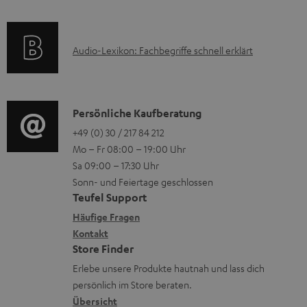
e
a
n
k
t
e
A
Audio-Lexikon: Fachbegriffe schnell erklärt
t
i
n
u
r
o
z
d
o
n
u
i
K
Persönliche Kaufberatung
g
e
m
o
o
+49 (0) 30 / 217 84 212
e
n
V
Mo – Fr 08:00 – 19:00 Uhr
-
n
r
z
e
Sa 09:00 – 17:30 Uhr
L
t
ä
u
r
Sonn- und Feiertage geschlossen
e
a
t
Teufel Support
r
s
x
k
e
Häufige Fragen
G
a
i
Kontakt
t
R
a
n
Store Finder
k
d
ü
r
d
Erlebe unsere Produkte hautnah und lass dich
o
a
c
a
persönlich im Store beraten.
n
t
k
Übersicht
n