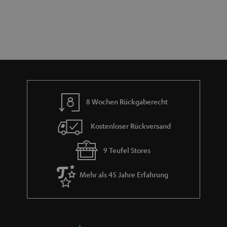
e
n
t
n
a
i
h
e
m
e
8 Wochen Rückgaberecht
Kostenloser Rückversand
9 Teufel Stores
Mehr als 45 Jahre Erfahrung