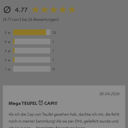
4.77
(4.77 von 5 bei 26 Bewertungen)
5
23
4
1
3
1
2
1
1
0
30.04.2026
Mega TEUFEL 😈 CAP!!!
Als ich die Cap von Teufel gesehen hab, dachte ich mir, die fehlt
noch in meiner Sammlung! Als sie per DHL geliefert wurde und
ich sie ausge
Komplette Bewertung lesen