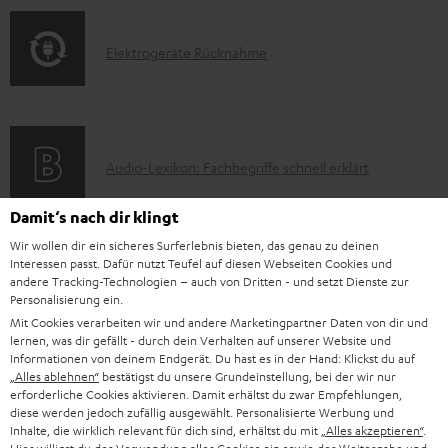
a
s
n
o
t
t
E
Elektrogeräte Rücknahme
r
i
e
l
m
o
r
e
a
n
l
k
t
e
A
a
Audio-Lexikon: Fachbegriffe schnell erklärt
t
i
n
u
d
r
o
z
Damit‘s nach dir klingt
d
e
o
n
u
Wir wollen dir ein sicheres Surferlebnis bieten, das genau zu deinen
i
n
K
Persönliche Kaufberatung
g
Interessen passt. Dafür nutzt Teufel auf diesen Webseiten Cookies und
e
m
andere Tracking-Technologien – auch von Dritten - und setzt Dienste zur
o
o
+49 (0) 30 / 217 84 212
e
n
V
Personalisierung ein.
Mo – Fr 08:00 – 19:00 Uhr
-
n
r
Mit Cookies verarbeiten wir und andere Marketingpartner Daten von dir und
z
e
Sa 09:00 – 17:30 Uhr
lernen, was dir gefällt - durch dein Verhalten auf unserer Website und
L
t
ä
u
Informationen von deinem Endgerät. Du hast es in der Hand: Klickst du auf
r
Sonn- und Feiertage geschlossen
e
„Alles ablehnen“
bestätigst du unsere Grundeinstellung, bei der wir nur
a
t
Teufel Support
r
s
erforderliche Cookies aktivieren. Damit erhältst du zwar Empfehlungen,
x
k
e
Häufige Fragen
diese werden jedoch zufällig ausgewählt. Personalisierte Werbung und
G
a
Inhalte, die wirklich relevant für dich sind, erhältst du mit
„Alles akzeptieren“
.
i
Kontakt
t
R