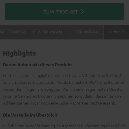
ZUM PRODUKT
ISCHE DATEN
BEWERTUNGEN
LIEFERUMFANG
SUPPORT
Highlights
Darum lieben wir dieses Produkt
Er ist klein, aber klanglich einer der Größten. Mit dem One S wähnst
du dich sofort im Eldorado der Musik. Einmal mit WLAN und Bluetooth
verbunden, fliegen alle Songs der Welt in einer sagenhaften Qualität
in deine Gemächer. Und sein Sleeptimer sorgt dafür, dass er dir vorm
Schlafengehen sogar noch eine Gute-Nacht-Geschichte erzählt.
Die Vorteile im Überblick
Sehr kompakter Streaming-Lautsprecher für Streaming über WLAN