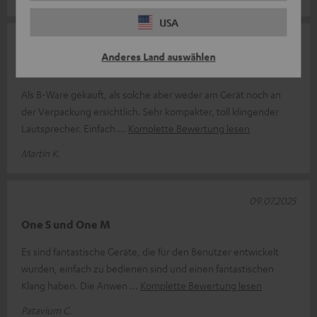
USA
15.07.2025
Anderes Land auswählen
Toller kleiner Lautsprecher
Als B-Ware gekauft, als solche aber weder am Gerät noch an
der Verpackung ersichtlich. Sehr kompakter, toll klingender
Lautsprecher. Einfach
Komplette Bewertung lesen
Martin K.
09.07.2025
One S und One M
Es sind fantastische Geräte, die für den Benutzer entwickelt
wurden, einfach zu bedienen sind und einen fantastischen
Klang haben. Die Anwen
Komplette Bewertung lesen
Patavium C.