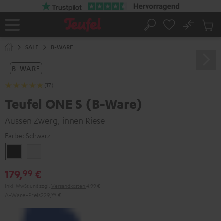
ZUM
NHALT
RINGEN
No
Abs
Startseite
Suche
Artike
im
SALE
B-WARE
Waren
B-WARE
(17)
Teufel ONE S (B-Ware)
Aussen Zwerg, innen Riese
Farbe:
Schwarz
Schwarz
Weiß
179,
€
99
Inkl. MwSt
und zzgl.
Versandkosten
4,99 €
A-Ware-Preis
229,
99
€