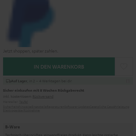
Jetzt shoppen, später zahlen.
IN DEN WARENKORB
, in 2 – 4 Werktagen bei dir
Auf Lager
Sicher einkaufen mit 8 Wochen Rückgaberecht
inkl. kostenlosem
Rückversand
Hersteller:
Teufel
Sicherheitshinweise
Ersatzteile
Reparaturen
Software-Updates
Gesetzliche Gewährleistung
Elektrogeräte Rücknahme
B-Ware
Technisch überprüftes, einwandfreies Produkt. Kann leichte optische