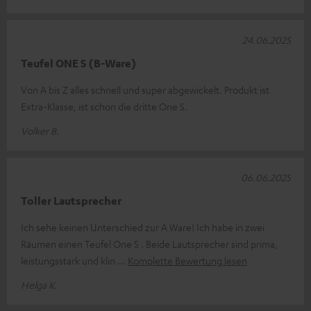
24.06.2025
Teufel ONE S (B-Ware)
Von A bis Z alles schnell und super abgewickelt. Produkt ist
Extra-Klasse, ist schon die dritte One S.
Volker B.
06.06.2025
Toller Lautsprecher
Ich sehe keinen Unterschied zur A Ware! Ich habe in zwei
Räumen einen Teufel One S . Beide Lautsprecher sind prima,
leistungsstark und klin
Komplette Bewertung lesen
Helga K.