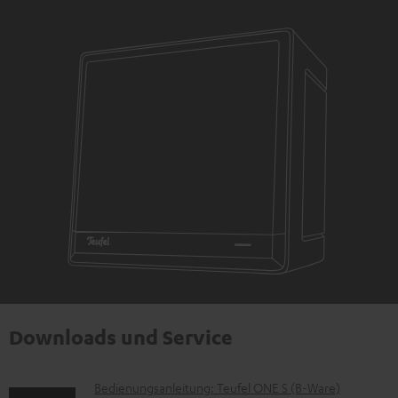
Downloads und Service
D
Bedienungsanleitung: Teufel ONE S (B-Ware)