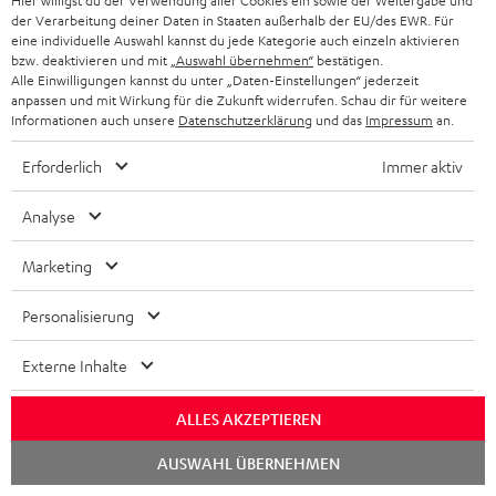
a
Hier willigst du der Verwendung aller Cookies ein sowie der Weitergabe und
n
Store Finder
k
der Verarbeitung deiner Daten in Staaten außerhalb der EU/des EWR. Für
d
ü
r
d
eine individuelle Auswahl kannst du jede Kategorie auch einzeln aktivieren
Erlebe unsere Produkte hautnah und lass dich
o
a
c
bzw. deaktivieren und mit
„Auswahl übernehmen“
bestätigen.
a
persönlich im Store beraten.
Alle Einwilligungen kannst du unter „Daten-Einstellungen“ jederzeit
n
t
k
Übersicht
n
anpassen und mit Wirkung für die Zukunft widerrufen. Schau dir für weitere
Informationen auch unsere
Datenschutzerklärung
und das
Impressum
an.
e
n
t
n
a
i
Erforderlich
Immer aktiv
h
e
Analyse
m
e
Marketing
Personalisierung
8 Wochen Rückgaberecht
Externe Inhalte
Kostenloser Rückversand
ALLES AKZEPTIEREN
9 Teufel Stores
Chat
AUSWAHL ÜBERNEHMEN
starten
Mehr als 45 Jahre Erfahrung