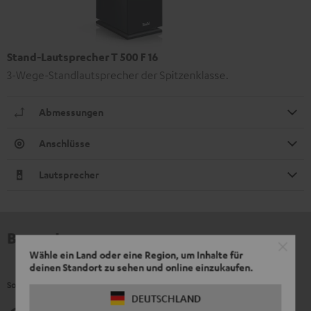
Stand-Lautsprecher T 500 F 16
3-Wege-Standlautsprecher der Spitzenklasse.
Abmessungen
Anschlüsse
Lautsprecher
Bewertungen
Wähle ein Land oder eine Region, um Inhalte für
deinen Standort zu sehen und online einzukaufen.
So bewerten Kunden dieses Produkt
DEUTSCHLAND