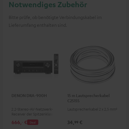
Notwendiges Zubehör
Bitte prüfe, ob benötigte Verbindungskabel im
Lieferumfang enthalten sind.
DENON DRA-900H
15 m Lautsprecherkabel
C2515S
2.2-Stereo-AV-Netzwerk-
Lautsprecherkabel 2 x 2,5 mm²
Receiver der Spitzenklasse mit
145 Watt pro Kanal an 6 Ohm,
666,
€
34,
€
‐
99
Deal
USB-Playback sowie weitere
analoge und digitale