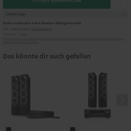
IN DEN WARENKORB
Auf Lager
Sicher einkaufen mit 8 Wochen Rückgaberecht
inkl. kostenlosem
Rückversand
Hersteller:
Teufel
Sicherheitshinweise
Ersatzteile
Reparaturen
Software-Updates
Gesetzliche Gewährleistung
Elektrogeräte Rücknahme
Das könnte dir auch gefallen
THEATER
THEATER