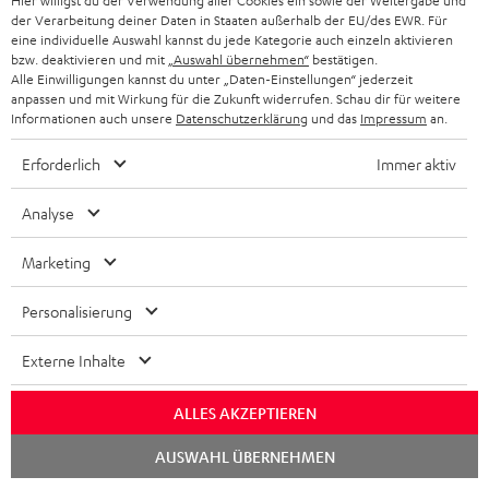
Hier willigst du der Verwendung aller Cookies ein sowie der Weitergabe und
der Verarbeitung deiner Daten in Staaten außerhalb der EU/des EWR. Für
eine individuelle Auswahl kannst du jede Kategorie auch einzeln aktivieren
Downloads und Service
bzw. deaktivieren und mit
„Auswahl übernehmen“
bestätigen.
Alle Einwilligungen kannst du unter „Daten-Einstellungen“ jederzeit
anpassen und mit Wirkung für die Zukunft widerrufen. Schau dir für weitere
D
Konformitätserklärung: Stand-Lautsprecher T 500 F 16
Informationen auch unsere
Datenschutzerklärung
und das
Impressum
an.
o
Bedienungsanleitung: Stand-Lautsprecher T 500 F 16
Erforderlich
Immer aktiv
k
Quick Start Guide: Stand-Lautsprecher T 500 F 16
u
Analyse
Safety Booklet: Stand-Lautsprecher T 500 F 16
m
Marketing
e
n
Personalisierung
P
Hilfe zu diesem Produkt
t
Externe Inhalte
r
e
o
z
ALLES AKZEPTIEREN
d
u
Chat
I
AUSWAHL ÜBERNEHMEN
Versandinfos
u
m
starten