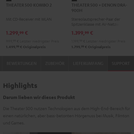
THEATER 500 KOMBO 2
THEATER 500 + DENON DRA-
500
500
900H
KOMBO
+
Mit CD-Receiver mit WLAN
Stereolautsprecher-Paar der
2
DENON
Spitzenklasse mit AV-Netzwerk-
Schwarz
DRA-
Receiver
1.299,
€
1.399,
€
99
99
900H
999,
99
€
Letzter niedrigster Preis
1.199,
99
€
Letzter niedrigster Preis
Schwarz
99
99
1.499,
€
Originalpreis
1.799,
€
Originalpreis
BEWERTUNGEN
ZUBEHÖR
LIEFERUMFANG
SUPPORT
Highlights
Darum lieben wir dieses Produkt
Die Theater 500 nutzen Technologien aus dem High-End-Bereich für
einen natürlichen, aber bass-betonten Hörgenuss bei Musik, Filmton
und Games.