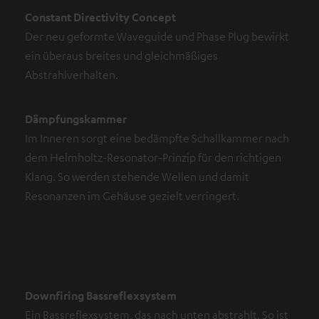
Constant Directivity Concept
Der neu geformte Waveguide und Phase Plug bewirkt
ein überaus breites und gleichmäßiges
Abstrahlverhalten.
Dämpfungskammer
Im Inneren sorgt eine bedämpfte Schallkammer nach
dem Helmholtz-Resonator-Prinzip für den richtigen
Klang. So werden stehende Wellen und damit
Resonanzen im Gehäuse gezielt verringert.
Downfiring Bassreflexsystem
Ein Bassreflexsystem, das nach unten abstrahlt. So ist