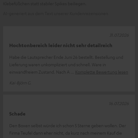
Klebefüßchen statt stabiler Spikes beiliegen.
AI-generiert aus dem Text unserer Kundenrezensionen
31.07.2026
Hochtonbereich leider nicht sehr detailreich
Habe die Lautsprecher Ende Juni 26 bestellt. Bestellung und
Lieferung waren unkompliziert und schnell. Ware in
einwandfreiem Zustand. Nach A
Komplette Bewertung lesen
Kai-Björn G.
16.07.2026
Schade
Den Boxen selbst würde ich schon 5 Sterne geben wollen. Der
Firma Teufel dann eher nicht, da kurz nach meinem Kauf die