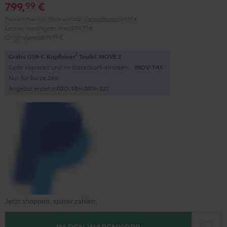
799,
€
99
Preis pro Paar inkl. MwSt
und zzgl.
Versandkosten
69,99 €
Letzter niedrigster Preis
599,
99
€
Originalpreis
899,
99
€
1
Gratis USB-C Kopfhörer
Teufel MOVE 2
Code kopieren und im Warenkorb einlösen.
MOV-T4S
Nur für kurze Zeit
Angebot endet in
0
2
D
:
1
8
H
:
0
5
M
:
3
1
S
Jetzt shoppen, später zahlen.