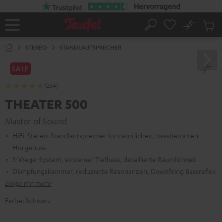
ZUM
NHALT
RINGEN
No
Abs
Startseite
Suche
Artike
im
STEREO
STANDLAUTSPRECHER
Waren
SALE
(254)
THEATER 500
Master of Sound
HiFi-Stereo-Standlautsprecher für natürlichen, bassbetonten
Hörgenuss
3-Wege-System, extremer Tiefbass, detaillierte Räumlichkeit
Dämpfungskammer, reduzierte Resonanzen, Downfiring Bassreflex
Zeige mir mehr
Farbe:
Schwarz