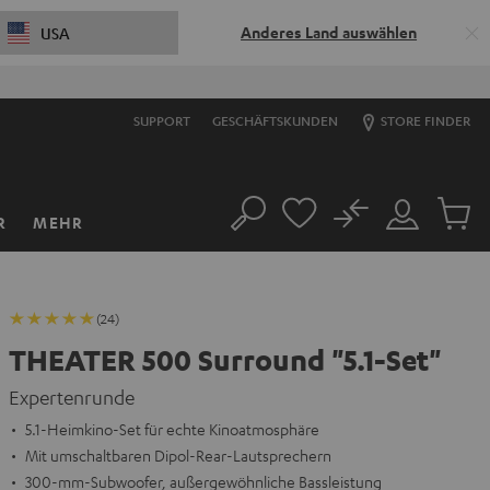
Anderes Land auswählen
USA
S
SUPPORT
GESCHÄFTSKUNDEN
STORE FINDER
No
R
MEHR
Suche
Mein
Artikel
Konto
im
Warenk
(24)
THEATER 500 Surround "5.1-Set"
Expertenrunde
5.1-Heimkino-Set für echte Kinoatmosphäre
Mit umschaltbaren Dipol-Rear-Lautsprechern
300-mm-Subwoofer, außergewöhnliche Bassleistung