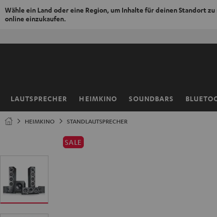
Wähle ein Land oder eine Region, um Inhalte für deinen Standort zu
online einzukaufen.
ZUM
50% V
NHALT
RINGEN
LAUTSPRECHER
HEIMKINO
SOUNDBARS
BLUETO
Startseite
HEIMKINO
STANDLAUTSPRECHER
SALE