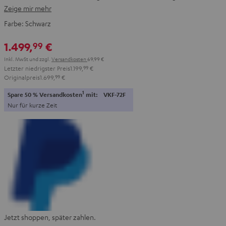
Zeige mir mehr
Farbe:
Schwarz
1.499,
€
99
Inkl. MwSt
und zzgl.
Versandkosten
69,99 €
Letzter niedrigster Preis
1.199,
99
€
Originalpreis
1.699,
99
€
1
Spare 50 % Versandkosten
mit:
VKF-72F
Nur für kurze Zeit
Jetzt shoppen, später zahlen.