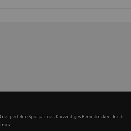
 der perfekte Spielpartner. Kurzzeitiges Beeindrucken durch
fremd.