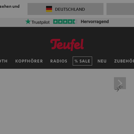
 sehen und
DEUTSCHLAND
ersandkosten sparen mit
VKF-72F
06
D
:
10
H
:
39
M
:
45
OTH
KOPFHÖRER
RADIOS
SALE
NEU
ZUBEHÖ