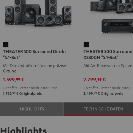
THEATER
THEATER
THEATER 500 Surround Direkt
THEATER 500 Surroun
500
500
"5.1-Set"
X3800H "5.1-Set"
Surround
Surround
Mit Direktstrahlern für eine präzise
Mit AV-Receiver der Spitze
Direkt
+
Ortung
"5.1-
DENON
1.599,
€
2.799,
€
99
99
Set"
X3800H
1.299,
99
€
Letzter niedrigster Preis
2.499,
99
€
Letzter niedrigster P
Schwarz
"5.1-
99
99
1.799,
€
Originalpreis
3.499,
€
Originalpreis
Set"
Schwarz
HIGHLIGHTS
TECHNISCHE DATEN
Highlights