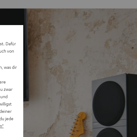
st. Dafür
auch von
, was dir
ere
du zwar
 und
willigst
deiner
du jede
n“