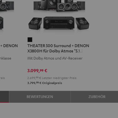
THEATER
d + DENON
THEATER 500 Surround + DENON
500
X3800H für Dolby Atmos "5.1.2"
Surround
nklasse
Mit Dolby Atmos und AV-Receiver
+
DENON
3.099,
€
99
X3800H
reis
2.699,
99
€
Letzter niedrigster Preis
für
99
3.799,
€
Originalpreis
Dolby
Atmos
BEWERTUNGEN
ZUBEHÖR
"5.1.2"
Schwarz