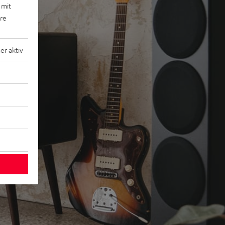
 mit
ere
r aktiv