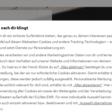
 nach dir klingt
etzt neue Maßstäbe. Es
n dir ein sicheres Surferlebnis bieten, das genau zu deinen Interessen pas
eg der Allrounder für Musik,
ufel auf diesen Webseiten Cookies und andere Tracking-Technologien – 
 und setzt Dienste zur Personalisierung ein.
ies verarbeiten wir und andere Marketingpartner Daten von dir und lernen
- durch dein Verhalten auf unserer Website und Informationen von deinem
hfolger des Klassikers
 Du hast es in der Hand: Klickst du auf
„Alles ablehnen“
bestätigst du uns
d Games
tellung, bei der wir nur erforderliche Cookies aktivieren. Damit erhältst 
ls Direktstrahler
ngen, diese werden jedoch zufällig ausgewählt. Personalisierte Werbung
rachverständlichkeit
die wirklich relevant für dich sind, erhältst du mit
„Alles akzeptieren“
. Hier 
 Bassleistung
erwendung aller Cookies ein sowie der Weitergabe und der Verarbeitung 
urchzeichnung
 Staaten außerhalb der EU/des EWR. Für eine individuelle Auswahl kannst 
n jeder Hörposition
e auch einzeln aktivieren bzw. deaktivieren und mit
„Auswahl übernehme
 m²
en.