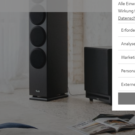
Alle Ein
Wirkung 
Datensch
Erforde
Analys
Market
Persona
Externe