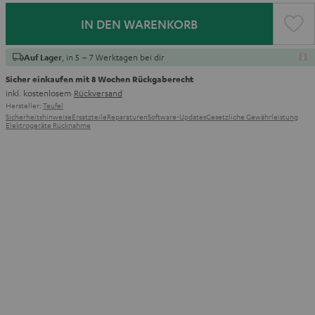
IN DEN WARENKORB
, in 5 – 7 Werktagen bei dir
Auf Lager
Sicher einkaufen mit 8 Wochen Rückgaberecht
inkl. kostenlosem
Rückversand
Hersteller:
Teufel
Sicherheitshinweise
Ersatzteile
Reparaturen
Software-Updates
Gesetzliche Gewährleistung
Elektrogeräte Rücknahme