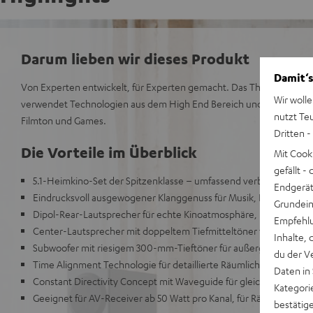
Darum lieben wir dieses Produkt
Damit‘s
Von Experten entwickelt, für Experten gemacht. Das Theater 500 s
Wir wolle
verwendet Technologien aus dem High End Bereich und ist schlichtw
nutzt Te
Filmton und Games.
Dritten -
Die Vorteile im Überblick
Mit Cook
gefällt 
5.1-Heimkino-Set der Spitzenklasse – umfassend verbesserter Nac
Endgerät.
Eindrucksvoll ausgewogener Klanggenuss für Musik, Filmton un
Grundeins
Dipol-Rear-Lautsprecher für echte Kinoatmosphäre, umschaltbar a
Empfehlu
Center-Lautsprecher mit doppeltem Tiefmitteltöner für beste Sp
Inhalte, 
Subwoofer mit riesigem 300-mm-Tieftöner für außergewöhnliche
du der V
Time Alignment Technologie für detaillierte Räumlichkeit und D
Daten in
Constant Directivity Concept mit Waveguide für gleichen Klang a
Kategori
Geeignet für AV-Receiver ab 50 Watt pro Kanal, für Räume bis 80
bestätig