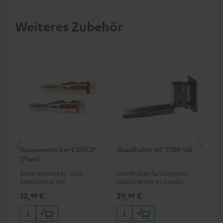
Weiteres Zubehör
Bananenstecker C8502P
Wandhalter AC 7500 SM
Lev
(Paar)
Bananenstecker, Gold
Wandhalter für Kompakt-
Sp
beschichtet mit
Lautsprecher im klassischen
Schraubklemme
Holzboxen-Format und
12,
€
29,
€
16
99
99
Dipole