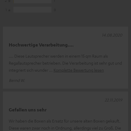
2
1
1
0
14.08.2020
Hochwertige Verarbeitung....
.... Diese Lautsprecher werden in einem 15 qm Raum als
Regallautsprecher betrieben. Die Verarbeitung ist sehr gut und
integriert sich wunder
Komplette Bewertung lesen
Bernd W.
22.11.2019
Gefallen uns sehr
Wir haben die Boxen als Ersatz für unsere alten Boxen gekauft.
Diese waren zwar noch in Ordnung, allerdings viel zu Groß. Die