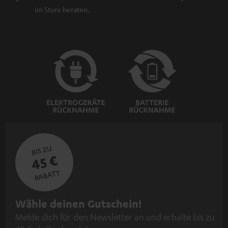
im Store beraten.
BIS ZU
45 €
RABATT
N
Wähle deinen Gutschein!
Melde dich für den Newsletter an und erhalte bis zu
e