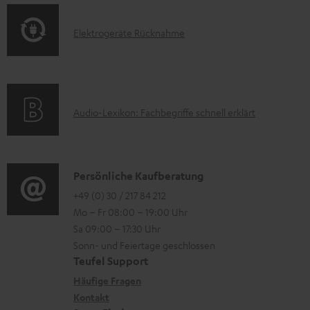
m
o
F
H
E
Elektrogeräte Rücknahme
r
A
e
l
m
Q
r
e
a
s
u
k
t
A
Audio-Lexikon: Fachbegriffe schnell erklärt
n
t
i
u
t
r
o
d
e
o
n
i
K
Persönliche Kaufberatung
r
g
e
o
o
+49 (0) 30 / 217 84 212
l
e
n
Mo – Fr 08:00 – 19:00 Uhr
-
n
a
r
z
Sa 09:00 – 17:30 Uhr
L
t
d
ä
u
Sonn- und Feiertage geschlossen
e
a
e
t
Teufel Support
r
x
k
n
e
Häufige Fragen
G
i
Kontakt
t
R
a