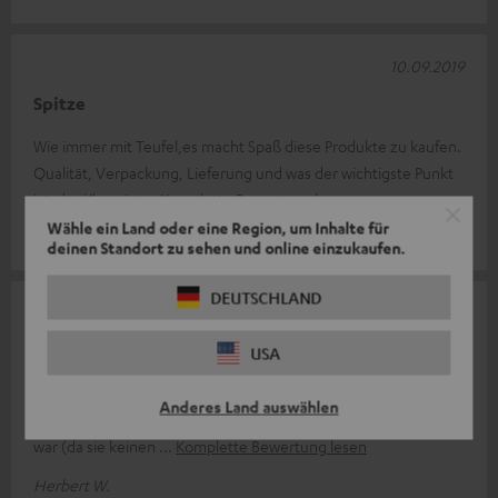
10.09.2019
Spitze
Wie immer mit Teufel,es macht Spaß diese Produkte zu kaufen.
Qualität, Verpackung, Lieferung und was der wichtigste Punkt
ist, der Klang ist
Komplette Bewertung lesen
Wähle ein Land oder eine Region, um Inhalte für
Jens S.
deinen Standort zu sehen und online einzukaufen.
DEUTSCHLAND
16.06.2019
TEUFLISCH GUTE REGALBOXEN !
USA
Als erstes muss ich die sehr gute Verpackung der Boxen loben ,
Anderes Land auswählen
negativ das vermutlich am Transportweg eine Box beschädigt
war (da sie keinen
Komplette Bewertung lesen
Herbert W.