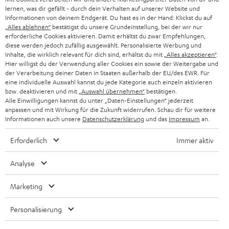
n
lernen, was dir gefällt - durch dein Verhalten auf unserer Website und
HIFI-LAUTSPRECHER
PRESSE & MARKETING
Informationen von deinem Endgerät. Du hast es in der Hand: Klickst du auf
g
ÖSTERREICH
„Alles ablehnen“
bestätigst du unsere Grundeinstellung, bei der wir nur
SMART HOME
erforderliche Cookies aktivieren. Damit erhältst du zwar Empfehlungen,
GESCHÄFTSKUNDEN
diese werden jedoch zufällig ausgewählt. Personalisierte Werbung und
Inhalte, die wirklich relevant für dich sind, erhältst du mit
„Alles akzeptieren“
.
SCHWEIZ
BLUETOOTH-LAUTSPRECHER
PARTNERPROGRAMM
Hier willigst du der Verwendung aller Cookies ein sowie der Weitergabe und
der Verarbeitung deiner Daten in Staaten außerhalb der EU/des EWR. Für
KOPFHÖRER
eine individuelle Auswahl kannst du jede Kategorie auch einzeln aktivieren
NIEDERLANDE
BLOG
bzw. deaktivieren und mit
„Auswahl übernehmen“
bestätigen.
BLUETOOTH-KOPFHÖRER
Alle Einwilligungen kannst du unter „Daten-Einstellungen“ jederzeit
NEWSLETTER
anpassen und mit Wirkung für die Zukunft widerrufen. Schau dir für weitere
BELGIEN
Informationen auch unsere
Datenschutzerklärung
und das
Impressum
an.
STEREOANLAGEN
STORES
FRANKREICH
Erforderlich
Immer aktiv
LAUTSPRECHER
DEINE VORTEILE BEI TEUFEL
Analyse
POLEN
ULTIMA-SERIE
TEUFEL STORY
Marketing
IN-EAR-KOPFHÖRER
SPANIEN
UNSER MANAGEMENT
Personalisierung
FANSHOP
NACHHALTIGKEIT
ITALIEN