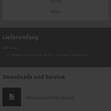
11/2010
Mehr...
Lieferumfang
Ultima 30
2 × Stand-Lautsprecher UL 30 – Schwarz / Rosewood
Downloads und Service
D
Bedienungsanleitung: Ultima 30
o