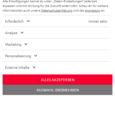
NEWSLETTER
Alle Einwilligungen kannst du unter „Daten-Einstellungen“ jederzeit
BELGIEN
anpassen und mit Wirkung für die Zukunft widerrufen. Schau dir für weitere
STEREOANLAGEN
Informationen auch unsere
Datenschutzerklärung
und das
Impressum
an.
STORES
FRANKREICH
LAUTSPRECHER
Erforderlich
Immer aktiv
DEINE VORTEILE BEI TEUFEL
POLEN
ULTIMA-SERIE
Analyse
TEUFEL STORY
IN-EAR-KOPFHÖRER
Marketing
SPANIEN
UNSER MANAGEMENT
FANSHOP
Personalisierung
NACHHALTIGKEIT
ITALIEN
NEUHEITEN
Technische Änderungen, Tippfehler und Irrtum vorbehalten. Das auf unseren
Externe Inhalte
UNSERE WERTE
Fotos abgebildete Zubehör ist nicht im Lieferumfang enthalten. Etwaige
USA
Entsorgungsgebühren für Batterien sind im Preis inbegriffen.
ALLES AKZEPTIEREN
BILDUNGSRABATT
©2026 Lautsprecher Teufel GmbH - All rights reserved.
WEITERE LÄNDER
Chat
AUSWAHL ÜBERNEHMEN
GESCHENKGUTSCHEIN
starten
Impressum
AGB
Datenschutz
Daten-Einstellungen
EU Data Act
BARRIEREFREIHEIT
Vertrag widerrufen