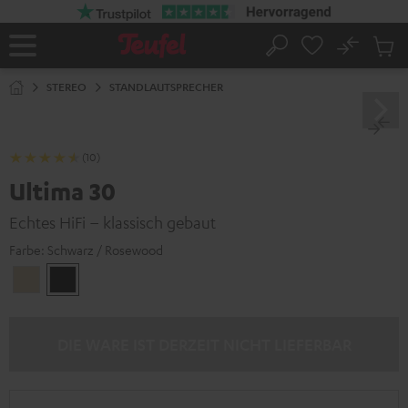
ZUM
NHALT
RINGEN
No
Abs
Startseite
Suche
Artike
im
STEREO
STANDLAUTSPRECHER
Waren
(10)
Ultima 30
Echtes HiFi – klassisch gebaut
Farbe:
Schwarz / Rosewood
Birke
Schwarz
/
Rosewood
DIE WARE IST DERZEIT NICHT LIEFERBAR