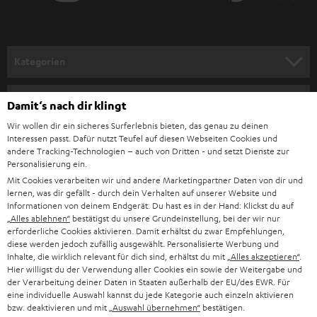
r
a
n
Kategorien
m
HEIMKINO
e
Unternehmen
Damit‘s nach dir klingt
l
HEIMKINO-KOMPLETTANLAGEN
Wir wollen dir ein sicheres Surferlebnis bieten, das genau zu deinen
SUPPORT
d
Interessen passt. Dafür nutzt Teufel auf diesen Webseiten Cookies und
Teufel Onlineshops
andere Tracking-Technologien – auch von Dritten - und setzt Dienste zur
SOUNDBAR
u
KARRIERE
Personalisierung ein.
DEUTSCHLAND
n
Mit Cookies verarbeiten wir und andere Marketingpartner Daten von dir und
HIFI-LAUTSPRECHER
lernen, was dir gefällt - durch dein Verhalten auf unserer Website und
PRESSE & MARKETING
g
Informationen von deinem Endgerät. Du hast es in der Hand: Klickst du auf
ÖSTERREICH
SMART HOME
„Alles ablehnen“
bestätigst du unsere Grundeinstellung, bei der wir nur
GESCHÄFTSKUNDEN
erforderliche Cookies aktivieren. Damit erhältst du zwar Empfehlungen,
diese werden jedoch zufällig ausgewählt. Personalisierte Werbung und
SCHWEIZ
BLUETOOTH-LAUTSPRECHER
Inhalte, die wirklich relevant für dich sind, erhältst du mit
„Alles akzeptieren“
.
PARTNERPROGRAMM
Hier willigst du der Verwendung aller Cookies ein sowie der Weitergabe und
KOPFHÖRER
der Verarbeitung deiner Daten in Staaten außerhalb der EU/des EWR. Für
NIEDERLANDE
BLOG
eine individuelle Auswahl kannst du jede Kategorie auch einzeln aktivieren
bzw. deaktivieren und mit
„Auswahl übernehmen“
bestätigen.
BLUETOOTH-KOPFHÖRER