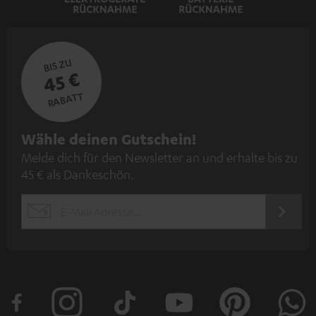
BIS ZU
45 €
RABATT
N
Wähle deinen Gutschein!
Melde dich für den Newsletter an und erhalte bis zu
e
45 € als Dankeschön.
w
s
JETZT
EMAIL
l
ANME
WIDGET
e
t
t
e