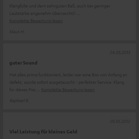
Klangfülle und dem sehrguten Baß, auch bei geringer
Lautstärke angenehm überrascht!!
Komplette Bewertung lesen
Klaus H.
24.05.2013
guter Sound
Hat alles prima funktioniert, leider war eine Box von Anfang an
defekt, wurde sofort ausgetauscht - perfekter Service. Klang
für dieses Prei
Komplette Bewertung lesen
Raphael R.
05.10.2012
Viel Leistung für kleines Geld