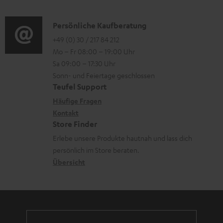
o
t
d
o
n
e
i
K
Persönliche Kaufberatung
g
e
r
o
o
+49 (0) 30 / 217 84 212
e
n
l
Mo – Fr 08:00 – 19:00 Uhr
-
n
r
z
a
Sa 09:00 – 17:30 Uhr
L
t
ä
u
Sonn- und Feiertage geschlossen
d
e
a
t
Teufel Support
r
e
x
k
e
Häufige Fragen
G
n
i
Kontakt
t
R
a
Store Finder
k
d
ü
r
Erlebe unsere Produkte hautnah und lass dich
o
a
c
a
persönlich im Store beraten.
n
t
k
Übersicht
n
e
n
t
n
a
i
h
e
m