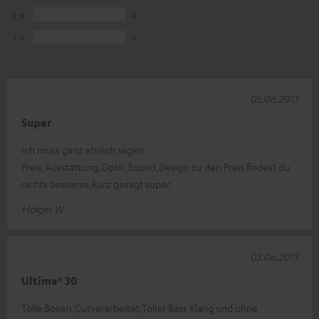
2
0
1
0
05.06.2013
Super
Ich muss ganz ehrlich sagen
Preis,Ausstattung,Optik,Sound,Design zu den Preis findest du
nichts besseres,kurz gesagt super.
Holger W.
03.06.2013
Ultima® 30
Tolle Boxen,Gutverarbeitet,Toller Bass Klang und ohne