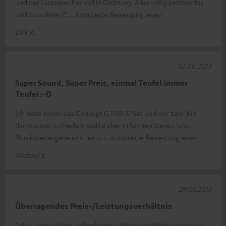
und der Lautsprecher voll in Ordnung. Alles völlig problemlos
und zu vollster Z
Komplette Bewertung lesen
Dirk K.
02.06.2013
Super Sound, Super Preis, einmal Teufel immer
Teufel :-D
Ich habe schon das Concept G THX 7.1 Set und war bzw. bin
damit super zufrieden, wollte aber in Sachen Stereo bzw.
Musikwiedergabe und natür
Komplette Bewertung lesen
Michael E.
29.05.2013
Überragendes Preis-/Leistungsverhältnis
Toller, satter Klang, erfrischende Mitten und Höhen sowie die