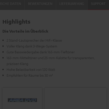
ISCHE DATEN
BEWERTUNGEN
LIEFERUMFANG
SUPPORT
Highlights
Die Vorteile im Überblick
2 Stand-Lautsprecher der HiFi-Klasse
Voller Klang dank 3-Wege-System
Gute Basswiedergabe dank 165-mm-Tieftöner
165-mm-Mitteltöner und 25-mm-Kalotte für transparenten,
präzisen Klang
Hohe Belastbarkeit von 120 Watt
Empfohlen für Räume bis 30 m²