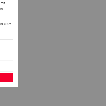
 mit
ere
r aktiv