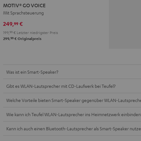
GO
GO
MOTIV® GO VOICE
VOICE
VOICE
Mit Sprachsteuerung
Night
Silver
249,
€
99
Black
White
199,
99
€
Letzter niedrigster Preis
99
299,
€
Originalpreis
Was ist ein Smart-Speaker?
Gibt es WLAN-Lautsprecher mit CD-Laufwerk bei Teufel?
Welche Vorteile bieten Smart-Speaker gegenüber WLAN-Lautsprech
Wie kann ich Teufel WLAN-Lautsprecher ins Heimnetzwerk einbinden
Kann ich auch einen Bluetooth-Lautsprecher als Smart-Speaker nutz