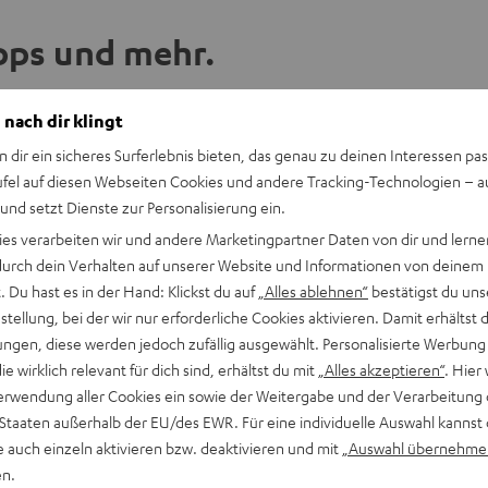
ipps und mehr.
 nach dir klingt
ideo
n dir ein sicheres Surferlebnis bieten, das genau zu deinen Interessen pas
ufel auf diesen Webseiten Cookies und andere Tracking-Technologien – 
N
 und setzt Dienste zur Personalisierung ein.
ies verarbeiten wir und andere Marketingpartner Daten von dir und lernen
gen aktivieren
- durch dein Verhalten auf unserer Website und Informationen von deinem
t kann hier mit nur einem
 Du hast es in der Hand: Klickst du auf
„Alles ablehnen“
bestätigst du uns
gestimmt, dass externe
tellung, bei der wir nur erforderliche Cookies aktivieren. Damit erhältst 
ngen, diese werden jedoch zufällig ausgewählt. Personalisierte Werbung
ten an Drittplattformen
die wirklich relevant für dich sind, erhältst du mit
„Alles akzeptieren“
. Hier 
hutzerklärung unter I zu
erwendung aller Cookies ein sowie der Weitergabe und der Verarbeitung 
 Staaten außerhalb der EU/des EWR. Für eine individuelle Auswahl kannst 
e auch einzeln aktivieren bzw. deaktivieren und mit
„Auswahl übernehme
en.