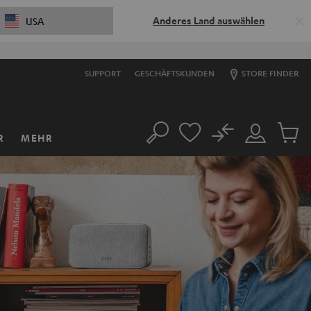
Anderes Land auswählen
USA
SUPPORT
GESCHÄFTSKUNDEN
STORE FINDER
No
R
MEHR
Suche
Mein
Artikel
Konto
im
Warenk