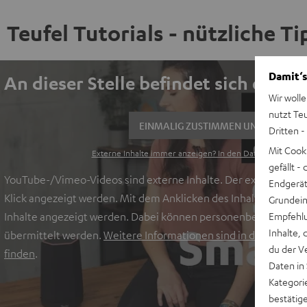
Teufel Tutorials - nützliche T
Damit‘s
An dieser Stelle befindet sich ein V
Wir wolle
nutzt Te
EINMALIG ZUSTIMMEN UND ANZEIGE
Dritten -
Mit Cook
Externe Inhalte immer anzeigen? In den Daten‑Einstellun
gefällt 
YouTube-/Vimeo-Videos sind externe Inhalte. Der externe Inhal
Endgerät.
Klick angezeigt werden. Mit dem Anklicken des Inhalts wird zu
Grundeins
Empfehlu
Inhalte angezeigt werden. Dabei können personenbezogene Da
Inhalte, 
übermittelt werden.
Weitere Informationen sind in der Datensc
du der V
finden
.
Daten in
Kategori
bestätig