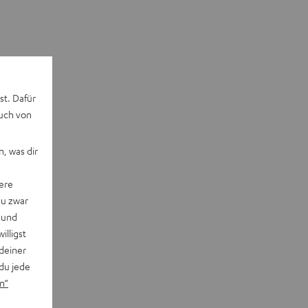
st. Dafür
auch von
, was dir
ere
du zwar
 und
willigst
deiner
du jede
n“