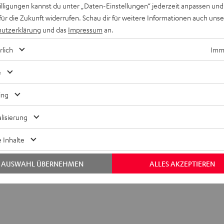
willigungen kannst du unter „Daten-Einstellungen“ jederzeit anpassen und
für die Zukunft widerrufen. Schau dir für weitere Informationen auch uns
utzerklärung
und das
Impressum
an.
rlich
Imme
e
ing
lisierung
 Inhalte
AUSWAHL ÜBERNEHMEN
ALLES AKZEPTIEREN