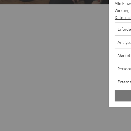
Alle Ein
Wirkung 
Datensch
Erforde
Analys
Market
Persona
Externe