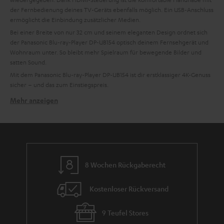
der Fernbedienung deines TV-Geräts ebenfalls möglich. Ein USB-Anschluss
ermöglicht die Einbindung zusätzlicher Medien.
Bei einer Breite von nur 32 cm und seinem eleganten Design ordnet sich
der Panasonic Blu-ray-Player DP-UB154 optisch deinem Fernsehgerät und
Wohnraum unter. So bleibt mehr Spielraum für bewegende Bilder und
satten Sound.
Mit dem Panasonic Blu-ray-Player DP-UB154 ist dir erstklassiger 4K-Genuss
sicher – und das zum Einstiegspreis.
Mehr anzeigen
Verwandte Themen:
Panasonic: Elektronikgeräte für die Welt
Blu-ray-Tipps: Diese Filme gehen immer
Blu-ray – was ist das eigentlich?
CDs reinigen: 5 Tipps, Silberlinge glänzen zu lassen
8 Wochen Rückgaberecht
Soundsystem per Receiver an TV anschließen
Soundeffekt im Film: Berühmte Beispiele
Kostenloser Rückversand
9 Teufel Stores