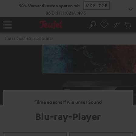
ZUM
50% Versandkosten sparen mit
VKF-72F
NHALT
RINGEN
06
D
:
11
H
:
02
M
:
49
S
No
Abs
Startseite
Suche
Artike
im
ALLE ZUBEHÖR PRODUKTE
Waren
Filme so scharf wie unser Sound
Blu-ray-Player