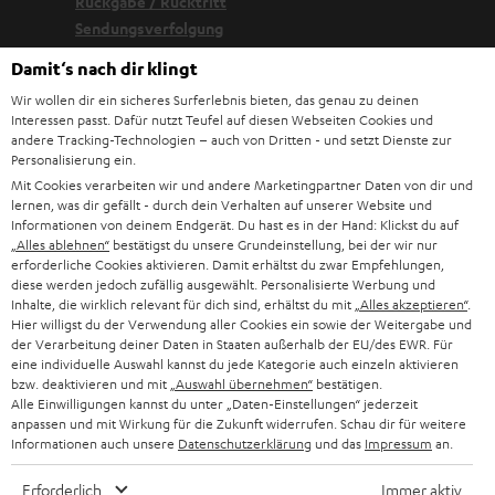
Rückgabe / Rücktritt
Sendungsverfolgung
Damit‘s nach dir klingt
Store Finder
Wir wollen dir ein sicheres Surferlebnis bieten, das genau zu deinen
Erlebe unsere Produkte hautnah und lass dich persönlich
Interessen passt. Dafür nutzt Teufel auf diesen Webseiten Cookies und
andere Tracking-Technologien – auch von Dritten - und setzt Dienste zur
im Store beraten.
Personalisierung ein.
Mit Cookies verarbeiten wir und andere Marketingpartner Daten von dir und
lernen, was dir gefällt - durch dein Verhalten auf unserer Website und
Informationen von deinem Endgerät. Du hast es in der Hand: Klickst du auf
„Alles ablehnen“
bestätigst du unsere Grundeinstellung, bei der wir nur
erforderliche Cookies aktivieren. Damit erhältst du zwar Empfehlungen,
diese werden jedoch zufällig ausgewählt. Personalisierte Werbung und
Inhalte, die wirklich relevant für dich sind, erhältst du mit
„Alles akzeptieren“
.
Hier willigst du der Verwendung aller Cookies ein sowie der Weitergabe und
der Verarbeitung deiner Daten in Staaten außerhalb der EU/des EWR. Für
eine individuelle Auswahl kannst du jede Kategorie auch einzeln aktivieren
bzw. deaktivieren und mit
„Auswahl übernehmen“
bestätigen.
Alle Einwilligungen kannst du unter „Daten-Einstellungen“ jederzeit
anpassen und mit Wirkung für die Zukunft widerrufen. Schau dir für weitere
BIS ZU
Informationen auch unsere
Datenschutzerklärung
und das
Impressum
an.
45 €
Erforderlich
Immer aktiv