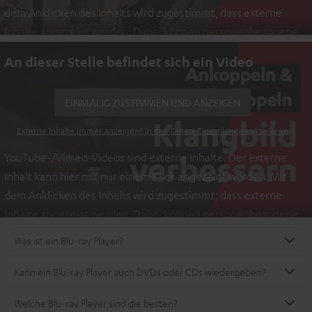
dem Anklicken des Inhalts wird zugestimmt, dass externe
Inhalte angezeigt werden. Dabei können personenbezogene
Daten an Drittplattformen übermittelt werden.
Weitere
An dieser Stelle befindet sich ein Video
Informationen sind in der Datenschutzerklärung unter I zu
finden
.
EINMALIG ZUSTIMMEN UND ANZEIGEN
Externe Inhalte immer anzeigen? In den Daten‑Einstellungen aktivieren
YouTube-/Vimeo-Videos sind externe Inhalte. Der externe
Inhalt kann hier mit nur einem Klick angezeigt werden. Mit
dem Anklicken des Inhalts wird zugestimmt, dass externe
Inhalte angezeigt werden. Dabei können personenbezogene
Daten an Drittplattformen übermittelt werden.
Weitere
Was ist ein Blu-ray Player?
Informationen sind in der Datenschutzerklärung unter I zu
finden
.
Kann ein Blu-ray Player auch DVDs oder CDs wiedergeben?
Welche Blu-ray Player sind die besten?