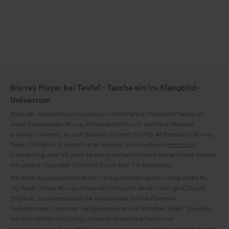
Blu-ray Player bei Teufel - Tauche ein ins Klangbild-
Universum
Dank der Kooperation mit unserem Wahl-Partner Panasonic haben wir
unser bestehendes Blu-ray Produktportfolio um mehrere Modelle
erweitern können. So zum Beispiel mit dem Full HD 4K Panasonic Blu-ray-
Player DP-UB154. Erhältlich ist er einzeln, als individuelle
Heimkino
-
Erweiterung oder als preis-Leistung-starkes Home-Entertainment-System
mit unserer Soundbar CINEBAR 11 und dem T 6 Subwoofer.
Mit ihren ausgesprochen leisen CD-Laufwerken spielen diese edlen Blu-
ray Player neben Blu-ray-Discs natürlich auch deine Lieblings-CDs und
DVDs ab. Sie unterstützen die Wiedergabe hochauflösender
Audioformate, optimaler Helligkeitswerte und lebhafter Bilder. Ebenfalls
werden HDR10+ und Dolby Atmos problemlos erkannt und
wiedergegeben. Dank HDMI-Steuerung ist die komfortable Handhabe mit