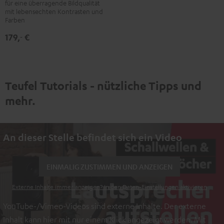
UB154
für eine überragende Bildqualität
mit lebensechten Kontrasten und
Schwarz
Farben
179,
€
‐
Teufel Tutorials - nützliche Tipps und
mehr.
An dieser Stelle befindet sich ein Video
EINMALIG ZUSTIMMEN UND ANZEIGEN
Externe Inhalte immer anzeigen? In den Daten‑Einstellungen aktivieren
YouTube-/Vimeo-Videos sind externe Inhalte. Der externe
Inhalt kann hier mit nur einem Klick angezeigt werden. Mit