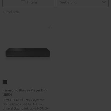
Filtern
1 Produkte
Panasonic
Blu-
Panasonic Blu-ray Player DP-
UB154
ray
Ultra HD 4K Blu-ray Player mit
Player
Dolby Atmos und Multi HDR-
DP-
Unterstützung inklusive HDR10+