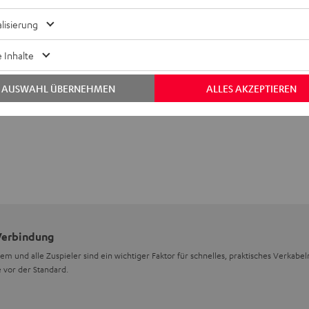
lisierung
 Inhalte
AUSWAHL ÜBERNEHMEN
ALLES AKZEPTIEREN
 Verbindung
m und alle Zuspieler sind ein wichtiger Faktor für schnelles, praktisches Verkabel
 vor der Standard.
pt?