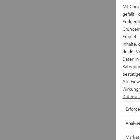
Mit Cook
gefällt 
Endgerät.
Grundeins
Empfehlu
Inhalte, 
du der V
Daten in
Kategori
bestätig
Alle Ein
Wirkung 
Datensch
Erforde
Analys
Market