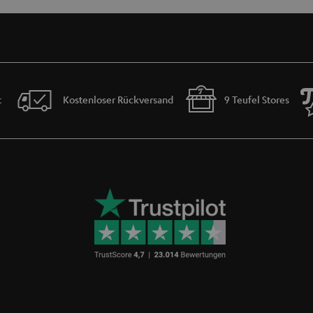
norm für lösbare Steckverbindungen dar. Das Wort Cinch leitet sich vom englischen
sich zur Übertragung von Audio- oder Video-Signalen zwischen zwei Geräten. Cinc
stärker. Bei Stereo-Anlagen werden linker und rechter Kanal getrennt übertragen,
angeboten werden.
lichen Verbindungsadapter des Cinch-Kabels. Gegenstück des Cinch-Steckers ist d
t
Kostenloser Rückversand
9 Teufel Stores
en Zuordnung sind Cinch-Stecker und -Buchsen und manchmal auch die Kabel selbs
er verwendet
die einzelnen Cinch Verbindungen an die Komponenten angeschlossen. Sicherheits
Geräten eingesteckt werden sollen. Empfindliche Audiogeräte könnten sonst währe
h äußere Einwirkungen (wie Funknetze) sollten Cinch-Stecker und -Kabel gut abgesc
irmung kann zu deutlich spürbaren Signalverbesserungen führen.
r, Silber und sogar Gold verwendet. Zu empfehlen sind hochwertige Kabel für Hör