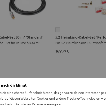
5.2
Heimkino-
Kabel-Set 30 m² "Standard"
5.2 Heimkino-Kabel-Set "Perf
Kabel-
bel-Set für Räume bis 30 m²
Für 5.2-Heimkino mit 2 Subwoofer
Set
169,
€
99
"Performance"
Weiß
 nach dir klingt
n dir ein sicheres Surferlebnis bieten, das genau zu deinen Interessen pas
ufel auf diesen Webseiten Cookies und andere Tracking-Technologien – 
 und setzt Dienste zur Personalisierung ein.