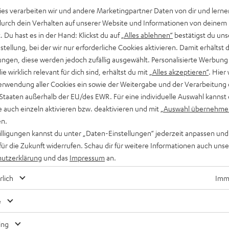
ies verarbeiten wir und andere Marketingpartner Daten von dir und lernen
- durch dein Verhalten auf unserer Website und Informationen von deinem
 Du hast es in der Hand: Klickst du auf
„Alles ablehnen“
bestätigst du uns
tellung, bei der wir nur erforderliche Cookies aktivieren. Damit erhältst 
ngen, diese werden jedoch zufällig ausgewählt. Personalisierte Werbung
die wirklich relevant für dich sind, erhältst du mit
„Alles akzeptieren“
. Hier 
erwendung aller Cookies ein sowie der Weitergabe und der Verarbeitung 
 Staaten außerhalb der EU/des EWR. Für eine individuelle Auswahl kannst 
e auch einzeln aktivieren bzw. deaktivieren und mit
„Auswahl übernehme
en.
willigungen kannst du unter „Daten-Einstellungen“ jederzeit anpassen und
für die Zukunft widerrufen. Schau dir für weitere Informationen auch uns
utzerklärung
und das
Impressum
an.
rlich
Imme
e
ing