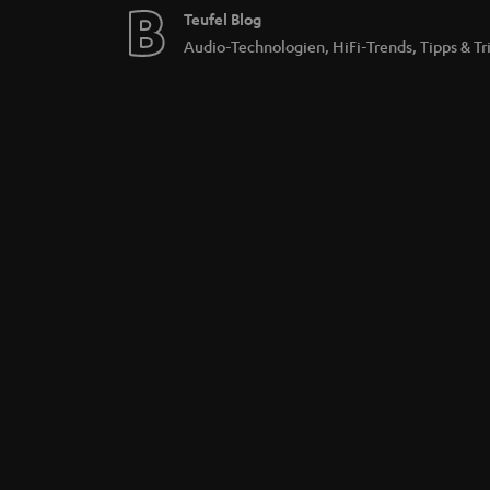
Cinch-Kabel im Teufel Zubehör
Teufel Blog
Verschiedene Cinch-Kabelvarianten sind im 
Audio-Technologien, HiFi-Trends, Tipps & Tr
Tipp: Viele Komplettsets von Teufel beinhalt
im unteren Teil angezeigt.
Diese Blog-Artikel könnten dich auch inter
Audiokabel – wissen, was wohin gehört
Den Receiver anschließen: So klappt’s
AUX und Co. – was die Verstärkeranschlüsse
Lautsprecherkabel anschließen: Darauf komm