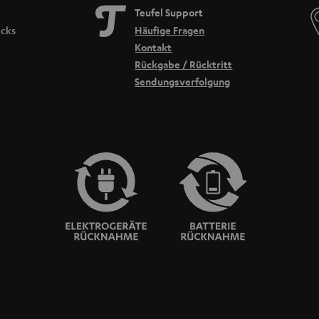
Teufel Support
Teufel Webshop unter dem Bereich Zubehör zu finden.
icks
Häufige Fragen
en bereits alle Kabel zur Inbetriebnahme. Achte also genau auf den Lieferumfang. 
Kontakt
Rückgabe / Rücktritt
essieren:
Sendungsverfolgung
 bedeuten
t es an