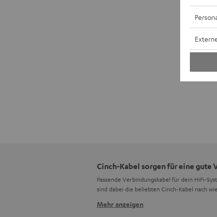
Persona
Externe
Cinch-Kabel sorgen für eine gute
Passende Verbindungskabel für dein HiFi-Syste
sind dabei die beliebten Cinch-Kabel nach wie
Mehr anzeigen
Cinch-Kabel – was ist das überhau