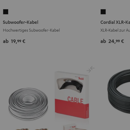
Subwoofer-
Cordial
Kabel
XLR-
Subwoofer-Kabel
Cordial XLR-K
Schwarz
Kabel
Hochwertiges Subwoofer-Kabel
XLR‑Kabel zur A
Schwarz
ab
19,
€
ab
24,
€
99
99