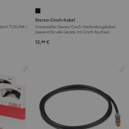
Stereo-
Cinch-
Stereo-Cinch-Kabel
Kabel
tisch TOSLINK /
Universelles Stereo-Cinch-Verbindungskabel,
passend für alle Geräte mit Cinch-Buchsen
Schwarz
12,
€
99