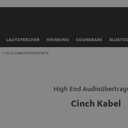
ZUM
NHALT
RINGEN
LAUTSPRECHER
HEIMKINO
SOUNDBARS
BLUETO
Startseite
ALLE ZUBEHÖR PRODUKTE
High End Audioübertra
Cinch Kabel