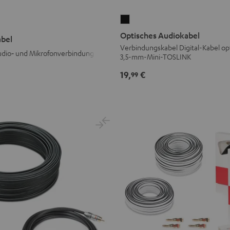
Optisches
Audiokabel
Optisches Audiokabel
abel
Schwarz
Verbindungskabel Digital-Kabel op
udio‑ und Mikrofonverbindung
3,5-mm-Mini-TOSLINK
19,
€
99