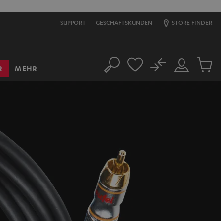
SUPPORT
GESCHÄFTSKUNDEN
STORE FINDER
No
R
MEHR
Suche
Mein
Artikel
Konto
im
Warenk