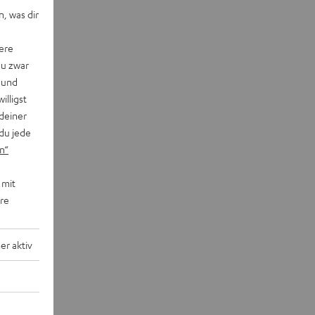
, was dir
ere
du zwar
 und
willigst
deiner
du jede
n“
 mit
ere
r aktiv