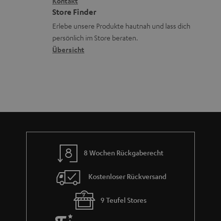
i
Kontakt
t
R
a
n
Store Finder
k
d
ü
r
d
Erlebe unsere Produkte hautnah und lass dich
o
a
c
a
persönlich im Store beraten.
n
t
k
Übersicht
n
e
n
t
n
a
i
h
e
m
e
8 Wochen Rückgaberecht
Kostenloser Rückversand
9 Teufel Stores