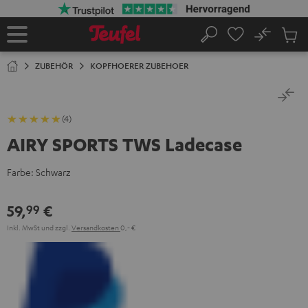
ZUM
NHALT
RINGEN
No
Abs
Startseite
Suche
Artike
im
ZUBEHÖR
KOPFHOERER ZUBEHOER
Waren
(4)
AIRY SPORTS TWS Ladecase
Farbe:
Schwarz
59,
€
99
Inkl. MwSt
und zzgl.
Versandkosten
0,‐ €