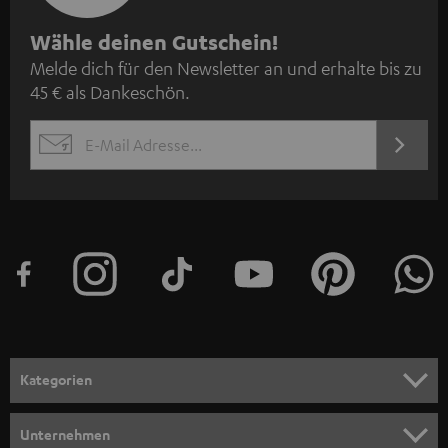
N
Wähle deinen Gutschein!
Melde dich für den Newsletter an und erhalte bis zu
e
45 € als Dankeschön.
w
s
JETZT
EMAIL
l
ANME
WIDGET
e
t
t
e
r
a
n
Kategorien
m
HEIMKINO
e
Unternehmen