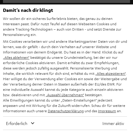
l
HEIMKINO-KOMPLETTANLAGEN
SUPPORT
Damit‘s nach dir klingt
d
Teufel Onlineshops
Wir wollen dir ein sicheres Surferlebnis bieten, das genau zu deinen
SOUNDBAR
u
KARRIERE
Interessen passt. Dafür nutzt Teufel auf diesen Webseiten Cookies und
DEUTSCHLAND
n
andere Tracking-Technologien – auch von Dritten - und setzt Dienste zur
HIFI-LAUTSPRECHER
Personalisierung ein.
PRESSE & MARKETING
g
Mit Cookies verarbeiten wir und andere Marketingpartner Daten von dir und
ÖSTERREICH
SMART HOME
lernen, was dir gefällt - durch dein Verhalten auf unserer Website und
GESCHÄFTSKUNDEN
Informationen von deinem Endgerät. Du hast es in der Hand: Klickst du auf
„Alles ablehnen“
bestätigst du unsere Grundeinstellung, bei der wir nur
SCHWEIZ
BLUETOOTH-LAUTSPRECHER
PARTNERPROGRAMM
erforderliche Cookies aktivieren. Damit erhältst du zwar Empfehlungen,
diese werden jedoch zufällig ausgewählt. Personalisierte Werbung und
KOPFHÖRER
Inhalte, die wirklich relevant für dich sind, erhältst du mit
„Alles akzeptieren“
.
NIEDERLANDE
BLOG
Hier willigst du der Verwendung aller Cookies ein sowie der Weitergabe und
der Verarbeitung deiner Daten in Staaten außerhalb der EU/des EWR. Für
BLUETOOTH-KOPFHÖRER
NEWSLETTER
eine individuelle Auswahl kannst du jede Kategorie auch einzeln aktivieren
BELGIEN
bzw. deaktivieren und mit
„Auswahl übernehmen“
bestätigen.
STEREOANLAGEN
Alle Einwilligungen kannst du unter „Daten-Einstellungen“ jederzeit
STORES
anpassen und mit Wirkung für die Zukunft widerrufen. Schau dir für weitere
FRANKREICH
LAUTSPRECHER
Informationen auch unsere
Datenschutzerklärung
und das
Impressum
an.
DEINE VORTEILE BEI TEUFEL
Erforderlich
Immer aktiv
POLEN
ULTIMA-SERIE
TEUFEL STORY