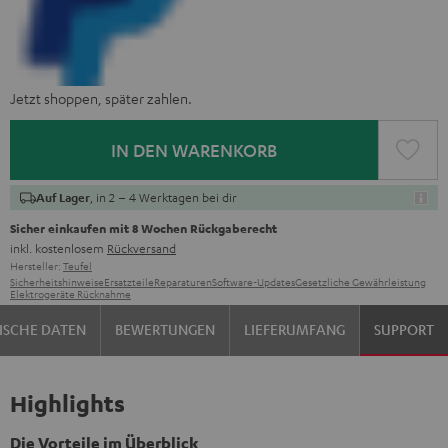
Jetzt shoppen, später zahlen.
IN DEN WARENKORB
, in 2 – 4 Werktagen bei dir
Auf Lager
Sicher einkaufen mit 8 Wochen Rückgaberecht
inkl. kostenlosem
Rückversand
Hersteller:
Teufel
Sicherheitshinweise
Ersatzteile
Reparaturen
Software-Updates
Gesetzliche Gewährleistung
Elektrogeräte Rücknahme
ISCHE DATEN
BEWERTUNGEN
LIEFERUMFANG
SUPPORT
Highlights
Die Vorteile im Überblick