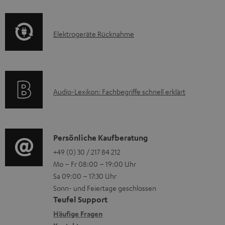
f
a
s
o
t
E
Elektrogeräte Rücknahme
r
i
l
m
o
e
a
n
k
t
e
A
Audio-Lexikon: Fachbegriffe schnell erklärt
t
i
n
u
r
o
z
d
o
n
u
i
K
Persönliche Kaufberatung
g
e
m
o
o
+49 (0) 30 / 217 84 212
e
n
V
Mo – Fr 08:00 – 19:00 Uhr
-
n
r
z
e
Sa 09:00 – 17:30 Uhr
L
t
ä
u
r
Sonn- und Feiertage geschlossen
e
a
t
Teufel Support
r
s
x
k
e
Häufige Fragen
G
a