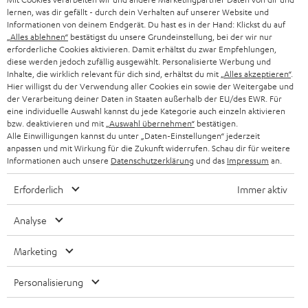
ÖSTERREICH
SMART HOME
lernen, was dir gefällt - durch dein Verhalten auf unserer Website und
GESCHÄFTSKUNDEN
Informationen von deinem Endgerät. Du hast es in der Hand: Klickst du auf
„Alles ablehnen“
bestätigst du unsere Grundeinstellung, bei der wir nur
SCHWEIZ
BLUETOOTH-LAUTSPRECHER
PARTNERPROGRAMM
erforderliche Cookies aktivieren. Damit erhältst du zwar Empfehlungen,
diese werden jedoch zufällig ausgewählt. Personalisierte Werbung und
KOPFHÖRER
Inhalte, die wirklich relevant für dich sind, erhältst du mit
„Alles akzeptieren“
.
NIEDERLANDE
BLOG
Hier willigst du der Verwendung aller Cookies ein sowie der Weitergabe und
der Verarbeitung deiner Daten in Staaten außerhalb der EU/des EWR. Für
BLUETOOTH-KOPFHÖRER
NEWSLETTER
eine individuelle Auswahl kannst du jede Kategorie auch einzeln aktivieren
BELGIEN
bzw. deaktivieren und mit
„Auswahl übernehmen“
bestätigen.
STEREOANLAGEN
Alle Einwilligungen kannst du unter „Daten-Einstellungen“ jederzeit
STORES
anpassen und mit Wirkung für die Zukunft widerrufen. Schau dir für weitere
FRANKREICH
LAUTSPRECHER
Informationen auch unsere
Datenschutzerklärung
und das
Impressum
an.
DEINE VORTEILE BEI TEUFEL
Erforderlich
Immer aktiv
POLEN
ULTIMA-SERIE
TEUFEL STORY
Analyse
IN-EAR-KOPFHÖRER
SPANIEN
UNSER MANAGEMENT
Marketing
FANSHOP
NACHHALTIGKEIT
ITALIEN
NEUHEITEN
Personalisierung
Technische Änderungen, Tippfehler und Irrtum vorbehalten. Das auf unseren
UNSERE WERTE
Fotos abgebildete Zubehör ist nicht im Lieferumfang enthalten. Etwaige
USA