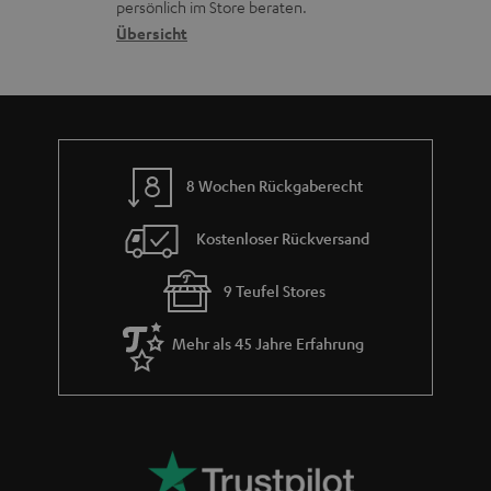
c
a
persönlich im Store beraten.
n
t
k
Übersicht
n
e
n
t
n
a
i
h
e
m
8 Wochen Rückgaberecht
e
Kostenloser Rückversand
9 Teufel Stores
Mehr als 45 Jahre Erfahrung