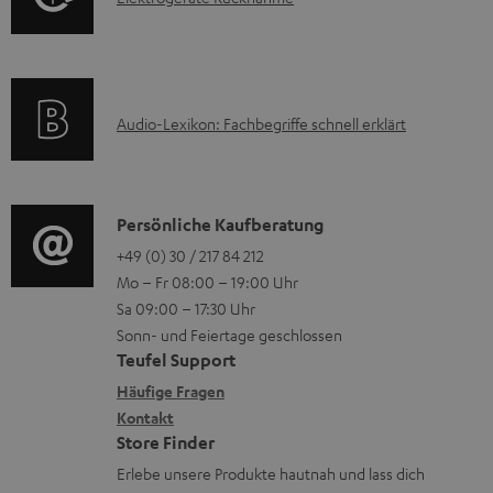
r
A
l
m
Q
e
a
s
k
t
A
Audio-Lexikon: Fachbegriffe schnell erklärt
t
i
u
r
o
d
o
n
i
K
Persönliche Kaufberatung
g
e
o
o
+49 (0) 30 / 217 84 212
e
n
Mo – Fr 08:00 – 19:00 Uhr
-
n
r
z
Sa 09:00 – 17:30 Uhr
L
t
ä
u
Sonn- und Feiertage geschlossen
e
a
t
Teufel Support
r
x
k
e
Häufige Fragen
G
i
Kontakt
t
R
a
Store Finder
k
d
ü
r
Erlebe unsere Produkte hautnah und lass dich
o
a