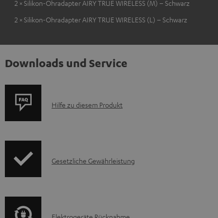
2 × Silikon-Ohradapter AIRY TRUE WIRELESS (M) – Schwarz
2 × Silikon-Ohradapter AIRY TRUE WIRELESS (L) – Schwarz
Downloads und Service
P
Hilfe zu diesem Produkt
r
o
d
I
Gesetzliche Gewährleistung
u
n
k
f
t
o
F
E
Elektrogeräte Rücknahme