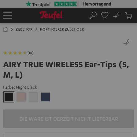
ZUM
NHALT
RINGEN
No
Abs
Startseite
Suche
Artike
im
ZUBEHÖR
KOPFHOERER ZUBEHOER
Waren
(18)
AIRY TRUE WIRELESS Ear-Tips (S,
M, L)
Farbe:
Night Black
Night
Pale
Silver
Steel
Black
Gold
White
Blue
DIE WARE IST DERZEIT NICHT LIEFERBAR