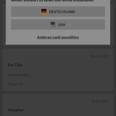
27.02.2022
DEUTSCHLAND
Gut
USA
Als Reserve absolut ausreichend. Top Qualität.
Anderes Land auswählen
Herr D.
18.02.2022
Ear Tips
Geschmeidig ...
Taygun B.
15.02.2022
Adapter