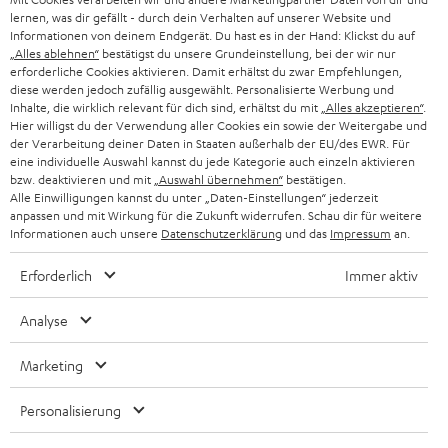
ÖSTERREICH
SMART HOME
lernen, was dir gefällt - durch dein Verhalten auf unserer Website und
GESCHÄFTSKUNDEN
Informationen von deinem Endgerät. Du hast es in der Hand: Klickst du auf
„Alles ablehnen“
bestätigst du unsere Grundeinstellung, bei der wir nur
SCHWEIZ
BLUETOOTH-LAUTSPRECHER
PARTNERPROGRAMM
erforderliche Cookies aktivieren. Damit erhältst du zwar Empfehlungen,
diese werden jedoch zufällig ausgewählt. Personalisierte Werbung und
KOPFHÖRER
Inhalte, die wirklich relevant für dich sind, erhältst du mit
„Alles akzeptieren“
.
NIEDERLANDE
BLOG
Hier willigst du der Verwendung aller Cookies ein sowie der Weitergabe und
der Verarbeitung deiner Daten in Staaten außerhalb der EU/des EWR. Für
BLUETOOTH-KOPFHÖRER
NEWSLETTER
eine individuelle Auswahl kannst du jede Kategorie auch einzeln aktivieren
BELGIEN
bzw. deaktivieren und mit
„Auswahl übernehmen“
bestätigen.
STEREOANLAGEN
Alle Einwilligungen kannst du unter „Daten-Einstellungen“ jederzeit
STORES
anpassen und mit Wirkung für die Zukunft widerrufen. Schau dir für weitere
FRANKREICH
LAUTSPRECHER
Informationen auch unsere
Datenschutzerklärung
und das
Impressum
an.
DEINE VORTEILE BEI TEUFEL
Erforderlich
Immer aktiv
POLEN
ULTIMA-SERIE
TEUFEL STORY
Analyse
IN-EAR-KOPFHÖRER
SPANIEN
UNSER MANAGEMENT
Marketing
FANSHOP
NACHHALTIGKEIT
ITALIEN
NEUHEITEN
Personalisierung
Technische Änderungen, Tippfehler und Irrtum vorbehalten. Das auf unseren
UNSERE WERTE
Fotos abgebildete Zubehör ist nicht im Lieferumfang enthalten. Etwaige
USA