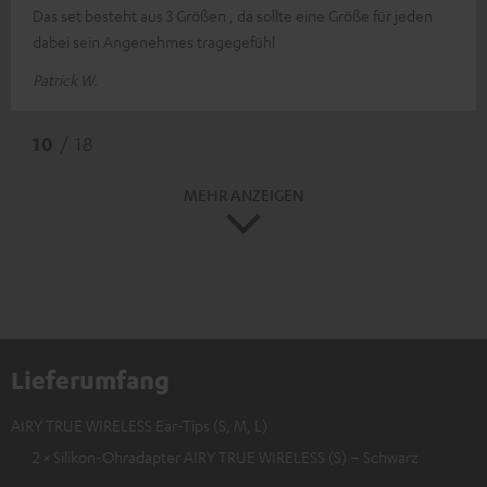
Das set besteht aus 3 Größen , da sollte eine Größe für jeden
dabei sein Angenehmes tragegefühl
Patrick W.
10
/ 18
MEHR ANZEIGEN
Lieferumfang
AIRY TRUE WIRELESS Ear-Tips (S, M, L)
2 × Silikon-Ohradapter AIRY TRUE WIRELESS (S) – Schwarz