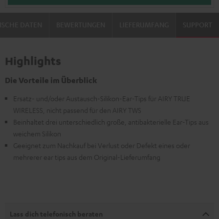
ISCHE DATEN
BEWERTUNGEN
LIEFERUMFANG
SUPPORT
Highlights
Die Vorteile im Überblick
Ersatz- und/oder Austausch-Silikon-Ear-Tips für AIRY TRUE
WIRELESS, nicht passend für den AIRY TWS
Beinhaltet drei unterschiedlich große, antibakterielle Ear-Tips aus
weichem Silikon
Geeignet zum Nachkauf bei Verlust oder Defekt eines oder
mehrerer ear tips aus dem Original-Lieferumfang
Lass dich telefonisch beraten