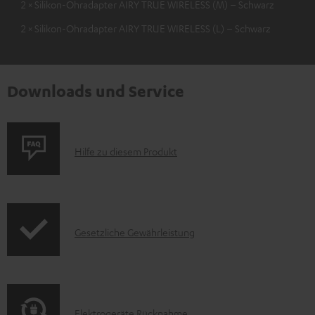
2 × Silikon-Ohradapter AIRY TRUE WIRELESS (M) – Schwarz
2 × Silikon-Ohradapter AIRY TRUE WIRELESS (L) – Schwarz
Downloads und Service
P
Hilfe zu diesem Produkt
r
o
d
I
Gesetzliche Gewährleistung
u
n
k
f
t
o
F
E
Elektrogeräte Rücknahme