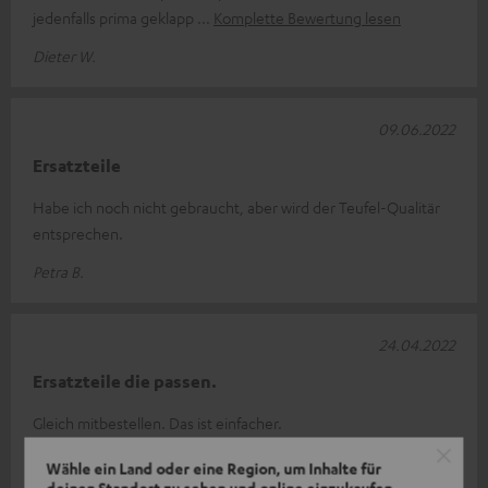
jedenfalls prima geklapp
Komplette Bewertung lesen
Dieter W.
09.06.2022
Ersatzteile
Habe ich noch nicht gebraucht, aber wird der Teufel-Qualitär
entsprechen.
Petra B.
24.04.2022
Ersatzteile die passen.
Gleich mitbestellen. Das ist einfacher.
Klaus O.
Wähle ein Land oder eine Region, um Inhalte für
deinen Standort zu sehen und online einzukaufen.