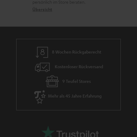
c
a
persönlich im Store beraten.
n
t
k
Übersicht
n
e
n
t
n
a
i
h
e
m
8 Wochen Rückgaberecht
e
Kostenloser Rückversand
9 Teufel Stores
Mehr als 45 Jahre Erfahrung