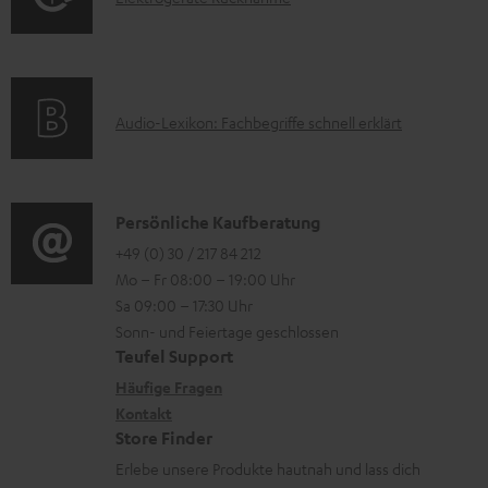
r
A
l
m
Q
e
a
s
k
t
A
Audio-Lexikon: Fachbegriffe schnell erklärt
t
i
u
r
o
d
o
n
i
K
Persönliche Kaufberatung
g
e
o
o
+49 (0) 30 / 217 84 212
e
n
Mo – Fr 08:00 – 19:00 Uhr
-
n
r
z
Sa 09:00 – 17:30 Uhr
L
t
ä
u
Sonn- und Feiertage geschlossen
e
a
t
Teufel Support
r
x
k
e
Häufige Fragen
G
i
Kontakt
t
R
a
Store Finder
k
d
ü
r
Erlebe unsere Produkte hautnah und lass dich
o
a