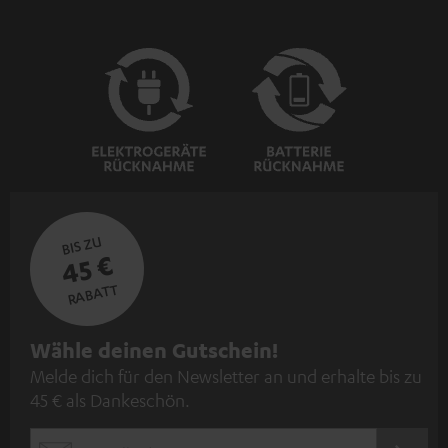
BIS ZU
45 €
RABATT
N
Wähle deinen Gutschein!
Melde dich für den Newsletter an und erhalte bis zu
e
45 € als Dankeschön.
w
s