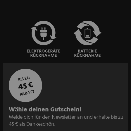
BIS ZU
45 €
RABATT
N
Wähle deinen Gutschein!
Melde dich für den Newsletter an und erhalte bis zu
e
45 € als Dankeschön.
w