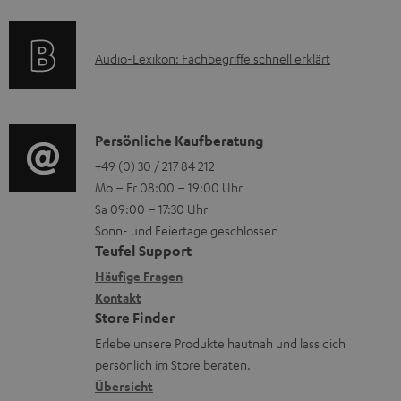
r
e
a
s
u
k
t
A
Audio-Lexikon: Fachbegriffe schnell erklärt
n
t
i
u
t
r
o
d
e
o
n
i
K
Persönliche Kaufberatung
r
g
e
o
o
+49 (0) 30 / 217 84 212
l
e
n
Mo – Fr 08:00 – 19:00 Uhr
-
n
a
r
z
Sa 09:00 – 17:30 Uhr
L
t
d
ä
u
Sonn- und Feiertage geschlossen
e
a
e
t
Teufel Support
r
x
k
n
e
Häufige Fragen
G
i
Kontakt
t
R
a
Store Finder
k
d
ü
r
Erlebe unsere Produkte hautnah und lass dich
o
a
c
a
persönlich im Store beraten.
n
t
k
Übersicht
n