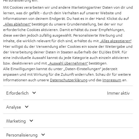
Personalisierung ein.
PRESSE & MARKETING
g
Mit Cookies verarbeiten wir und andere Marketingpartner Daten von dir und
ÖSTERREICH
SMART HOME
lernen, was dir gefällt - durch dein Verhalten auf unserer Website und
GESCHÄFTSKUNDEN
Informationen von deinem Endgerät. Du hast es in der Hand: Klickst du auf
„Alles ablehnen“
bestätigst du unsere Grundeinstellung, bei der wir nur
SCHWEIZ
BLUETOOTH-LAUTSPRECHER
PARTNERPROGRAMM
erforderliche Cookies aktivieren. Damit erhältst du zwar Empfehlungen,
diese werden jedoch zufällig ausgewählt. Personalisierte Werbung und
KOPFHÖRER
Inhalte, die wirklich relevant für dich sind, erhältst du mit
„Alles akzeptieren“
.
NIEDERLANDE
BLOG
Hier willigst du der Verwendung aller Cookies ein sowie der Weitergabe und
der Verarbeitung deiner Daten in Staaten außerhalb der EU/des EWR. Für
BLUETOOTH-KOPFHÖRER
NEWSLETTER
eine individuelle Auswahl kannst du jede Kategorie auch einzeln aktivieren
BELGIEN
bzw. deaktivieren und mit
„Auswahl übernehmen“
bestätigen.
STEREOANLAGEN
Alle Einwilligungen kannst du unter „Daten-Einstellungen“ jederzeit
STORES
anpassen und mit Wirkung für die Zukunft widerrufen. Schau dir für weitere
FRANKREICH
LAUTSPRECHER
Informationen auch unsere
Datenschutzerklärung
und das
Impressum
an.
DEINE VORTEILE BEI TEUFEL
Erforderlich
Immer aktiv
POLEN
ULTIMA-SERIE
TEUFEL STORY
Analyse
IN-EAR-KOPFHÖRER
SPANIEN
UNSER MANAGEMENT
Marketing
FANSHOP
NACHHALTIGKEIT
ITALIEN
NEUHEITEN
Personalisierung
Technische Änderungen, Tippfehler und Irrtum vorbehalten. Das auf unseren
UNSERE WERTE