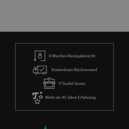
e
n
t
n
a
i
h
e
m
e
8 Wochen Rückgaberecht
Kostenloser Rückversand
9 Teufel Stores
Mehr als 45 Jahre Erfahrung