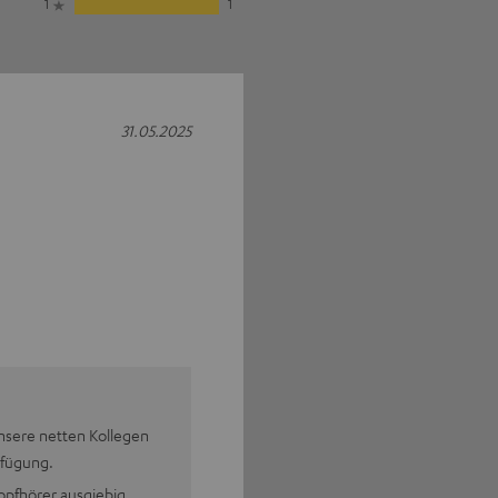
1
1
31.05.2025
nsere netten Kollegen
rfügung.
pfhörer ausgiebig