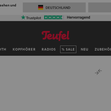
 sehen und
DEUTSCHLAND
OTH
KOPFHÖRER
RADIOS
SALE
NEU
ZUBEHÖ