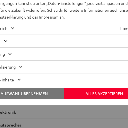
willigungen kannst du unter „Daten-Einstellungen“ jederzeit anpassen und
für die Zukunft widerrufen. Schau dir für weitere Informationen auch uns
utzerklärung
und das
Impressum
an.
rlich
Imme
e
ing
lisierung
S Ohrhörer einzeln links
 Inhalte
bmessungen
AUSWAHL ÜBERNEHMEN
ALLES AKZEPTIEREN
ompatibilität
lektronik
autsprecher