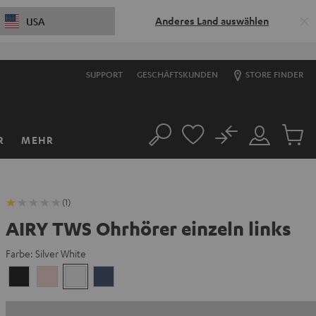
Anderes Land auswählen
USA
SUPPORT
GESCHÄFTSKUNDEN
STORE FINDER
No
R
MEHR
Suche
Mein
Artikel
Konto
im
Warenk
(1)
AIRY TWS Ohrhörer einzeln links
Farbe:
Silver White
Night
Pale
Silver
Steel
Black
Gold
White
Blue