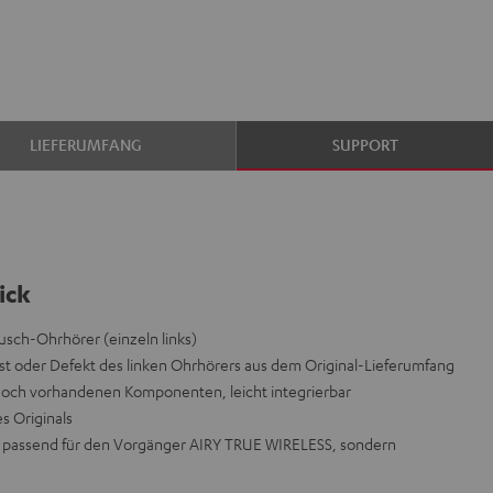
LIEFERUMFANG
SUPPORT
ick
sch-Ohrhörer (einzeln links)
t oder Defekt des linken Ohrhörers aus dem Original-Lieferumfang
 noch vorhandenen Komponenten, leicht integrierbar
es Originals
icht passend für den Vorgänger AIRY TRUE WIRELESS, sondern