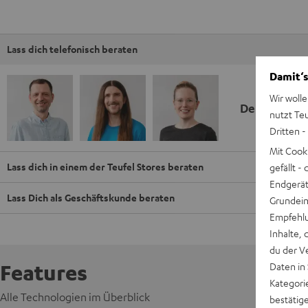
Lass dich telefonisch beraten
Damit‘s
Wir wolle
Deine Kauf
nutzt Te
Dritten -
Mit Cook
Lass dich in einem der Teufel Stores beraten
gefällt 
Endgerät.
Lass Dich als Geschäftskunde beraten
Grundeins
Empfehlu
Inhalte, 
du der V
Features
Daten in
Kategori
Alle Technologien im Überblick
bestätig