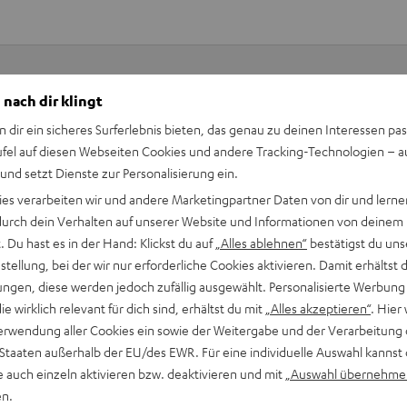
 nach dir klingt
Keinen Store in der Nähe? Kein Problem,
n dir ein sicheres Surferlebnis bieten, das genau zu deinen Interessen pas
beratung
beraten dich auch persönlich am Telefo
ufel auf diesen Webseiten Cookies und andere Tracking-Technologien – 
Hier Termin buchen
 und setzt Dienste zur Personalisierung ein.
ies verarbeiten wir und andere Marketingpartner Daten von dir und lernen
- durch dein Verhalten auf unserer Website und Informationen von deinem
 Du hast es in der Hand: Klickst du auf
„Alles ablehnen“
bestätigst du uns
tellung, bei der wir nur erforderliche Cookies aktivieren. Damit erhältst 
ngen, diese werden jedoch zufällig ausgewählt. Personalisierte Werbung
die wirklich relevant für dich sind, erhältst du mit
„Alles akzeptieren“
. Hier 
erwendung aller Cookies ein sowie der Weitergabe und der Verarbeitung 
 Staaten außerhalb der EU/des EWR. Für eine individuelle Auswahl kannst 
e auch einzeln aktivieren bzw. deaktivieren und mit
„Auswahl übernehme
en.