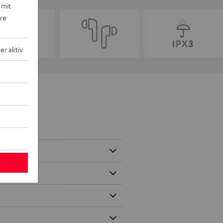
 mit
ere
r aktiv