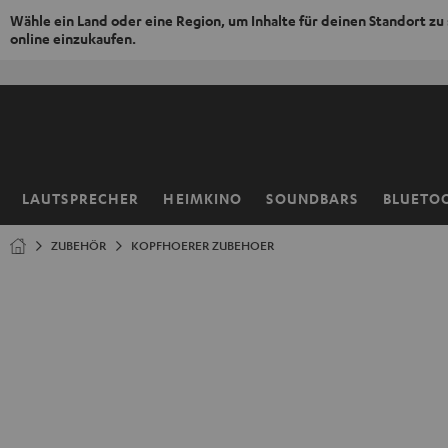
Wähle ein Land oder eine Region, um Inhalte für deinen Standort zu
online einzukaufen.
ZUM
NHALT
RINGEN
LAUTSPRECHER
HEIMKINO
SOUNDBARS
BLUETO
Startseite
ZUBEHÖR
KOPFHOERER ZUBEHOER