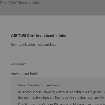
(1 von 5 bei 1 Bewertungen)
AIR TWS Ohrhörer einzeln links
Konnte mit alten nicht verbinden.
Oezdemir S.
Antwort von Teufel:
Vielen Dank für Ihr Feedback!
Bei technischen Schwierigkeiten stehen Ihnen auch gerne u
des technischen Support Teams als Ansprechpartner zur Ve
Durch unser 8-wöchiges Rückgaberecht kann man unsere Ko