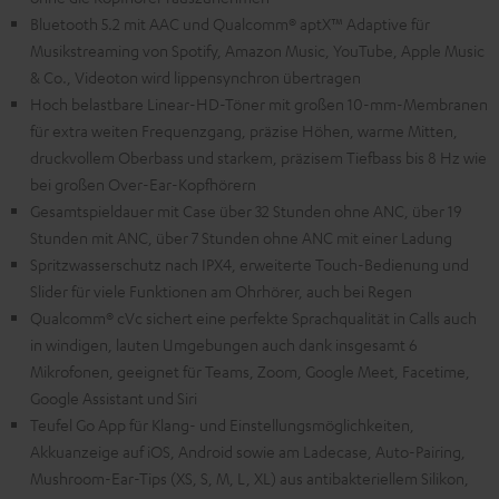
Bluetooth 5.2 mit AAC und Qualcomm® aptX™ Adaptive für
Musikstreaming von Spotify, Amazon Music, YouTube, Apple Music
& Co., Videoton wird lippensynchron übertragen
Hoch belastbare Linear-HD-Töner mit großen 10-mm-Membranen
für extra weiten Frequenzgang, präzise Höhen, warme Mitten,
druckvollem Oberbass und starkem, präzisem Tiefbass bis 8 Hz wie
bei großen Over-Ear-Kopfhörern
Gesamtspieldauer mit Case über 32 Stunden ohne ANC, über 19
Stunden mit ANC, über 7 Stunden ohne ANC mit einer Ladung
Spritzwasserschutz nach IPX4, erweiterte Touch-Bedienung und
Slider für viele Funktionen am Ohrhörer, auch bei Regen
Qualcomm® cVc sichert eine perfekte Sprachqualität in Calls auch
in windigen, lauten Umgebungen auch dank insgesamt 6
Mikrofonen, geeignet für Teams, Zoom, Google Meet, Facetime,
Google Assistant und Siri
Teufel Go App für Klang- und Einstellungsmöglichkeiten,
Akkuanzeige auf iOS, Android sowie am Ladecase, Auto-Pairing,
Mushroom-Ear-Tips (XS, S, M, L, XL) aus antibakteriellem Silikon,