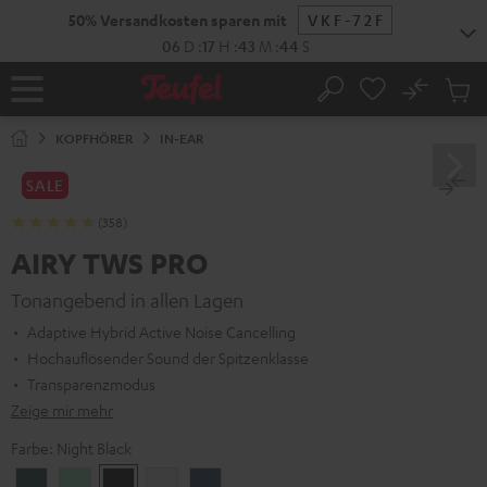
ZUM
NHALT
RINGEN
No
Abs
Startseite
Suche
Artike
im
KOPFHÖRER
IN-EAR
Waren
SALE
(358)
AIRY TWS PRO
Tonangebend in allen Lagen
Adaptive Hybrid Active Noise Cancelling
Hochauflösender Sound der Spitzenklasse
Transparenzmodus
Zeige mir mehr
Farbe:
Night Black
Cosmic
Misty
Night
Silver
Steel