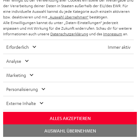
Hier willigst du der Verwendung aller Cookies ein sowie der Weitergabe und
AIRY TWS PRO Ersatz-
AIRY TWS PRO Ersatz-
Ers
der Verarbeitung deiner Daten in Staaten außerhalb der EU/des EWR. Für
und/oder Austausch-
und/oder Austausch-
Lad
eine individuelle Auswahl kannst du jede Kategorie auch einzeln aktivieren
Ohrhörer (einzeln rechts)
Ohrhörer (einzeln links)
nic
69,
€
69,
€
69
bzw. deaktivieren und mit
„Auswahl übernehmen“
bestätigen.
99
99
AIR
Alle Einwilligungen kannst du unter „Daten-Einstellungen“ jederzeit
TWS
anpassen und mit Wirkung für die Zukunft widerrufen. Schau dir für weitere
Informationen auch unsere
Datenschutzerklärung
und das
Impressum
an.
Erforderlich
Immer aktiv
Analyse
Lieferumfang
Marketing
AIRY TWS PRO
Personalisierung
1 × AIRY TWS PRO Ohrhörer einzeln rechts – Night Black
1 × AIRY TWS PRO Ohrhörer einzeln links – Night Black
Externe Inhalte
1 × AIRY TWS PRO Ladecase – Night Black
ALLES AKZEPTIEREN
1 × USB-C Ladekabel für AIRY TWS PRO
Chat
AUSWAHL ÜBERNEHMEN
1 × AIRY TWS PRO Ear-Tips (XS, S, M, L, XL) – Night Black
starten