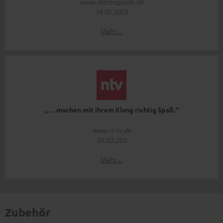
www.stereoguide.de
14.01.2025
Mehr...
„… machen mit ihrem Klang richtig Spaß.“
www.n-tv.de
01.02.205
Mehr...
Zubehör