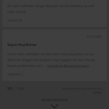
Bin sehr zufrieden, lange Akkuzeit, leichte Bedienung und
toller Sound.
Susann W.
16.07.2026
Super Kopfhörer
Ich bin sehr zufrieden mit der tollen Soundqualität und vor
allem der langen Akkulaufzeit! Das koppeln mit dem Handy
klappt problemlos und s
Komplette Bewertung lesen
Valentin C.
*
10
/ 358
automatisiert übersetzt durch
DeepL
MEHR ANZEIGEN