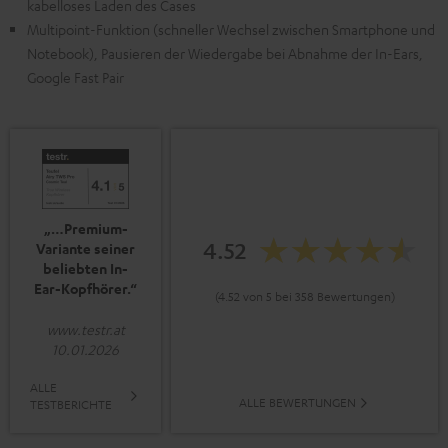
kabelloses Laden des Cases
Multipoint-Funktion (schneller Wechsel zwischen Smartphone und
Notebook), Pausieren der Wiedergabe bei Abnahme der In-Ears,
Google Fast Pair
„…Premium-
4.52
Variante seiner
beliebten In-
Ear-Kopfhörer.“
(4.52 von 5 bei 358 Bewertungen)
www.testr.at
10.01.2026
ALLE
ALLE BEWERTUNGEN
TESTBERICHTE