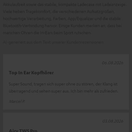
Akkulaufzeit sowie das stabile, kompakte Ladecase mit Ladeanzeige.
Viele heben Tragekomfort, die verschiedenen Aufsatzgrößen,
hochwertige Verarbeitung, Farben, App/Equalizer und die stabile
Bluetooth‑Verbindung hervor. Einige Kunden merken an, dass bei
manchen Ohren die In‑Ears beim Sport rutschen.
AI-generiert aus dem Text unserer Kundenrezensionen
06.08.2026
Top In Ear Kopfhörer
Super Sound, tragen sich super ohne zu stören, der Klang ist
überragend und sehen super aus. Ich bin mehr als zufrieden.
Marcel P.
03.08.2026
Airy TWS Pro