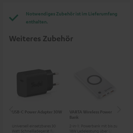
Notwendiges Zubehör ist im Lieferumfang
enthalten.
Weiteres Zubehör
USB-C Power Adapter 30W
VARTA Wireless Power
Fe
Bank
Ext
Universell einsetzbares 30
2-in-1: Powerbank mit bis zu
Erm
Watt Schnellladegerät für
18W Ladeleistung über USB
Aus