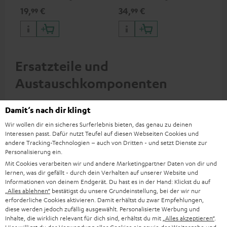
Kopfhörer & Portables sowie
Typ C & Wireless Charger mit
mit
19,
€
34,
€
74
99
99
Apple iPhones, Android
bis zu 10W Ladestrom
HDM
Smartphones, Tablets und
Fir
Geräte mit USB-C-Anschluss
Inp
Ersatzteile und
Austauschkomponenten
Damit‘s nach dir klingt
Wir wollen dir ein sicheres Surferlebnis bieten, das genau zu deinen
Interessen passt. Dafür nutzt Teufel auf diesen Webseiten Cookies und
andere Tracking-Technologien – auch von Dritten - und setzt Dienste zur
Personalisierung ein.
Mit Cookies verarbeiten wir und andere Marketingpartner Daten von dir und
lernen, was dir gefällt - durch dein Verhalten auf unserer Website und
Informationen von deinem Endgerät. Du hast es in der Hand: Klickst du auf
„Alles ablehnen“
bestätigst du unsere Grundeinstellung, bei der wir nur
erforderliche Cookies aktivieren. Damit erhältst du zwar Empfehlungen,
AIRY TWS PRO Ohrhörer
AIRY TWS PRO Ohrhörer
AI
diese werden jedoch zufällig ausgewählt. Personalisierte Werbung und
einzeln rechts
einzeln links
Inhalte, die wirklich relevant für dich sind, erhältst du mit
„Alles akzeptieren“
.