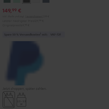
Teal
Green
Black
White
Blue
149,
€
99
Inkl. MwSt
und zzgl.
Versandkosten
2,99 €
Letzter niedrigster Preis
129,
99
€
Originalpreis
169,
99
€
1
Spare 50 % Versandkosten
mit:
VKF-72F
Jetzt shoppen, später zahlen.