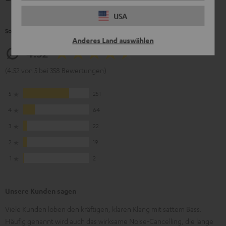
USA
So bewerten Kunden dieses Produkt
Anderes Land auswählen
4.52
(4.52 von 5 bei 358 Bewertungen)
5
251
4
64
3
22
2
19
1
2
Unsere Kunden sagen
Viele Kunden loben den kräftigen, klaren Klang mit sattem Bass.
Häufig genannt wird auch das wirksame Noise‑Cancelling, die lange