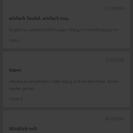
21.07.2026
einfach Teufel. einfach top.
Es gibt nur positive Erfahrungen. Klang +++ Handhabung +++
Lars C.
21.07.2026
Super
Absolut zu empfehlen. Toller Klang und ein faier Preis. Immer
wieder gerne!
Frank S.
16.07.2026
Wirklich toll