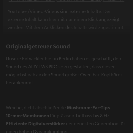
YouTube-/Vimeo-Videos sind externe Inhalte. Der
externe Inhalt kann hier mit nur einem Klick angezeigt
werden. Mit dem Anklicken des Inhalts wird zugestimmt,
dass externe Inhalte angezeigt werden. Dabei können
personenbezogene Daten an Drittplattformen
Originalgetreuer Sound
übermittelt werden.
Weitere Informationen sind in der
Unsere Entwickler hier in Berlin haben es geschafft, den
Datenschutzerklärung unter I zu finden
.
Sound des AIRY TWS PRO so zu gestalten, dass dieser
möglichst nah an den Sound großer Over-Ear-Kopfhörer
herankommt.
Weiche, dicht abschließende
Mushroom-Ear-Tips
10-mm-Membranen
für präzisen Tiefbass bis 8 Hz
Effiziente Digitalverstärker
der neuesten Generation für
einen hohen Dynamikumfang