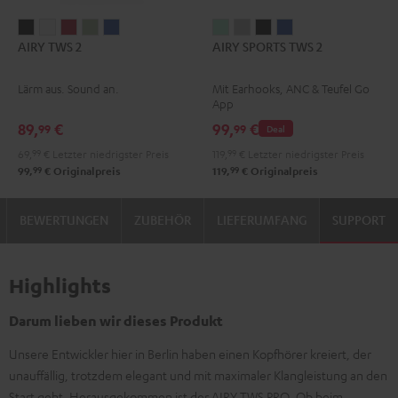
AIRY
AIRY
AIRY
AIRY
AIRY
AIRY
AIRY
AIRY
AIRY
AIRY TWS 2
AIRY SPORTS TWS 2
TWS
TWS
TWS
TWS
TWS
SPORTS
SPORTS
SPORTS
SPORTS
2
2
2
2
2
TWS
TWS
TWS
TWS
Lärm aus. Sound an.
Mit Earhooks, ANC & Teufel Go
Night
Pure
Ruby
Sage
Space
2
2
2
2
App
Black
White
Red
Green
Blue
Misty
Moon
Night
Space
89,
€
99,
€
99
99
Deal
Green
Gray
Black
Blue
69,
99
€
Letzter niedrigster Preis
119,
99
€
Letzter niedrigster Preis
99
99
99,
€
Originalpreis
119,
€
Originalpreis
BEWERTUNGEN
ZUBEHÖR
LIEFERUMFANG
SUPPORT
Highlights
Darum lieben wir dieses Produkt
Unsere Entwickler hier in Berlin haben einen Kopfhörer kreiert, der
unauffällig, trotzdem elegant und mit maximaler Klangleistung an den
Start geht. Herausgekommen ist der AIRY TWS PRO. Ob beim