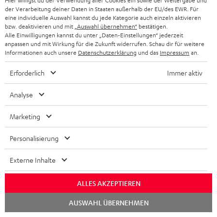
Hier willigst du der Verwendung aller Cookies ein sowie der Weitergabe und
TWS
der Verarbeitung deiner Daten in Staaten außerhalb der EU/des EWR. Für
eine individuelle Auswahl kannst du jede Kategorie auch einzeln aktivieren
bzw. deaktivieren und mit
„Auswahl übernehmen“
bestätigen.
Alle Einwilligungen kannst du unter „Daten-Einstellungen“ jederzeit
anpassen und mit Wirkung für die Zukunft widerrufen. Schau dir für weitere
Informationen auch unsere
Datenschutzerklärung
und das
Impressum
an.
Lieferumfang
Erforderlich
Immer aktiv
AIRY TWS PRO
Analyse
1 × AIRY TWS PRO Ohrhörer einzeln rechts – Silver White
Marketing
1 × AIRY TWS PRO Ohrhörer einzeln links – Silver White
Personalisierung
1 × AIRY TWS PRO Ladecase – Silver White
1 × USB-C Ladekabel für AIRY TWS PRO
Externe Inhalte
1 × AIRY TWS PRO Ear-Tips (XS, S, M, L, XL) – Moon Gray
ALLES AKZEPTIEREN
Chat
AUSWAHL ÜBERNEHMEN
starten