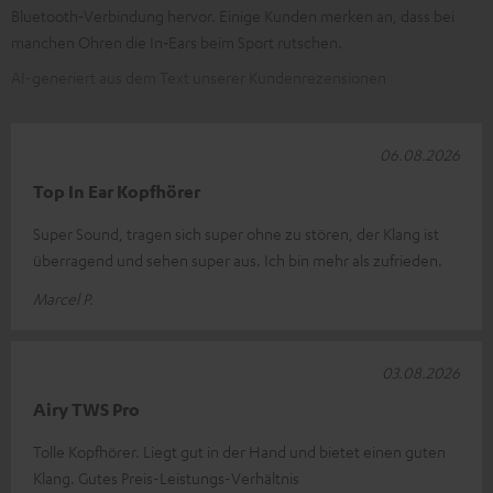
Bluetooth‑Verbindung hervor. Einige Kunden merken an, dass bei
manchen Ohren die In‑Ears beim Sport rutschen.
AI-generiert aus dem Text unserer Kundenrezensionen
06.08.2026
Top In Ear Kopfhörer
Super Sound, tragen sich super ohne zu stören, der Klang ist
überragend und sehen super aus. Ich bin mehr als zufrieden.
Marcel P.
03.08.2026
Airy TWS Pro
Tolle Kopfhörer. Liegt gut in der Hand und bietet einen guten
Klang. Gutes Preis-Leistungs-Verhältnis