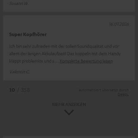
Susann W.
16.07.2026
Super Kopfhörer
Ich bin sehr zufrieden mit der tollen Soundqualität und vor
allem der langen Akkulaufzeit! Das koppeln mit dem Handy
klappt problemlos und s
Komplette Bewertung lesen
Valentin C.
*
10
/ 358
automatisiert übersetzt durch
DeepL
MEHR ANZEIGEN