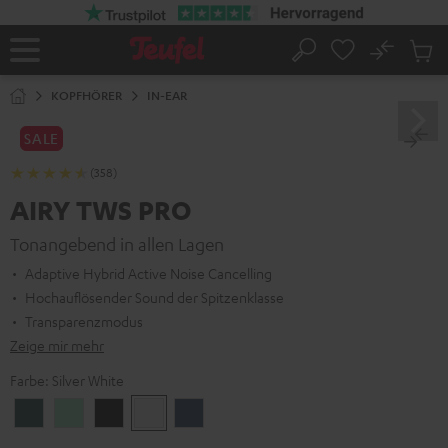
ZUM
NHALT
RINGEN
No
Abs
Startseite
Suche
Artike
im
KOPFHÖRER
IN-EAR
Waren
SALE
(358)
AIRY TWS PRO
Tonangebend in allen Lagen
Adaptive Hybrid Active Noise Cancelling
Hochauflösender Sound der Spitzenklasse
Transparenzmodus
Zeige mir mehr
Farbe:
Silver White
Cosmic
Misty
Night
Silver
Steel
Teal
Green
Black
White
Blue