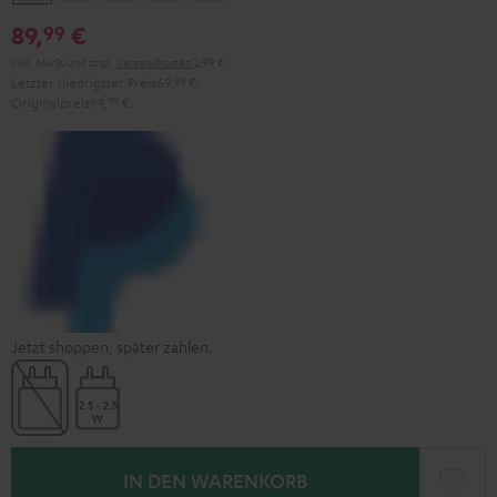
Black
White
Red
Green
Blue
89,
€
99
Inkl. MwSt
und zzgl.
Versandkosten
2,99 €
Letzter niedrigster Preis
69,
99
€
Originalpreis
99,
99
€
Jetzt shoppen, später zahlen.
IN DEN WARENKORB