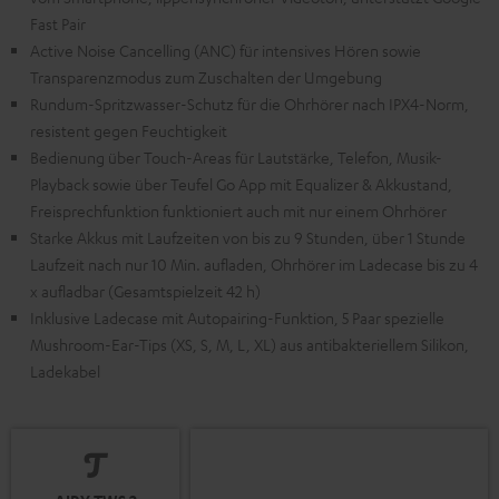
Fast Pair
Active Noise Cancelling (ANC) für intensives Hören sowie
Transparenzmodus zum Zuschalten der Umgebung
Rundum-Spritzwasser-Schutz für die Ohrhörer nach IPX4-Norm,
resistent gegen Feuchtigkeit
Bedienung über Touch-Areas für Lautstärke, Telefon, Musik-
Playback sowie über Teufel Go App mit Equalizer & Akkustand,
Freisprechfunktion funktioniert auch mit nur einem Ohrhörer
Starke Akkus mit Laufzeiten von bis zu 9 Stunden, über 1 Stunde
Laufzeit nach nur 10 Min. aufladen, Ohrhörer im Ladecase bis zu 4
x aufladbar (Gesamtspielzeit 42 h)
Inklusive Ladecase mit Autopairing-Funktion, 5 Paar spezielle
Mushroom-Ear-Tips (XS, S, M, L, XL) aus antibakteriellem Silikon,
Ladekabel