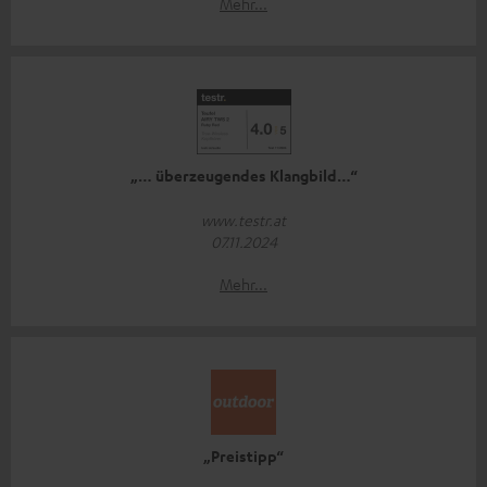
Mehr...
„… überzeugendes Klangbild…“
www.testr.at
07.11.2024
Mehr...
„Preistipp“