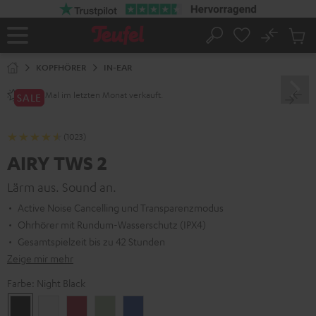
ZUM
NHALT
RINGEN
No
Abs
Startseite
Suche
Artike
im
KOPFHÖRER
IN-EAR
Waren
Mal im letzten Monat verkauft.
2800+
SALE
(1023)
AIRY TWS 2
Lärm aus. Sound an.
Active Noise Cancelling und Transparenzmodus
Ohrhörer mit Rundum-Wasserschutz (IPX4)
Gesamtspielzeit bis zu 42 Stunden
Zeige mir mehr
Farbe:
Night Black
Night
Pure
Ruby
Sage
Space