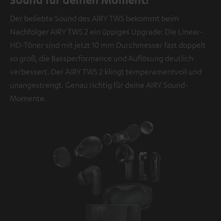
übermittelt werden.
Weitere Informationen sind in der
Der beliebte Sound des AIRY TWS bekommt beim
Datenschutzerklärung unter I zu finden
.
Nachfolger AIRY TWS 2 ein üppiges Upgrade: Die Linear-
HD-Töner sind mit jetzt 10 mm Durchmesser fast doppelt
so groß, die Bassperformance und Auflösung deutlich
verbessert. Der AIRY TWS 2 klingt temperamentvoll und
unangestrengt. Genau richtig für deine AIRY Sound-
Momente.