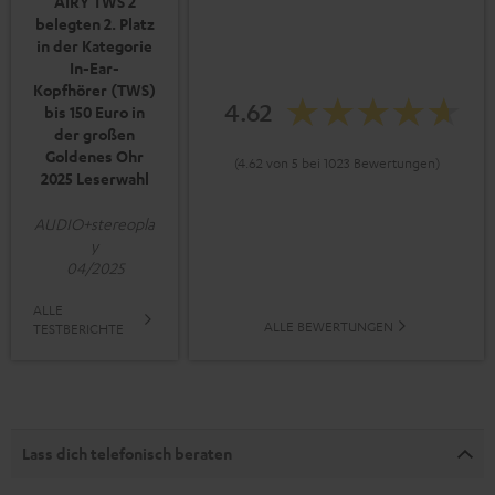
AIRY TWS 2
belegten 2. Platz
in der Kategorie
In-Ear-
Kopfhörer (TWS)
4.62
bis 150 Euro in
der großen
Goldenes Ohr
(4.62 von 5 bei 1023 Bewertungen)
2025 Leserwahl
AUDIO+stereopla
y
04/2025
ALLE
ALLE BEWERTUNGEN
TESTBERICHTE
Lass dich telefonisch beraten