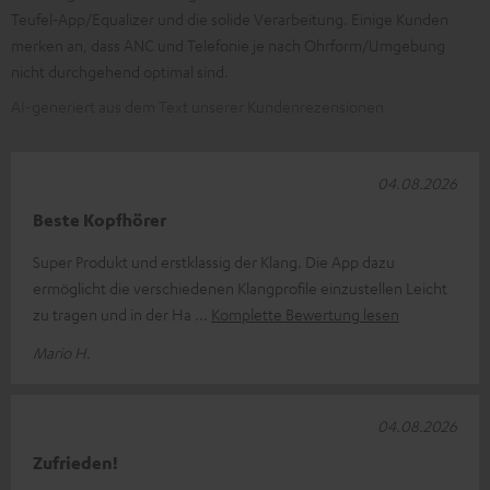
Teufel‑App/Equalizer und die solide Verarbeitung. Einige Kunden
merken an, dass ANC und Telefonie je nach Ohrform/Umgebung
nicht durchgehend optimal sind.
AI-generiert aus dem Text unserer Kundenrezensionen
04.08.2026
Beste Kopfhörer
Super Produkt und erstklassig der Klang. Die App dazu
ermöglicht die verschiedenen Klangprofile einzustellen Leicht
zu tragen und in der Ha
Komplette Bewertung lesen
Mario H.
04.08.2026
Zufrieden!