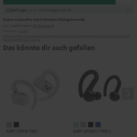
, in 3 – 5 Werktagen bei dir
Auf Lager
Sicher einkaufen mit 8 Wochen Rückgaberecht
inkl. kostenlosem
Rückversand
Hersteller:
Teufel
Sicherheitshinweise
Ersatzteile
Reparaturen
Software-Updates
Gesetzliche Gewährleistung
Elektrogeräte Rücknahme
Das könnte dir auch gefallen
AIRY
AIRY
AIRY
AIRY
AIRY
AIRY
AIRY OPEN TWS
AIRY SPORTS TWS 2
OPEN
OPEN
SPORTS
SPORTS
SPORTS
SPORTS