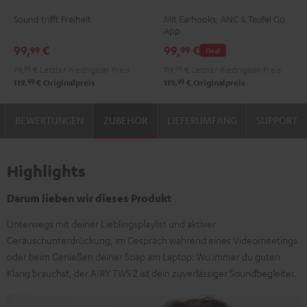
TWS
TWS
TWS
TWS
TWS
TWS
Sound trifft Freiheit
Mit Earhooks, ANC & Teufel Go
Moon
Night
2
2
2
2
App
Gray
Black
Misty
Moon
Night
Space
99,
€
99,
€
99
99
Deal
Green
Gray
Black
Blue
79,
99
€
Letzter niedrigster Preis
119,
99
€
Letzter niedrigster Preis
99
99
119,
€
Originalpreis
119,
€
Originalpreis
BEWERTUNGEN
ZUBEHÖR
LIEFERUMFANG
SUPPORT
Highlights
Darum lieben wir dieses Produkt
Unterwegs mit deiner Lieblingsplaylist und aktiver
Geräuschunterdrückung, im Gespräch während eines Videomeetings
oder beim Genießen deiner Soap am Laptop: Wo immer du guten
Klang brauchst, der AIRY TWS 2 ist dein zuverlässiger Soundbegleiter.