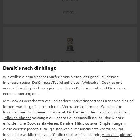
Mehr...
„… die mit einem hervorragenden
Preis-/Leistungsverhältnis und tollem Klangerlebnis…“
Damit‘s nach dir klingt
Wir wollen dir ein sicheres Surferlebnis bieten, das genau zu deinen
www.gamezgeneration.de
Interessen passt. Dafür nutzt Teufel auf diesen Webseiten Cookies und
30.04.2024
andere Tracking-Technologien – auch von Dritten - und setzt Dienste zur
Personalisierung ein.
Mehr...
Mit Cookies verarbeiten wir und andere Marketingpartner Daten von dir und
lernen, was dir gefällt - durch dein Verhalten auf unserer Website und
Informationen von deinem Endgerät. Du hast es in der Hand: Klickst du auf
„Alles ablehnen“
bestätigst du unsere Grundeinstellung, bei der wir nur
erforderliche Cookies aktivieren. Damit erhältst du zwar Empfehlungen,
diese werden jedoch zufällig ausgewählt. Personalisierte Werbung und
Inhalte, die wirklich relevant für dich sind, erhältst du mit
„Alles akzeptieren“
.