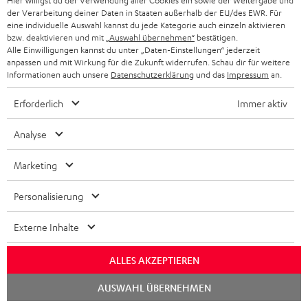
Hier willigst du der Verwendung aller Cookies ein sowie der Weitergabe und
der Verarbeitung deiner Daten in Staaten außerhalb der EU/des EWR. Für
„Der Sound hat uns sofort überzeugt…“
eine individuelle Auswahl kannst du jede Kategorie auch einzeln aktivieren
bzw. deaktivieren und mit
„Auswahl übernehmen“
bestätigen.
www.play-experience.com
Alle Einwilligungen kannst du unter „Daten-Einstellungen“ jederzeit
19.04.2024
anpassen und mit Wirkung für die Zukunft widerrufen. Schau dir für weitere
Informationen auch unsere
Datenschutzerklärung
und das
Impressum
an.
Mehr...
Erforderlich
Immer aktiv
Analyse
Marketing
„Ordentliche In-Ears zum vernünftigen Preis!“
Personalisierung
www.gamezoom.net
Externe Inhalte
11.04.2024
ALLES AKZEPTIEREN
Mehr...
Chat
AUSWAHL ÜBERNEHMEN
starten