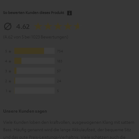
So bewerten Kunden dieses Produkt
4.62
(4.62 von 5 bei 1023 Bewertungen)
5
754
4
183
3
57
2
24
1
5
Unsere Kunden sagen
Viele Kunden loben den kraftvollen, ausgewogenen Klang mit sattem
Bass. Häufig genannt wird die lange Akkulaufzeit, der bequeme Sitz
und das gute Preis‑Leistungs‑Verhältnis. Viele schätzen auch die