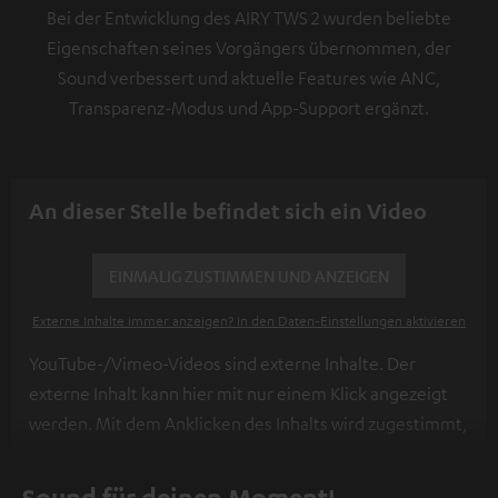
Bei der Entwicklung des AIRY TWS 2 wurden beliebte
Eigenschaften seines Vorgängers übernommen, der
Sound verbessert und aktuelle Features wie ANC,
Transparenz-Modus und App-Support ergänzt.
An dieser Stelle befindet sich ein Video
EINMALIG ZUSTIMMEN UND ANZEIGEN
Externe Inhalte immer anzeigen? In den Daten‑Einstellungen aktivieren
YouTube-/Vimeo-Videos sind externe Inhalte. Der
externe Inhalt kann hier mit nur einem Klick angezeigt
werden. Mit dem Anklicken des Inhalts wird zugestimmt,
dass externe Inhalte angezeigt werden. Dabei können
personenbezogene Daten an Drittplattformen
Sound für deinen Moment!