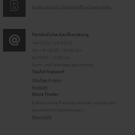
t
e
A
Audio-Lexikon: Fachbegriffe schnell erklärt
t
i
n
u
r
o
z
d
o
n
u
i
K
Persönliche Kaufberatung
g
e
m
o
o
+49 (0) 30 / 217 84 212
e
n
V
Mo – Fr 08:00 – 19:00 Uhr
-
n
r
z
e
Sa 09:00 – 17:30 Uhr
L
t
ä
u
r
Sonn- und Feiertage geschlossen
e
a
t
Teufel Support
r
s
x
k
e
Häufige Fragen
G
a
i
Kontakt
t
R
a
n
Store Finder
k
d
ü
r
d
Erlebe unsere Produkte hautnah und lass dich
o
a
c
a
persönlich im Store beraten.
n
t
k
Übersicht
n
e
n
t
n