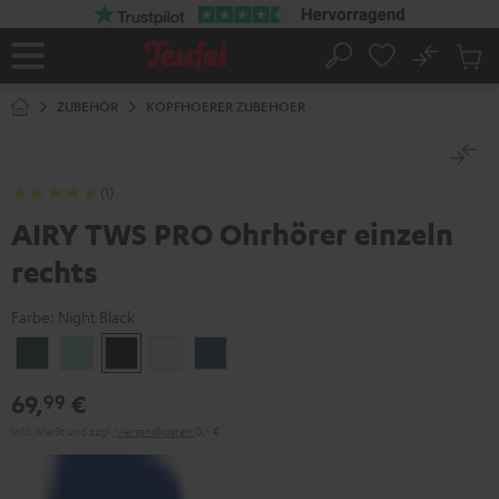
ZUM
NHALT
RINGEN
No
Abs
Startseite
Suche
Artike
im
ZUBEHÖR
KOPFHOERER ZUBEHOER
Waren
(1)
AIRY TWS PRO Ohrhörer einzeln
rechts
Farbe:
Night Black
Cosmic
Misty
Night
Silver
Steel
Teal
Green
Black
White
Blue
69,
€
99
Inkl. MwSt
und zzgl.
Versandkosten
0,‐ €