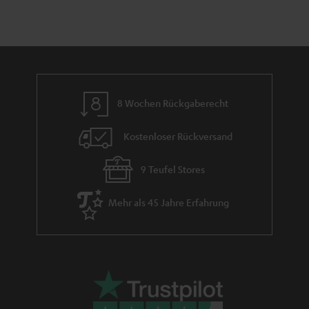
a
i
h
e
m
e
8 Wochen Rückgaberecht
Kostenloser Rückversand
9 Teufel Stores
Mehr als 45 Jahre Erfahrung