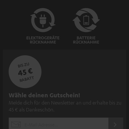
BIS ZU
45 €
RABATT
N
Wähle deinen Gutschein!
Melde dich für den Newsletter an und erhalte bis zu
e
45 € als Dankeschön.
w
s
JETZT
EMAIL