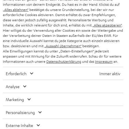
GESCHÄFTSKUNDEN
Informationen von deinem Endgerät. Du hast es in der Hand: Klickst du auf
„Alles ablehnen“
bestätigst du unsere Grundeinstellung, bei der wir nur
SCHWEIZ
BLUETOOTH-LAUTSPRECHER
PARTNERPROGRAMM
erforderliche Cookies aktivieren. Damit erhältst du zwar Empfehlungen,
diese werden jedoch zufällig ausgewählt. Personalisierte Werbung und
KOPFHÖRER
Inhalte, die wirklich relevant für dich sind, erhältst du mit
„Alles akzeptieren“
.
NIEDERLANDE
BLOG
Hier willigst du der Verwendung aller Cookies ein sowie der Weitergabe und
der Verarbeitung deiner Daten in Staaten außerhalb der EU/des EWR. Für
BLUETOOTH-KOPFHÖRER
NEWSLETTER
eine individuelle Auswahl kannst du jede Kategorie auch einzeln aktivieren
BELGIEN
bzw. deaktivieren und mit
„Auswahl übernehmen“
bestätigen.
STEREOANLAGEN
Alle Einwilligungen kannst du unter „Daten-Einstellungen“ jederzeit
STORES
anpassen und mit Wirkung für die Zukunft widerrufen. Schau dir für weitere
FRANKREICH
LAUTSPRECHER
Informationen auch unsere
Datenschutzerklärung
und das
Impressum
an.
DEINE VORTEILE BEI TEUFEL
Erforderlich
Immer aktiv
POLEN
ULTIMA-SERIE
TEUFEL STORY
Analyse
IN-EAR-KOPFHÖRER
SPANIEN
UNSER MANAGEMENT
Marketing
FANSHOP
NACHHALTIGKEIT
ITALIEN
NEUHEITEN
Personalisierung
Technische Änderungen, Tippfehler und Irrtum vorbehalten. Das auf unseren
UNSERE WERTE
Fotos abgebildete Zubehör ist nicht im Lieferumfang enthalten. Etwaige
USA
Entsorgungsgebühren für Batterien sind im Preis inbegriffen.
Externe Inhalte
BILDUNGSRABATT