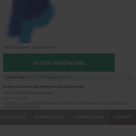
Jetzt shoppen, später zahlen.
IN DEN WARENKORB
, in 2 – 4 Werktagen bei dir
Auf Lager
Sicher einkaufen mit 8 Wochen Rückgaberecht
inkl. kostenlosem
Rückversand
Hersteller:
Teufel
Sicherheitshinweise
Ersatzteile
Reparaturen
Software-Updates
Gesetzliche Gewährleistung
Elektrogeräte Rücknahme
ISCHE DATEN
BEWERTUNGEN
LIEFERUMFANG
SUPPORT