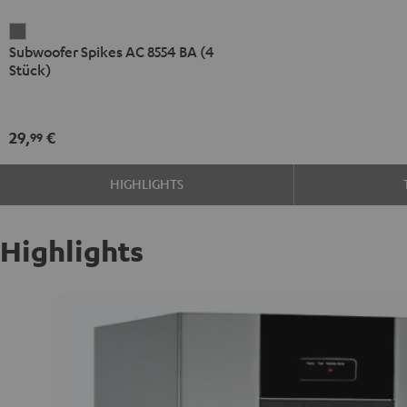
Subwoofer
Subwoofer Spikes AC 8554 BA (4
Spikes
Stück)
AC
8554
BA
29,
€
99
(4
Stück)
HIGHLIGHTS
Titan
Highlights