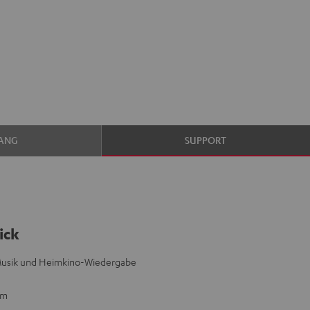
ANG
SUPPORT
ick
 Musik und Heimkino-Wiedergabe
mm