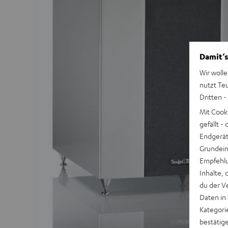
Damit‘s
Wir wolle
nutzt Te
Dritten -
Mit Cook
gefällt 
Endgerät.
Grundeins
Empfehlu
Inhalte, 
du der V
Daten in
Kategori
bestätig