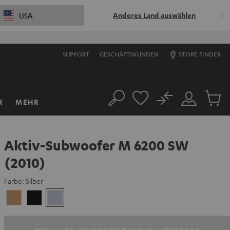
Anderes Land auswählen
USA
SUPPORT
GESCHÄFTSKUNDEN
STORE FINDER
No
R
MEHR
Suche
Mein
Artikel
Konto
im
Warenk
Aktiv-Subwoofer M 6200 SW
(2010)
Farbe:
Silber
Ahorn
Schwarz
Silber