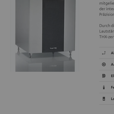
mitgelie
der int
Präzisio
Durch di
Lautstä
THX-zert
A
A
E
F
L