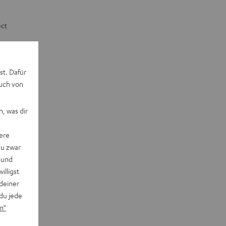
ect
st. Dafür
auch von
, was dir
ere
du zwar
 und
willigst
deiner
du jede
n“