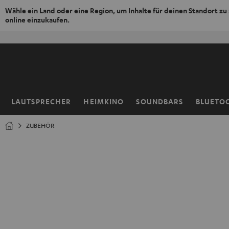
Wähle ein Land oder eine Region, um Inhalte für deinen Standort zu
online einzukaufen.
ZUM
NHALT
RINGEN
LAUTSPRECHER
HEIMKINO
SOUNDBARS
BLUETO
Startseite
ZUBEHÖR