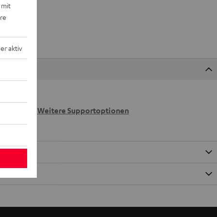
 mit
ere
r aktiv
 wir
n.
Weitere Supportoptionen