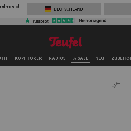
 sehen und
DEUTSCHLAND
OTH
KOPFHÖRER
RADIOS
SALE
NEU
ZUBEHÖ