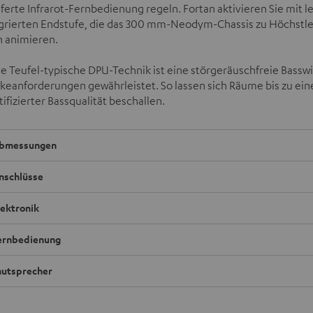
ferte Infrarot-Fernbedienung regeln. Fortan aktivieren Sie mit 
egrierten Endstufe, die das 300 mm-Neodym-Chassis zu Höchstle
n animieren.
e Teufel-typische DPU-Technik ist eine störgeräuschfreie Bassw
rkeanforderungen gewährleistet. So lassen sich Räume bis zu ei
ifizierter Bassqualität beschallen.
bmessungen
nschlüsse
lektronik
ernbedienung
autsprecher