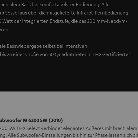
achialem Bass bei komfortabelster Bedienung. Alle
om Sessel aus über die mitgelieferte Infrarot-Fernbedienung
700 Watt der integrierten Endstufe, die das 300 mm-Neodym-
eren.
eie Basswiedergabe selbst bei intensiven
is zu einer Größe von 50 Quadratmeter in THX-zertifizierter
ubwoofer M 6200 SW (2010)
200 SW THX Select verbindet elegantes Äußeres mit brachialem 
g. Alle Subwoofer-Einstellungen bis hin zur Phase lassen sich di