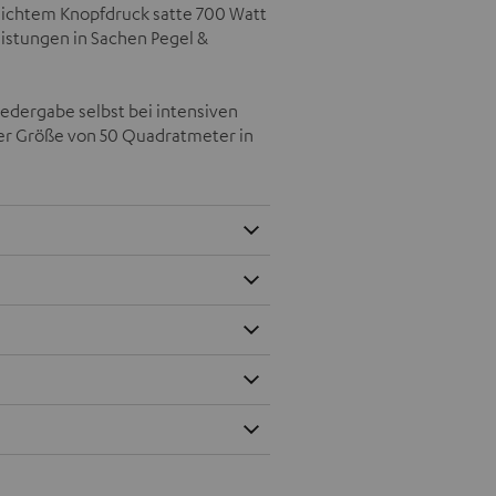
leichtem Knopfdruck satte 700 Watt
istungen in Sachen Pegel &
iedergabe selbst bei intensiven
ner Größe von 50 Quadratmeter in