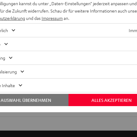
willigungen kannst du unter „Daten-Einstellungen“ jederzeit anpassen und
für die Zukunft widerrufen. Schau dir für weitere Informationen auch uns
utzerklärung
und das
Impressum
an.
rlich
Imme
e
ing
Keinen Store in der Nähe? Kein Problem,
beratung
beraten dich auch persönlich am Telefo
lisierung
Hier Termin buchen
 Inhalte
AUSWAHL ÜBERNEHMEN
ALLES AKZEPTIEREN