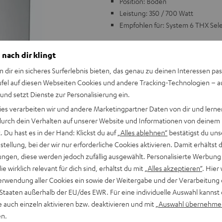
Position: Boden
Leistung: 350 / 700 Watt
Empfohlen für: System 6 THX Sel
 nach dir klingt
n dir ein sicheres Surferlebnis bieten, das genau zu deinen Interessen pas
ufel auf diesen Webseiten Cookies und andere Tracking-Technologien – 
 und setzt Dienste zur Personalisierung ein.
ies verarbeiten wir und andere Marketingpartner Daten von dir und lernen
- durch dein Verhalten auf unserer Website und Informationen von deinem
 Du hast es in der Hand: Klickst du auf
„Alles ablehnen“
bestätigst du uns
tellung, bei der wir nur erforderliche Cookies aktivieren. Damit erhältst 
ngen, diese werden jedoch zufällig ausgewählt. Personalisierte Werbung
die wirklich relevant für dich sind, erhältst du mit
„Alles akzeptieren“
. Hier 
erwendung aller Cookies ein sowie der Weitergabe und der Verarbeitung 
 Staaten außerhalb der EU/des EWR. Für eine individuelle Auswahl kannst 
e auch einzeln aktivieren bzw. deaktivieren und mit
„Auswahl übernehme
en.