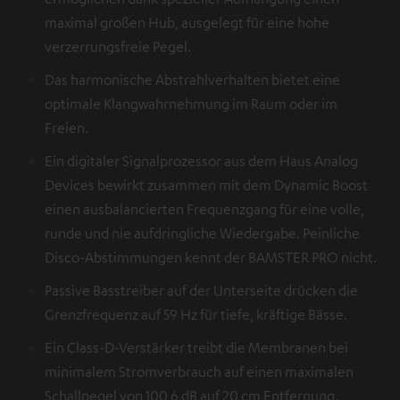
maximal großen Hub, ausgelegt für eine hohe
verzerrungsfreie Pegel.
Das harmonische Abstrahlverhalten bietet eine
optimale Klangwahrnehmung im Raum oder im
Freien.
Ein digitaler Signalprozessor aus dem Haus Analog
Devices bewirkt zusammen mit dem Dynamic Boost
einen ausbalancierten Frequenzgang für eine volle,
runde und nie aufdringliche Wiedergabe. Peinliche
Disco-Abstimmungen kennt der BAMSTER PRO nicht.
Passive Basstreiber auf der Unterseite drücken die
Grenzfrequenz auf 59 Hz für tiefe, kräftige Bässe.
Ein Class-D-Verstärker treibt die Membranen bei
minimalem Stromverbrauch auf einen maximalen
Schallpegel von 100,6 dB auf 20 cm Entfernung.