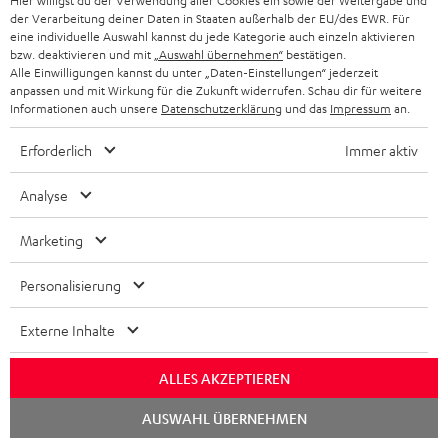
Hier willigst du der Verwendung aller Cookies ein sowie der Weitergabe und
der Verarbeitung deiner Daten in Staaten außerhalb der EU/des EWR. Für
eine individuelle Auswahl kannst du jede Kategorie auch einzeln aktivieren
bzw. deaktivieren und mit
„Auswahl übernehmen“
bestätigen.
Alle Einwilligungen kannst du unter „Daten-Einstellungen“ jederzeit
anpassen und mit Wirkung für die Zukunft widerrufen. Schau dir für weitere
„Mit dem Bamster Pro liefert Teufel einen sehr guten
Informationen auch unsere
Datenschutzerklärung
und das
Impressum
an.
Bluetooth-Lautsprecher“
Erforderlich
Immer aktiv
GAME ZOOM
13.08.2016
Analyse
Mehr...
Marketing
Personalisierung
Externe Inhalte
ALLES AKZEPTIEREN
„Ich kenne derzeit keinen besser klingenden Mini-
Bluetooth-Speaker als den Teufel Bamster Pro“
Chat
AUSWAHL ÜBERNEHMEN
starten
lowbeats.de