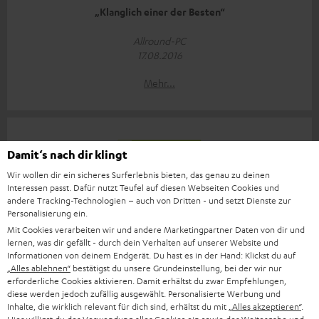
„Klanglich einer der Besten“
Allround-PC
17.08.2016
Mehr...
Damit‘s nach dir klingt
Wir wollen dir ein sicheres Surferlebnis bieten, das genau zu deinen
Interessen passt. Dafür nutzt Teufel auf diesen Webseiten Cookies und
„Kurzum der Teufel Bamster Pro ist der beste Bluetooth
andere Tracking-Technologien – auch von Dritten - und setzt Dienste zur
Lautsprecher den ich bisher in den Händen hatte! “
Personalisierung ein.
Mit Cookies verarbeiten wir und andere Marketingpartner Daten von dir und
techtest.org
lernen, was dir gefällt - durch dein Verhalten auf unserer Website und
16.08.2016
Informationen von deinem Endgerät. Du hast es in der Hand: Klickst du auf
„Alles ablehnen“
bestätigst du unsere Grundeinstellung, bei der wir nur
Mehr...
erforderliche Cookies aktivieren. Damit erhältst du zwar Empfehlungen,
diese werden jedoch zufällig ausgewählt. Personalisierte Werbung und
Inhalte, die wirklich relevant für dich sind, erhältst du mit
„Alles akzeptieren“
.