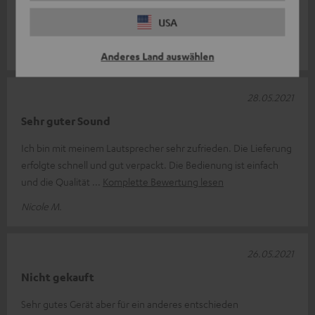
Ich bin total begeistert von dieser Box. Sie ist mein ständiger
USA
Begleiter, seitdem ich sie habe.
Alexandra T.
Anderes Land auswählen
28.05.2021
Sehr guter Sound
Ich bin mit meinem Lautsprecher sehr zufrieden. Die Lieferung
erfolgte schnell und gut verpackt. Die Bedienung ist einfach
und die Qualität
Komplette Bewertung lesen
Nicole M.
26.05.2021
Nicht gekauft
Sehr gutes Gerät aber für ein anderes entschieden