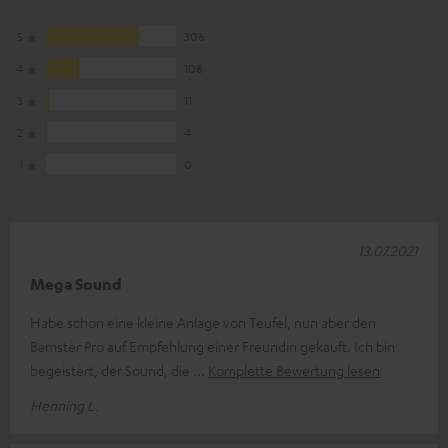
5
306
4
108
3
11
2
4
1
0
13.07.2021
Mega Sound
Habe schon eine kleine Anlage von Teufel, nun aber den
Bamster Pro auf Empfehlung einer Freundin gekauft. Ich bin
begeistert, der Sound, die
Komplette Bewertung lesen
Henning L.