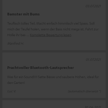
03.07.2021
Bamster mit Bums
Teuflisch tolles Teil. Macht einfach himmlisch viel Spass. Soll
mich der Teufel holen, wenn der Bass nicht mega ist. Fahrt zur
Hölle ihr bas
Komplette Bewertung lesen
Manfred H.
01.07.2021
Prachtvoller Bluetooth-Lautsprecher
Was für ein Sound!!!! Satte Bässe und saubere Höhen, ideal für
den Garten!
Luc V.
(automatisch übersetzt *)
30.06.2021