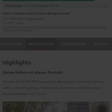
, in 3 – 5 Werktagen bei dir
Auf Lager
Sicher einkaufen mit 8 Wochen Rückgaberecht
inkl. kostenlosem
Rückversand
Hersteller:
Teufel
Sicherheitshinweise
Ersatzteile
Reparaturen
Software-Updates
Gesetzliche Gewährleistung
Elektrogeräte Rücknahme
ISCHE DATEN
BEWERTUNGEN
LIEFERUMFANG
SUPPORT
Highlights
Darum lieben wir dieses Produkt
Mit dem BAMSTER PRO kannst du's allen zeigen. Stilsicher. Denn er
sieht verdammt gut aus, besteht aus Aluminium und liefert einen
beindruckenden HiFi-Sound.