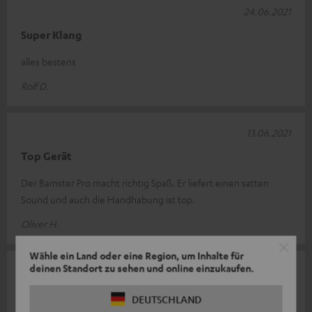
24.06.2021
Super Klang
alles bestens
Rolf D.
13.06.2021
Top Gerät
Der Bamster Pro macht richtig Spaß. Er liefert einen satten
Sound und auch die Handhabung ist top.
Oliver H.
Wähle ein Land oder eine Region, um Inhalte für
deinen Standort zu sehen und online einzukaufen.
02.06.2021
BAMSTER PRO
DEUTSCHLAND