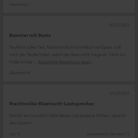
Henning L.
03.07.2021
Bamster mit Bums
Teuflisch tolles Teil. Macht einfach himmlisch viel Spass. Soll
mich der Teufel holen, wenn der Bass nicht mega ist. Fahrt zur
Hölle ihr bas
Komplette Bewertung lesen
Manfred H.
01.07.2021
Prachtvoller Bluetooth-Lautsprecher
Was für ein Sound!!!! Satte Bässe und saubere Höhen, ideal für
den Garten!
Luc V.
(automatisch übersetzt *)