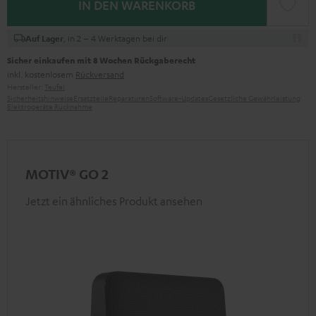
IN DEN WARENKORB
, in 2 – 4 Werktagen bei dir
Auf Lager
Sicher einkaufen mit 8 Wochen Rückgaberecht
inkl. kostenlosem
Rückversand
Hersteller:
Teufel
Sicherheitshinweise
Ersatzteile
Reparaturen
Software-Updates
Gesetzliche Gewährleistung
Elektrogeräte Rücknahme
MOTIV® GO 2
Jetzt ein ähnliches Produkt ansehen