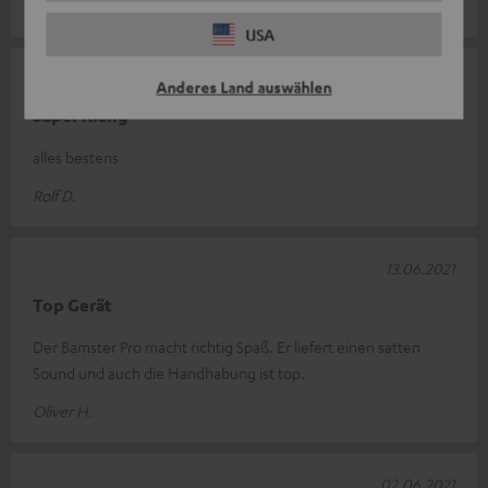
Jürgen L.
USA
24.06.2021
Anderes Land auswählen
Super Klang
alles bestens
Rolf D.
13.06.2021
Top Gerät
Der Bamster Pro macht richtig Spaß. Er liefert einen satten
Sound und auch die Handhabung ist top.
Oliver H.
02.06.2021