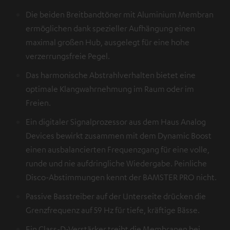
Die beiden Breitbandtöner mit Aluminium Membran
ermöglichen dank spezieller Aufhängung einen
maximal großen Hub, ausgelegt für eine hohe
verzerrungsfreie Pegel.
Das harmonische Abstrahlverhalten bietet eine
optimale Klangwahrnehmung im Raum oder im
Freien.
Ein digitaler Signalprozessor aus dem Haus Analog
Devices bewirkt zusammen mit dem Dynamic Boost
einen ausbalancierten Frequenzgang für eine volle,
runde und nie aufdringliche Wiedergabe. Peinliche
Disco-Abstimmungen kennt der BAMSTER PRO nicht.
Passive Basstreiber auf der Unterseite drücken die
Grenzfrequenz auf 59 Hz für tiefe, kräftige Bässe.
Ein Class-D-Verstärker treibt die Membranen bei