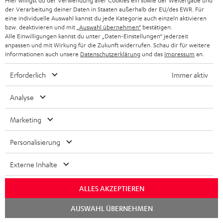
Hier willigst du der Verwendung aller Cookies ein sowie der Weitergabe und
der Verarbeitung deiner Daten in Staaten außerhalb der EU/des EWR. Für
eine individuelle Auswahl kannst du jede Kategorie auch einzeln aktivieren
bzw. deaktivieren und mit
„Auswahl übernehmen“
bestätigen.
„Klanglich einer der Besten“
Alle Einwilligungen kannst du unter „Daten-Einstellungen“ jederzeit
anpassen und mit Wirkung für die Zukunft widerrufen. Schau dir für weitere
Informationen auch unsere
Datenschutzerklärung
und das
Impressum
an.
Allround-PC
17.08.2016
Erforderlich
Immer aktiv
Mehr...
Analyse
Marketing
Personalisierung
Externe Inhalte
„Kurzum der Teufel Bamster Pro ist der beste Bluetooth
Lautsprecher den ich bisher in den Händen hatte! “
ALLES AKZEPTIEREN
techtest.org
16.08.2016
Chat
AUSWAHL ÜBERNEHMEN
starten