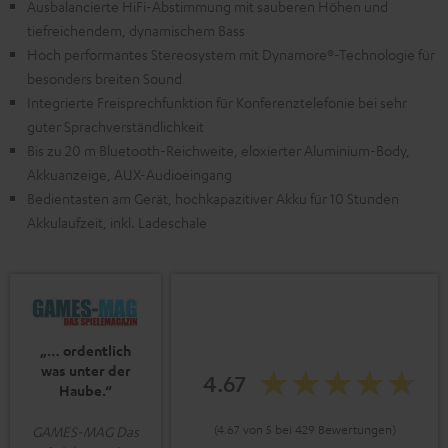
Ausbalancierte HiFi-Abstimmung mit sauberen Höhen und
tiefreichendem, dynamischem Bass
Hoch performantes Stereosystem mit Dynamore®-Technologie für
besonders breiten Sound
Integrierte Freisprechfunktion für Konferenztelefonie bei sehr
guter Sprachverständlichkeit
Bis zu 20 m Bluetooth-Reichweite, eloxierter Aluminium-Body,
Akkuanzeige, AUX-Audioeingang
Bedientasten am Gerät, hochkapazitiver Akku für 10 Stunden
Akkulaufzeit, inkl. Ladeschale
„… ordentlich
was unter der
4.67
Haube.“
(4.67 von 5 bei 429 Bewertungen)
GAMES-MAG Das