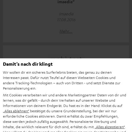
imaedia“
Imaedia
17.08.2016
Mehr...
Damit‘s nach dir klingt
Wir wollen dir ein sicheres Surferlebnis bieten, das genau zu deinen
„Es ist schlicht beeindruckend“
Interessen passt. Dafür nutzt Teufel auf diesen Webseiten Cookies und
andere Tracking-Technologien – auch von Dritten - und setzt Dienste zur
Personalisierung ein.
mobi-test
Mit Cookies verarbeiten wir und andere Marketingpartner Daten von dir und
17.08.2016
lernen, was dir gefällt - durch dein Verhalten auf unserer Website und
Informationen von deinem Endgerät. Du hast es in der Hand: Klickst du auf
Mehr...
„Alles ablehnen“
bestätigst du unsere Grundeinstellung, bei der wir nur
erforderliche Cookies aktivieren. Damit erhältst du zwar Empfehlungen,
diese werden jedoch zufällig ausgewählt. Personalisierte Werbung und
Inhalte, die wirklich relevant für dich sind, erhältst du mit
„Alles akzeptieren“
.