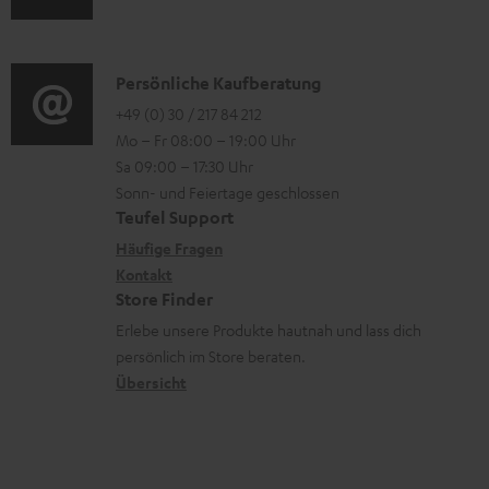
n
u
r
o
z
d
o
n
u
i
K
Persönliche Kaufberatung
g
e
m
o
o
+49 (0) 30 / 217 84 212
e
n
V
Mo – Fr 08:00 – 19:00 Uhr
-
n
r
z
e
Sa 09:00 – 17:30 Uhr
L
t
ä
u
r
Sonn- und Feiertage geschlossen
e
a
t
Teufel Support
r
s
x
k
e
Häufige Fragen
G
a
i
Kontakt
t
R
a
n
Store Finder
k
d
ü
r
d
Erlebe unsere Produkte hautnah und lass dich
o
a
c
a
persönlich im Store beraten.
n
t
k
Übersicht
n
e
n
t
n
a
i
h
e