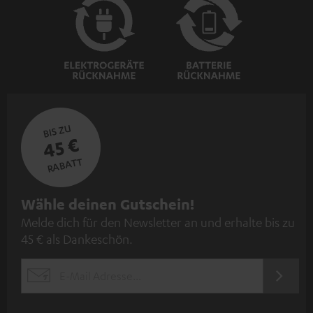
BIS ZU
45 €
RABATT
N
Wähle deinen Gutschein!
Melde dich für den Newsletter an und erhalte bis zu
e
45 € als Dankeschön.
w
s
JETZT
EMAIL
l
ANME
WIDGET
e