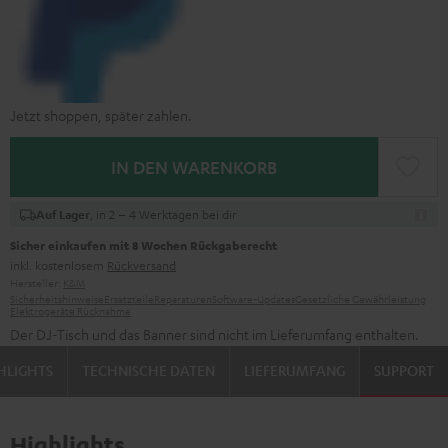
Jetzt shoppen, später zahlen.
IN DEN WARENKORB
, in 2 – 4 Werktagen bei dir
Auf Lager
Sicher einkaufen mit 8 Wochen Rückgaberecht
inkl. kostenlosem
Rückversand
Hersteller:
K&M
Sicherheitshinweise
Ersatzteile
Reparaturen
Software-Updates
Gesetzliche Gewährleistung
Elektrogeräte Rücknahme
Der DJ-Tisch und das Banner sind nicht im Lieferumfang enthalten.
HLIGHTS
TECHNISCHE DATEN
LIEFERUMFANG
SUPPORT
Highlights