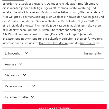
PARTNERPROGRAMM
erforderliche Cookies aktivieren. Damit erhältst du zwar Empfehlungen,
diese werden jedoch zufällig ausgewählt. Personalisierte Werbung und
KOPFHÖRER
Inhalte, die wirklich relevant für dich sind, erhältst du mit
„Alles akzeptieren“
.
NIEDERLANDE
BLOG
Hier willigst du der Verwendung aller Cookies ein sowie der Weitergabe und
der Verarbeitung deiner Daten in Staaten außerhalb der EU/des EWR. Für
BLUETOOTH-KOPFHÖRER
NEWSLETTER
eine individuelle Auswahl kannst du jede Kategorie auch einzeln aktivieren
BELGIEN
bzw. deaktivieren und mit
„Auswahl übernehmen“
bestätigen.
STEREOANLAGEN
Alle Einwilligungen kannst du unter „Daten-Einstellungen“ jederzeit
STORES
anpassen und mit Wirkung für die Zukunft widerrufen. Schau dir für weitere
FRANKREICH
LAUTSPRECHER
Informationen auch unsere
Datenschutzerklärung
und das
Impressum
an.
DEINE VORTEILE BEI TEUFEL
Erforderlich
Immer aktiv
POLEN
ULTIMA-SERIE
TEUFEL STORY
Analyse
IN-EAR-KOPFHÖRER
SPANIEN
UNSER MANAGEMENT
Marketing
FANSHOP
NACHHALTIGKEIT
ITALIEN
NEUHEITEN
Personalisierung
Technische Änderungen, Tippfehler und Irrtum vorbehalten. Das auf unseren
UNSERE WERTE
Fotos abgebildete Zubehör ist nicht im Lieferumfang enthalten. Etwaige
USA
Entsorgungsgebühren für Batterien sind im Preis inbegriffen.
Externe Inhalte
BILDUNGSRABATT
©2026 Lautsprecher Teufel GmbH - All rights reserved.
WEITERE LÄNDER
ALLES AKZEPTIEREN