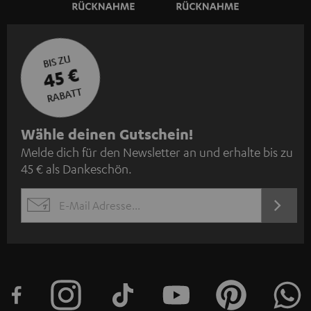
BIS ZU
45 €
RABATT
N
Wähle deinen Gutschein!
Melde dich für den Newsletter an und erhalte bis zu
e
45 € als Dankeschön.
w
s
JETZT
EMAIL
l
ANME
WIDGET
e
t
t
e