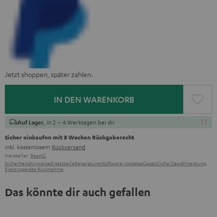
Jetzt shoppen, später zahlen.
IN DEN WARENKORB
, in 2 – 4 Werktagen bei dir
Auf Lager
Sicher einkaufen mit 8 Wochen Rückgaberecht
inkl. kostenlosem
Rückversand
Hersteller:
BeamZ
Sicherheitshinweise
Ersatzteile
Reparaturen
Software-Updates
Gesetzliche Gewährleistung
Elektrogeräte Rücknahme
Das könnte dir auch gefallen