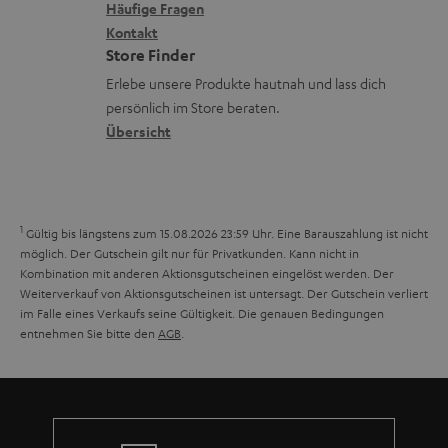
x
k
e
Häufige Fragen
G
a
i
Kontakt
t
R
a
n
Store Finder
k
d
ü
r
d
Erlebe unsere Produkte hautnah und lass dich
o
a
c
a
persönlich im Store beraten.
n
t
k
Übersicht
n
e
n
t
n
a
i
h
e
1
Gültig bis längstens zum 15.08.2026 23:59 Uhr.
Eine Barauszahlung ist nicht
m
möglich. Der Gutschein gilt nur für Privatkunden. Kann nicht in
Kombination mit anderen Aktionsgutscheinen eingelöst werden. Der
e
Weiterverkauf von Aktionsgutscheinen ist untersagt. Der Gutschein verliert
im Falle eines Verkaufs seine Gültigkeit. Die genauen Bedingungen
entnehmen Sie bitte den
AGB
.