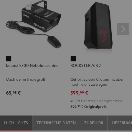
beamZ
ROCKSTER
beamZ S700 Nebelmaschine
ROCKSTER AIR 2
S700
AIR
Nebelmaschine
2
Mach deine Show groß
Gehört zu den Großen, ist aber
Schwarz
Schwarz
noch leicht zu tragen
65,
€
599,
€
95
99
499,
99
€
Letzter niedrigster Preis
99
699,
€
Originalpreis
HIGHLIGHTS
TECHNISCHE DATEN
ZUBEHÖR
LIEFERUM