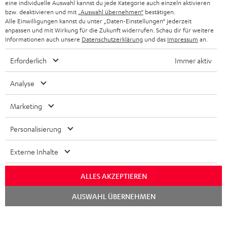
eine individuelle Auswahl kannst du jede Kategorie auch einzeln aktivieren
BELGIEN
bzw. deaktivieren und mit
„Auswahl übernehmen“
bestätigen.
STEREOANLAGEN
Alle Einwilligungen kannst du unter „Daten-Einstellungen“ jederzeit
STORES
anpassen und mit Wirkung für die Zukunft widerrufen. Schau dir für weitere
FRANKREICH
LAUTSPRECHER
Informationen auch unsere
Datenschutzerklärung
und das
Impressum
an.
DEINE VORTEILE BEI TEUFEL
Erforderlich
Immer aktiv
POLEN
ULTIMA-SERIE
TEUFEL STORY
Analyse
IN-EAR-KOPFHÖRER
SPANIEN
UNSER MANAGEMENT
Marketing
FANSHOP
NACHHALTIGKEIT
ITALIEN
NEUHEITEN
Personalisierung
Technische Änderungen, Tippfehler und Irrtum vorbehalten. Das auf unseren
UNSERE WERTE
Fotos abgebildete Zubehör ist nicht im Lieferumfang enthalten. Etwaige
USA
Entsorgungsgebühren für Batterien sind im Preis inbegriffen.
Externe Inhalte
BILDUNGSRABATT
©2026 Lautsprecher Teufel GmbH - All rights reserved.
WEITERE LÄNDER
ALLES AKZEPTIEREN
GESCHENKGUTSCHEIN
Chat
Impressum
AGB
Datenschutz
Daten-Einstellungen
EU Data Act
AUSWAHL ÜBERNEHMEN
BARRIEREFREIHEIT
starten
Vertrag widerrufen