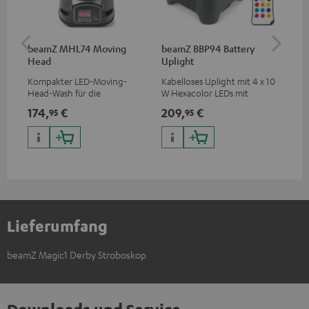
beamZ MHL74 Moving
beamZ BBP94 Battery
be
Head
Uplight
Bar
Kompakter LED-Moving-
Kabelloses Uplight mit 4 x 10
LED
Head-Wash für die
W Hexacolor LEDs mit
LED
professionelle Ausleuchtung
RGBWA-UV: grenzenlose
und
174,
€
209,
€
10
95
95
deiner Show
Farbvielfalt & Schwarzlicht
Lieferumfang
beamZ Magic1 Derby Stroboskop