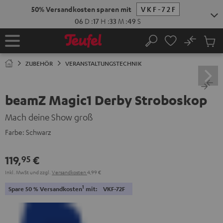
ZUM
50% Versandkosten sparen mit
VKF-72F
NHALT
RINGEN
06
D
:
17
H
:
33
M
:
49
S
No
Abs
Startseite
Suche
Artike
im
ZUBEHÖR
VERANSTALTUNGSTECHNIK
Waren
beamZ Magic1 Derby Stroboskop
Mach deine Show groß
Farbe:
Schwarz
119,
€
95
Inkl. MwSt
und zzgl.
Versandkosten
4,99 €
1
Spare 50 % Versandkosten
mit:
VKF-72F