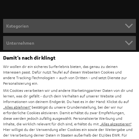
r
a
n
Kategorien
m
HEIMKINO
e
Unternehmen
l
HEIMKINO-KOMPLETTANLAGEN
SUPPORT
Damit‘s nach dir klingt
d
Teufel Onlineshops
Wir wollen dir ein sicheres Surferlebnis bieten, das genau zu deinen
SOUNDBAR
u
KARRIERE
Interessen passt. Dafür nutzt Teufel auf diesen Webseiten Cookies und
DEUTSCHLAND
n
andere Tracking-Technologien – auch von Dritten - und setzt Dienste zur
HIFI-LAUTSPRECHER
Personalisierung ein.
PRESSE & MARKETING
g
Mit Cookies verarbeiten wir und andere Marketingpartner Daten von dir und
ÖSTERREICH
SMART HOME
lernen, was dir gefällt - durch dein Verhalten auf unserer Website und
GESCHÄFTSKUNDEN
Informationen von deinem Endgerät. Du hast es in der Hand: Klickst du auf
„Alles ablehnen“
bestätigst du unsere Grundeinstellung, bei der wir nur
SCHWEIZ
BLUETOOTH-LAUTSPRECHER
PARTNERPROGRAMM
erforderliche Cookies aktivieren. Damit erhältst du zwar Empfehlungen,
diese werden jedoch zufällig ausgewählt. Personalisierte Werbung und
KOPFHÖRER
Inhalte, die wirklich relevant für dich sind, erhältst du mit
„Alles akzeptieren“
.
NIEDERLANDE
BLOG
Hier willigst du der Verwendung aller Cookies ein sowie der Weitergabe und
der Verarbeitung deiner Daten in Staaten außerhalb der EU/des EWR. Für
BLUETOOTH-KOPFHÖRER
NEWSLETTER