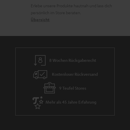
k
d
ü
r
Erlebe unsere Produkte hautnah und lass dich
o
a
c
a
persönlich im Store beraten.
n
t
k
Übersicht
n
e
n
t
n
a
i
h
e
m
8 Wochen Rückgaberecht
e
Kostenloser Rückversand
9 Teufel Stores
Mehr als 45 Jahre Erfahrung