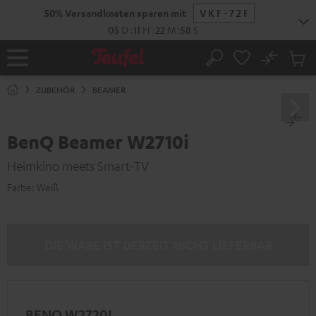
ZUM
50% Versandkosten sparen mit
VKF-72F
NHALT
RINGEN
05
D
:
11
H
:
22
M
:
57
S
No
Abs
Startseite
Suche
Artike
im
ZUBEHÖR
BEAMER
Waren
BenQ Beamer W2710i
Heimkino meets Smart-TV
Farbe:
Weiß
DIE WARE IST DERZEIT NICHT LIEFERBAR
BENQ W2720I