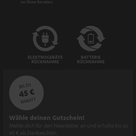
im Store beraten.
BIS ZU
45 €
RABATT
N
Wähle deinen Gutschein!
Melde dich für den Newsletter an und erhalte bis zu
e
45 € als Dankeschön.
w