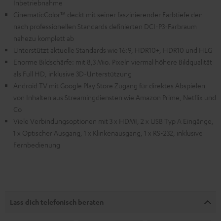
Inbetriebnahme
CinematicColor™ deckt mit seiner faszinierender Farbtiefe den
nach professionellen Standards definierten DCI-P3-Farbraum
nahezu komplett ab
Unterstützt aktuelle Standards wie 16:9, HDR10+, HDR10 und HLG
Enorme Bildschärfe: mit 8,3 Mio. Pixeln viermal höhere Bildqualität
als Full HD, inklusive 3D-Unterstützung
Android TV mit Google Play Store Zugang für direktes Abspielen
von Inhalten aus Streamingdiensten wie Amazon Prime, Netflix und
Co
Viele Verbindungsoptionen mit 3 x HDMI, 2 x USB Typ A Eingänge,
1 x Optischer Ausgang, 1 x Klinkenausgang, 1 x RS-232, inklusive
Fernbedienung
Lass dich telefonisch beraten