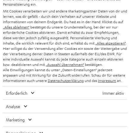
n
HIFI-LAUTSPRECHER
Personalisierung ein.
PRESSE & MARKETING
g
Mit Cookies verarbeiten wir und andere Marketingpartner Daten von dir und
ÖSTERREICH
SMART HOME
lernen, was dir gefällt - durch dein Verhalten auf unserer Website und
GESCHÄFTSKUNDEN
Informationen von deinem Endgerät. Du hast es in der Hand: Klickst du auf
„Alles ablehnen“
bestätigst du unsere Grundeinstellung, bei der wir nur
SCHWEIZ
BLUETOOTH-LAUTSPRECHER
PARTNERPROGRAMM
erforderliche Cookies aktivieren. Damit erhältst du zwar Empfehlungen,
diese werden jedoch zufällig ausgewählt. Personalisierte Werbung und
KOPFHÖRER
Inhalte, die wirklich relevant für dich sind, erhältst du mit
„Alles akzeptieren“
.
NIEDERLANDE
BLOG
Hier willigst du der Verwendung aller Cookies ein sowie der Weitergabe und
der Verarbeitung deiner Daten in Staaten außerhalb der EU/des EWR. Für
BLUETOOTH-KOPFHÖRER
NEWSLETTER
eine individuelle Auswahl kannst du jede Kategorie auch einzeln aktivieren
BELGIEN
bzw. deaktivieren und mit
„Auswahl übernehmen“
bestätigen.
STEREOANLAGEN
Alle Einwilligungen kannst du unter „Daten-Einstellungen“ jederzeit
STORES
anpassen und mit Wirkung für die Zukunft widerrufen. Schau dir für weitere
FRANKREICH
LAUTSPRECHER
Informationen auch unsere
Datenschutzerklärung
und das
Impressum
an.
DEINE VORTEILE BEI TEUFEL
Erforderlich
Immer aktiv
POLEN
ULTIMA-SERIE
TEUFEL STORY
Analyse
IN-EAR-KOPFHÖRER
SPANIEN
UNSER MANAGEMENT
FANSHOP
Marketing
NACHHALTIGKEIT
ITALIEN
NEUHEITEN