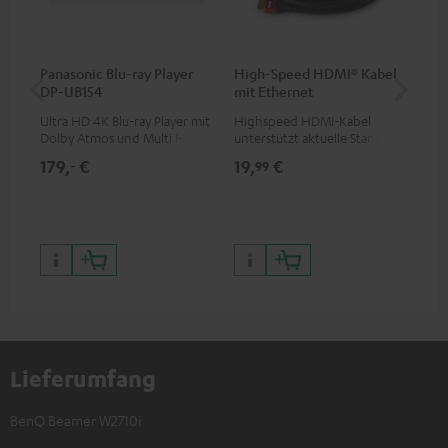
Panasonic Blu-ray Player
High-Speed HDMI® Kabel
ce
DP-UB154
mit Ethernet
De
40
Ultra HD 4K Blu-ray Player mit
Highspeed HDMI-Kabel
Uni
Dolby Atmos und Multi HDR-
unterstützt aktuelle Standards
Dec
Unterstützung inklusive
wie z.B. 4K 50/60p und 4K 3D
kom
179,
€
19,
€
10
‐
99
HDR10+ für eine überragende
Teu
Bildqualität mit lebensechten
Bea
Kontrasten und Farben
Lieferumfang
BenQ Beamer W2710i