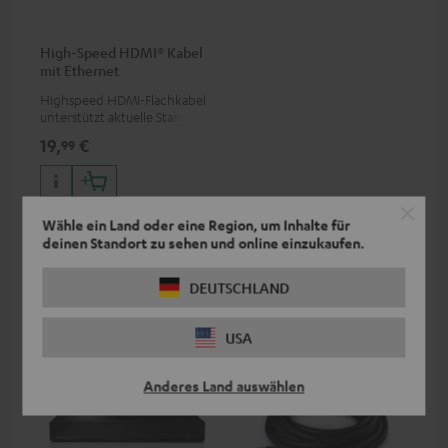
High-Speed HDMI® Kabel
mit Ethernet
Highspeed HDMI-Flachkabel
unterstützt aktuelle Standards
wie z.B. 4K 50/60p und 4K 3D
19,
€
99
Wähle ein Land oder eine Region, um Inhalte für
deinen Standort zu sehen und online einzukaufen.
Weiteres Zubehör
DEUTSCHLAND
USA
Anderes Land auswählen