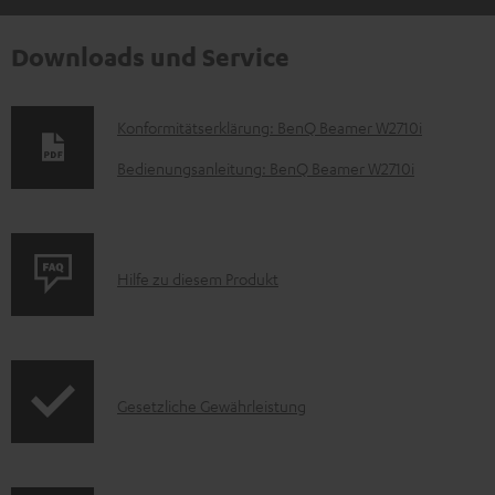
Downloads und Service
D
Konformitätserklärung: BenQ Beamer W2710i
o
Bedienungsanleitung: BenQ Beamer W2710i
k
u
m
P
Hilfe zu diesem Produkt
e
r
n
o
t
d
e
I
Gesetzliche Gewährleistung
u
z
n
k
u
f
t
m