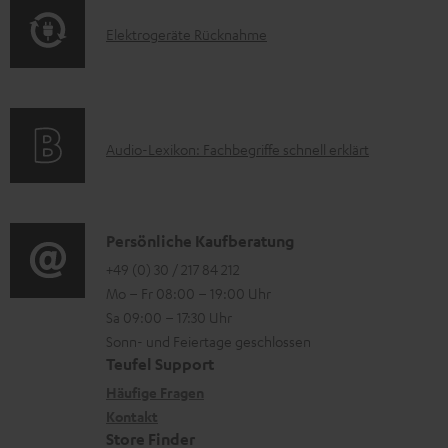
o
F
H
E
Elektrogeräte Rücknahme
r
A
e
l
m
Q
r
e
a
s
u
k
t
n
A
Audio-Lexikon: Fachbegriffe schnell erklärt
t
i
t
u
r
o
e
d
o
n
r
i
K
Persönliche Kaufberatung
g
e
l
o
o
+49 (0) 30 / 217 84 212
e
n
Mo – Fr 08:00 – 19:00 Uhr
a
-
n
r
z
Sa 09:00 – 17:30 Uhr
d
L
t
ä
u
Sonn- und Feiertage geschlossen
e
e
a
t
Teufel Support
r
n
x
k
e
Häufige Fragen
G
i
Kontakt
t
R
a
Store Finder