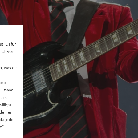
st. Dafür
auch von
, was dir
ere
du zwar
 und
willigst
deiner
du jede
n“