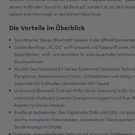
seinem kraftvollen Sound für die Band auf, sondern ist mit dem ikon
optisch eine Hommage an den echten Hard Rock.
Die Vorteile im Überblick
Soundstarker Stereo-Bluetooth Speaker in der offiziell lizensierte
Großes Bandlogo „AC/DC“ auf Frontseite und Tragegriff sowie „Hi
Seitenflächen, stoß- und abriebfest für eine dauerhafte Sichtbar
Druckverfahren
Akustik: Geschlossenes 2.1-Stereo-System mit Dynamore Technolo
Klangbühne, bestehend aus 2 Hoch-, 2 Mitteltönern und mittig in
Subwoofer für kraftvollen, detailreichen HiFi-Sound
Unterstützt Bluetooth 5 mit apt-X® für Musik-Streaming in CD-Qual
unterstützt Multipoint (zweites Smartphone koppeln) und True Wi
koppeln für Stereo-Modus)
Empfängt Radiosender über Digitalradio DAB+ und UKW, mit aut
drei frei belegbaren Stationstasten, schwenkbare Teleskopanten
Senderanzeige im Display
Robustes, unempfindliches Gehäuse mit Schutz vor Strahlwasser 