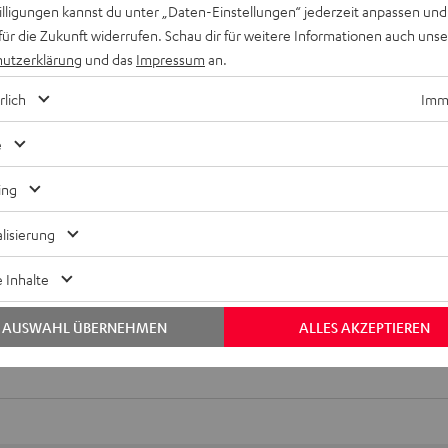
willigungen kannst du unter „Daten-Einstellungen“ jederzeit anpassen und
für die Zukunft widerrufen. Schau dir für weitere Informationen auch uns
WERTUNGEN
utzerklärung
und das
Impressum
an.
rlich
Imme
e
ing
Keinen Store in der Nähe? Kein Problem,
lisierung
beratung
beraten dich auch persönlich am Telefo
Hier Termin buchen
 Inhalte
AUSWAHL ÜBERNEHMEN
ALLES AKZEPTIEREN