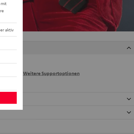
 mit
ere
r aktiv
 wir
n.
Weitere Supportoptionen