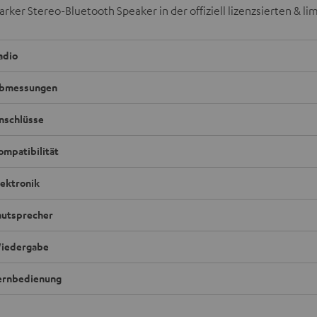
rker Stereo-Bluetooth Speaker in der offiziell lizenzsierten & li
adio
bmessungen
nschlüsse
ompatibilität
lektronik
autsprecher
iedergabe
ernbedienung