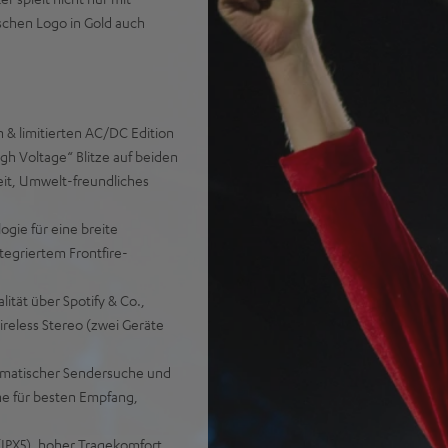
ischen Logo in Gold auch
n & limitierten AC/DC Edition
gh Voltage“ Blitze auf beiden
keit, Umwelt-freundliches
gie für eine breite
tegriertem Frontfire-
ität über Spotify & Co.,
reless Stereo (zwei Geräte
omatischer Sendersuche und
ne für besten Empfang,
(IPX5), hoher Tragekomfort