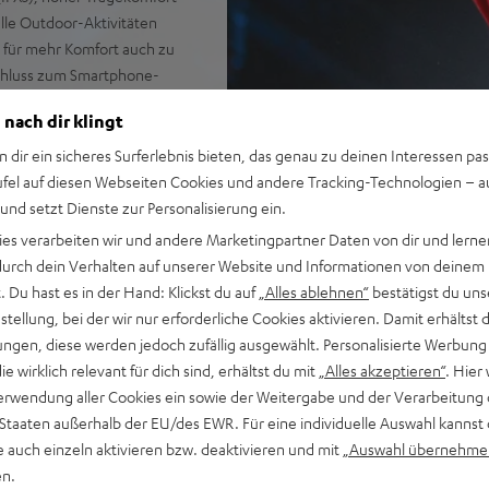
alle Outdoor-Aktivitäten
 für mehr Komfort auch zu
chluss zum Smartphone-
 nach dir klingt
bis zu 18 Stunden bei
n dir ein sicheres Surferlebnis bieten, das genau zu deinen Interessen pas
ufel auf diesen Webseiten Cookies und andere Tracking-Technologien – 
 und setzt Dienste zur Personalisierung ein.
ies verarbeiten wir und andere Marketingpartner Daten von dir und lernen
- durch dein Verhalten auf unserer Website und Informationen von deinem
 Du hast es in der Hand: Klickst du auf
„Alles ablehnen“
bestätigst du uns
tellung, bei der wir nur erforderliche Cookies aktivieren. Damit erhältst 
ngen, diese werden jedoch zufällig ausgewählt. Personalisierte Werbung
die wirklich relevant für dich sind, erhältst du mit
„Alles akzeptieren“
. Hier 
erwendung aller Cookies ein sowie der Weitergabe und der Verarbeitung 
ei 34 Bewertungen)
 Staaten außerhalb der EU/des EWR. Für eine individuelle Auswahl kannst 
e auch einzeln aktivieren bzw. deaktivieren und mit
„Auswahl übernehme
en.