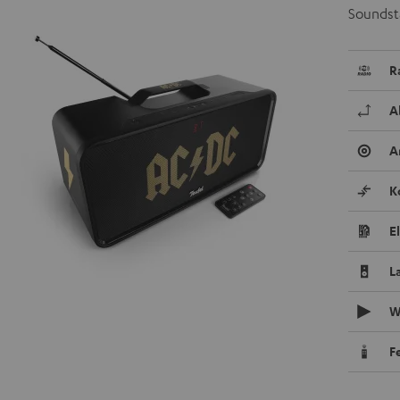
Soundsta
R
A
A
K
E
L
W
F