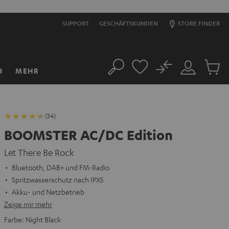
SUPPORT
GESCHÄFTSKUNDEN
STORE FINDER
No
R
MEHR
Suche
Mein
Artikel
Konto
im
Warenk
(34)
BOOMSTER AC/DC Edition
Let There Be Rock
Bluetooth, DAB+ und FM-Radio
Spritzwasserschutz nach IPX5
Akku- und Netzbetrieb
Zeige mir mehr
Farbe:
Night Black