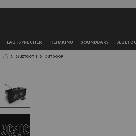
ZUM
NHALT
RINGEN
LAUTSPRECHER
HEIMKINO
SOUNDBARS
BLUETO
Startseite
BLUETOOTH
OUTDOOR