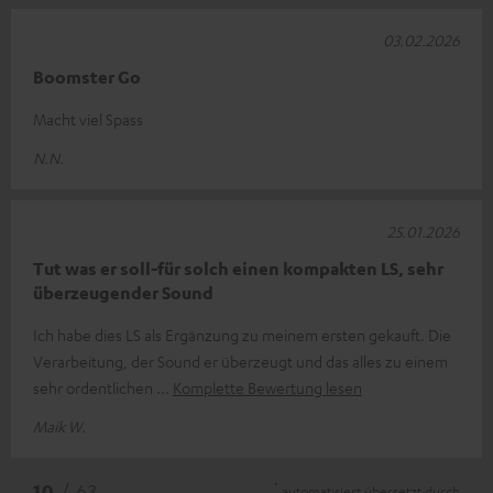
03.02.2026
Boomster Go
Macht viel Spass
N.N.
25.01.2026
Tut was er soll-für solch einen kompakten LS, sehr
überzeugender Sound
Ich habe dies LS als Ergänzung zu meinem ersten gekauft. Die
Verarbeitung, der Sound er überzeugt und das alles zu einem
sehr ordentlichen
Komplette Bewertung lesen
Maik W.
*
10
/ 63
automatisiert übersetzt durch