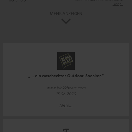
DeepL
MEHR ANZEIGEN
„… ein waschechter Outdoor-Speaker.“
www.blokkbeats.com
15.06.2020
Mehr...