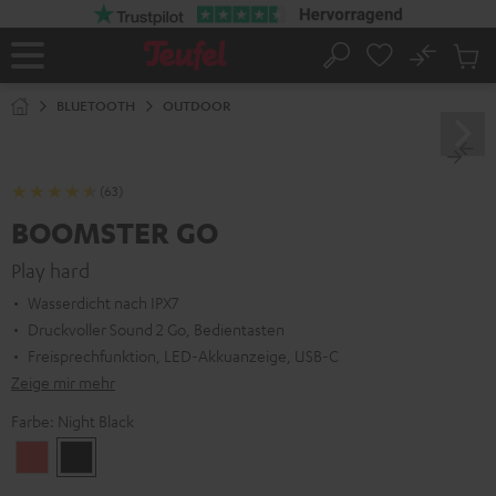
ZUM
NHALT
RINGEN
No
Abs
Startseite
Suche
Artike
im
BLUETOOTH
OUTDOOR
Waren
(63)
BOOMSTER GO
Play hard
Wasserdicht nach IPX7
Druckvoller Sound 2 Go, Bedientasten
Freisprechfunktion, LED-Akkuanzeige, USB-C
Zeige mir mehr
Farbe:
Night Black
Coral
Night
Red
Black