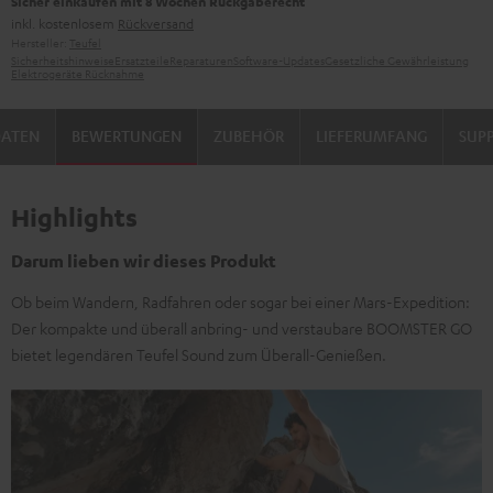
Sicher einkaufen mit 8 Wochen Rückgaberecht
inkl. kostenlosem
Rückversand
Hersteller:
Teufel
Sicherheitshinweise
Ersatzteile
Reparaturen
Software-Updates
Gesetzliche Gewährleistung
Elektrogeräte Rücknahme
DATEN
BEWERTUNGEN
ZUBEHÖR
LIEFERUMFANG
SUP
Highlights
Darum lieben wir dieses Produkt
Ob beim Wandern, Radfahren oder sogar bei einer Mars-Expedition:
Der kompakte und überall anbring- und verstaubare BOOMSTER GO
bietet legendären Teufel Sound zum Überall-Genießen.