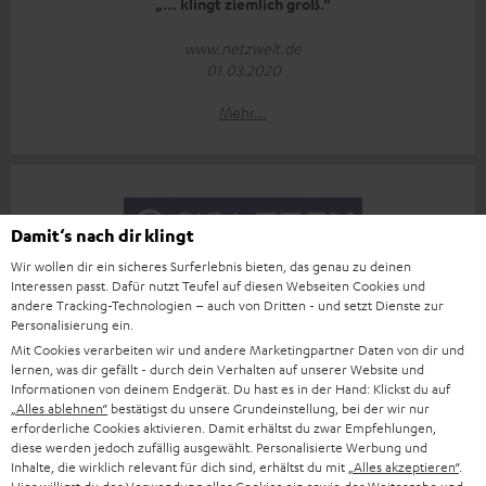
„… klingt ziemlich groß.“
www.netzwelt.de
01.03.2020
Mehr...
Damit‘s nach dir klingt
Wir wollen dir ein sicheres Surferlebnis bieten, das genau zu deinen
„… für einen besonderen Hörspaß.“
Interessen passt. Dafür nutzt Teufel auf diesen Webseiten Cookies und
andere Tracking-Technologien – auch von Dritten - und setzt Dienste zur
www.giga.de
Personalisierung ein.
25.02.2020
Mit Cookies verarbeiten wir und andere Marketingpartner Daten von dir und
lernen, was dir gefällt - durch dein Verhalten auf unserer Website und
Mehr...
Informationen von deinem Endgerät. Du hast es in der Hand: Klickst du auf
„Alles ablehnen“
bestätigst du unsere Grundeinstellung, bei der wir nur
erforderliche Cookies aktivieren. Damit erhältst du zwar Empfehlungen,
diese werden jedoch zufällig ausgewählt. Personalisierte Werbung und
Inhalte, die wirklich relevant für dich sind, erhältst du mit
„Alles akzeptieren“
.