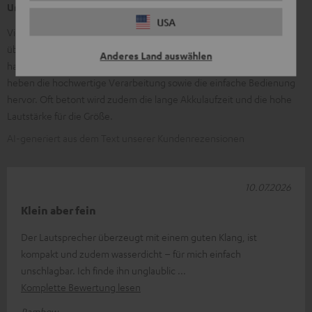
Unsere Kunden sagen
USA
Viele Kunden loben den kraftvollen, sauberen Klang mit
überraschend gutem Bass. Häufig genannt wird die kompakte,
Anderes Land auswählen
handliche und robuste Bauweise, ideal für Reise und Outdoor. Viele
heben die hochwertige Verarbeitung sowie die einfache Bedienung
hervor. Oft betont wird zudem die lange Akkulaufzeit und die hohe
Lautstärke für die Größe.
AI-generiert aus dem Text unserer Kundenrezensionen
10.07.2026
Klein aber fein
Der Lautsprecher überzeugt mit einem guten Klang, ist
kompakt und zudem wasserdicht – für mich einfach
unschlagbar. Ich finde ihn unglaublic
Komplette Bewertung lesen
Rambow