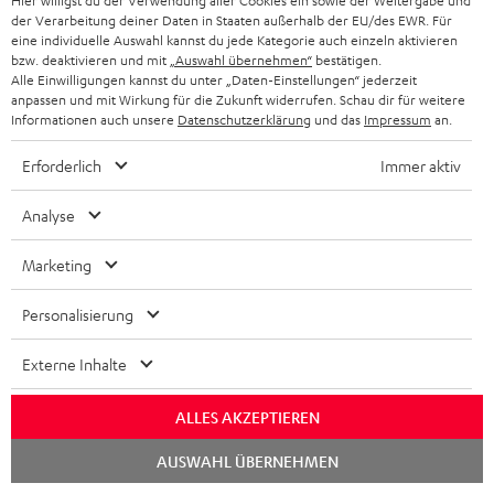
Hier willigst du der Verwendung aller Cookies ein sowie der Weitergabe und
der Verarbeitung deiner Daten in Staaten außerhalb der EU/des EWR. Für
eine individuelle Auswahl kannst du jede Kategorie auch einzeln aktivieren
bzw. deaktivieren und mit
„Auswahl übernehmen“
bestätigen.
„… ein cooler mobiler Lautsprecher …“
Alle Einwilligungen kannst du unter „Daten-Einstellungen“ jederzeit
anpassen und mit Wirkung für die Zukunft widerrufen. Schau dir für weitere
www.testr.at
Informationen auch unsere
Datenschutzerklärung
und das
Impressum
an.
19.02.2020
Erforderlich
Immer aktiv
Mehr...
Analyse
Marketing
Personalisierung
„… in der Tat ziemlich beachtlich.“
Externe Inhalte
www.stadt-bremerhaven.de Caschys Blog
16.02.2020
ALLES AKZEPTIEREN
Mehr...
Chat
AUSWAHL ÜBERNEHMEN
starten