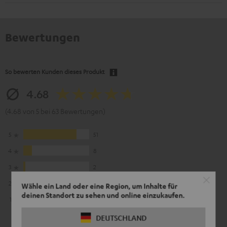
Bewertungen
So bewerten Kunden dieses Produkt
4.68
(4.68 von 5 bei 63 Bewertungen)
5
51
4
8
3
2
2
0
Wähle ein Land oder eine Region, um Inhalte für
deinen Standort zu sehen und online einzukaufen.
1
2
DEUTSCHLAND