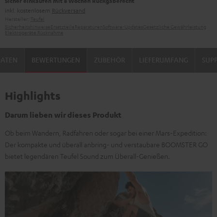
Sicher einkaufen mit 8 Wochen Rückgaberecht
inkl. kostenlosem
Rückversand
Hersteller:
Teufel
Sicherheitshinweise
Ersatzteile
Reparaturen
Software-Updates
Gesetzliche Gewährleistung
Elektrogeräte Rücknahme
DATEN
BEWERTUNGEN
ZUBEHÖR
LIEFERUMFANG
SUP
Highlights
Darum lieben wir dieses Produkt
Ob beim Wandern, Radfahren oder sogar bei einer Mars-Expedition:
Der kompakte und überall anbring- und verstaubare BOOMSTER GO
bietet legendären Teufel Sound zum Überall-Genießen.