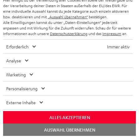
Hier willigst du der Verwendung aller Cookies ein sowie der Weitergabe und
der Verarbeitung deiner Daten in Staaten außerhalb der EU/des EWR. Für
eine individuelle Auswahl kannst du jede Kategorie auch einzeln aktivieren
bzw. deaktivieren und mit
„Auswahl übernehmen“
bestätigen.
„… ein cooler mobiler Lautsprecher …“
Alle Einwilligungen kannst du unter „Daten-Einstellungen“ jederzeit
anpassen und mit Wirkung für die Zukunft widerrufen. Schau dir für weitere
www.testr.at
Informationen auch unsere
Datenschutzerklärung
und das
Impressum
an.
19.02.2020
Erforderlich
Immer aktiv
Mehr...
Analyse
Marketing
Personalisierung
„… in der Tat ziemlich beachtlich.“
Externe Inhalte
www.stadt-bremerhaven.de Caschys Blog
16.02.2020
ALLES AKZEPTIEREN
Mehr...
Chat
AUSWAHL ÜBERNEHMEN
starten