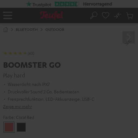
ZUM
NHALT
RINGEN
No
Abs
Startseite
Suche
Artike
im
BLUETOOTH
OUTDOOR
Waren
(63)
BOOMSTER GO
Play hard
Wasserdicht nach IPX7
Druckvoller Sound 2 Go, Bedientasten
Freisprechfunktion, LED-Akkuanzeige, USB-C
Zeige mir mehr
Farbe:
Coral Red
Coral
Night
Red
Black