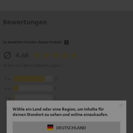
Bewertungen
So bewerten Kunden dieses Produkt
4.68
(4.68 von 5 bei 63 Bewertungen)
5
51
4
8
3
2
2
0
Wähle ein Land oder eine Region, um Inhalte für
deinen Standort zu sehen und online einzukaufen.
1
2
DEUTSCHLAND