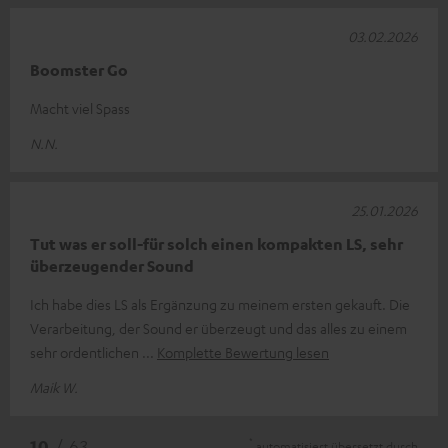
03.02.2026
Boomster Go
Macht viel Spass
N.N.
25.01.2026
Tut was er soll-für solch einen kompakten LS, sehr
überzeugender Sound
Ich habe dies LS als Ergänzung zu meinem ersten gekauft. Die
Verarbeitung, der Sound er überzeugt und das alles zu einem
sehr ordentlichen
Komplette Bewertung lesen
Maik W.
*
10
/ 63
automatisiert übersetzt durch