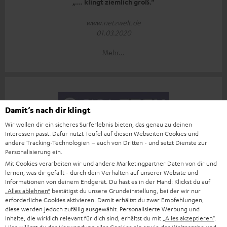
„… klingt ziemlich groß.“
www.netzwelt.de
01.03.2020
Mehr...
Damit‘s nach dir klingt
Wir wollen dir ein sicheres Surferlebnis bieten, das genau zu deinen
„… für einen besonderen Hörspaß.“
Interessen passt. Dafür nutzt Teufel auf diesen Webseiten Cookies und
andere Tracking-Technologien – auch von Dritten - und setzt Dienste zur
www.giga.de
Personalisierung ein.
25.02.2020
Mit Cookies verarbeiten wir und andere Marketingpartner Daten von dir und
lernen, was dir gefällt - durch dein Verhalten auf unserer Website und
Mehr...
Informationen von deinem Endgerät. Du hast es in der Hand: Klickst du auf
„Alles ablehnen“
bestätigst du unsere Grundeinstellung, bei der wir nur
erforderliche Cookies aktivieren. Damit erhältst du zwar Empfehlungen,
diese werden jedoch zufällig ausgewählt. Personalisierte Werbung und
Inhalte, die wirklich relevant für dich sind, erhältst du mit
„Alles akzeptieren“
.