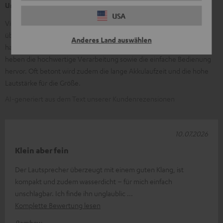
Unsere Kunden sagen
USA
Viele Kunden loben den kraftvollen, sauberen Klang mit
überraschend gutem Bass. Häufig genannt wird die kompakte,
Anderes Land auswählen
handliche und robuste Bauweise, ideal für Reise und Outdoor. Viele
heben die hochwertige Verarbeitung sowie die einfache Bedienung
hervor. Oft betont wird zudem die lange Akkulaufzeit und die hohe
Lautstärke für die Größe.
AI-generiert aus dem Text unserer Kundenrezensionen
10.07.2026
Klein aber fein
Der Lautsprecher überzeugt mit einem guten Klang, ist
kompakt und zudem wasserdicht – für mich einfach
unschlagbar. Ich finde ihn unglaublic
Komplette Bewertung lesen
Rambow