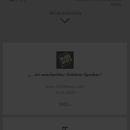
DeepL
MEHR ANZEIGEN
„… ein waschechter Outdoor-Speaker.“
www.blokkbeats.com
15.06.2020
Mehr...