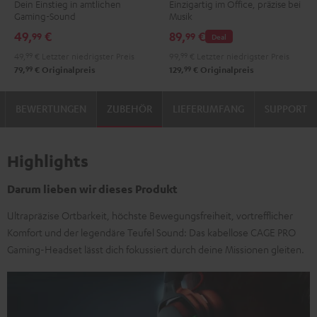
Dein Einstieg in amtlichen
Einzigartig im Office, präzise bei
Black
Gaming-Sound
Musik
49,
€
89,
€
99
99
Deal
49,
99
€
Letzter niedrigster Preis
99,
99
€
Letzter niedrigster Preis
99
99
79,
€
Originalpreis
129,
€
Originalpreis
BEWERTUNGEN
ZUBEHÖR
LIEFERUMFANG
SUPPORT
Highlights
Darum lieben wir dieses Produkt
Ultrapräzise Ortbarkeit, höchste Bewegungsfreiheit, vortrefflicher
Komfort und der legendäre Teufel Sound: Das kabellose CAGE PRO
Gaming-Headset lässt dich fokussiert durch deine Missionen gleiten.