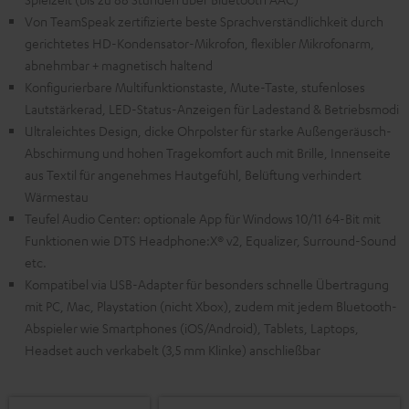
Von TeamSpeak zertifizierte beste Sprachverständlichkeit durch
gerichtetes HD-Kondensator-Mikrofon, flexibler Mikrofonarm,
abnehmbar + magnetisch haltend
Konfigurierbare Multifunktionstaste, Mute-Taste, stufenloses
Lautstärkerad, LED-Status-Anzeigen für Ladestand & Betriebsmodi
Ultraleichtes Design, dicke Ohrpolster für starke Außengeräusch-
Abschirmung und hohen Tragekomfort auch mit Brille, Innenseite
aus Textil für angenehmes Hautgefühl, Belüftung verhindert
Wärmestau
Teufel Audio Center: optionale App für Windows 10/11 64-Bit mit
Funktionen wie DTS Headphone:X® v2, Equalizer, Surround-Sound
etc.
Kompatibel via USB-Adapter für besonders schnelle Übertragung
mit PC, Mac, Playstation (nicht Xbox), zudem mit jedem Bluetooth-
Abspieler wie Smartphones (iOS/Android), Tablets, Laptops,
Headset auch verkabelt (3,5 mm Klinke) anschließbar