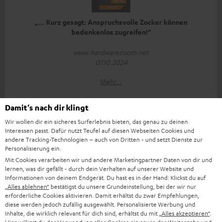
„… Kurz gesagt: Anspruchsvolle Zocker können
bedenkenlos zugreifen!“
www.hardwarezoom.net
07.10.2024
Mehr...
Damit‘s nach dir klingt
Wir wollen dir ein sicheres Surferlebnis bieten, das genau zu deinen
Interessen passt. Dafür nutzt Teufel auf diesen Webseiten Cookies und
andere Tracking-Technologien – auch von Dritten - und setzt Dienste zur
Personalisierung ein.
„Das Teufel CAGE PRO ist ein exzellentes kabelloses
Mit Cookies verarbeiten wir und andere Marketingpartner Daten von dir und
lernen, was dir gefällt - durch dein Verhalten auf unserer Website und
Headset…“
Informationen von deinem Endgerät. Du hast es in der Hand: Klickst du auf
„Alles ablehnen“
bestätigst du unsere Grundeinstellung, bei der wir nur
www.playstationinfo.de
erforderliche Cookies aktivieren. Damit erhältst du zwar Empfehlungen,
02.10.2024
diese werden jedoch zufällig ausgewählt. Personalisierte Werbung und
Inhalte, die wirklich relevant für dich sind, erhältst du mit
„Alles akzeptieren“
.
Mehr...