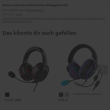
Sicher einkaufen mit 8 Wochen Rückgaberecht
inkl. kostenlosem
Rückversand
Hersteller:
Teufel
Sicherheitshinweise
Ersatzteile
Reparaturen
Software-Updates
Gesetzliche Gewährleistung
Elektrogeräte Rücknahme
Das könnte dir auch gefallen
+ weitere Farbvariationen
CAGE
ZOLA
ZOLA
CAGE ONE
ZOLA
ONE
Dark
Light
Night
Gray
Gray