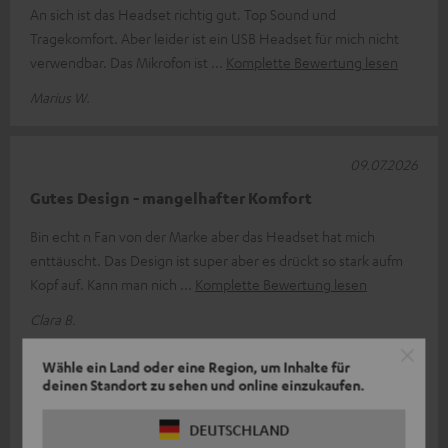
An sich ist das Headset richtig gut. Top Sound und
Tragekomfort. Aber leider ist ein USB Headset für mich nicht
verwendbar. Das Mikrofon ist
Komplette Bewertung lesen
Marius W.
09.07.2026
Gutes Design - mangelhafter Komfort
Bin echt n Fan von der Marke aber das Headset hat mich
enttäuscht. Das Design ist super aber es drückt so stark aufm
Kopf auf. Kann man nich
Komplette Bewertung lesen
Clara B.
Antwort von Teufel:
Wähle ein Land oder eine Region, um Inhalte für
deinen Standort zu sehen und online einzukaufen.
Vielen Dank für dein Feedback!
DEUTSCHLAND
Schade, dass der Tragekomfort des CAGE PRO bei dir