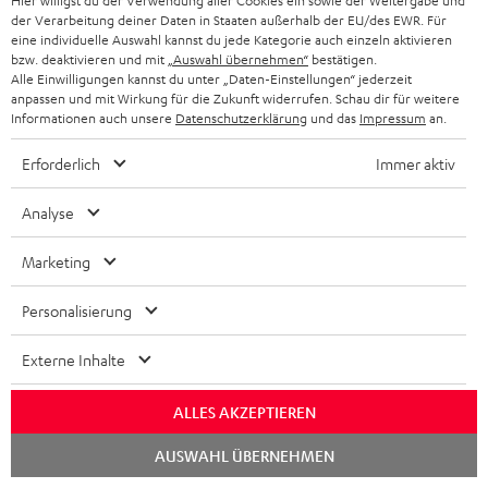
Hier willigst du der Verwendung aller Cookies ein sowie der Weitergabe und
der Verarbeitung deiner Daten in Staaten außerhalb der EU/des EWR. Für
eine individuelle Auswahl kannst du jede Kategorie auch einzeln aktivieren
bzw. deaktivieren und mit
„Auswahl übernehmen“
bestätigen.
Alle Einwilligungen kannst du unter „Daten-Einstellungen“ jederzeit
anpassen und mit Wirkung für die Zukunft widerrufen. Schau dir für weitere
Informationen auch unsere
Datenschutzerklärung
und das
Impressum
an.
Erforderlich
Immer aktiv
„… kabelloser Kopfhörer, der in allen Bereichen
überzeugen kann.“
Analyse
www.inn-joy.de
01.10.2024
Marketing
Mehr...
Personalisierung
Externe Inhalte
ALLES AKZEPTIEREN
Chat
AUSWAHL ÜBERNEHMEN
starten
„… hervorragendes kabelloses Headset!“