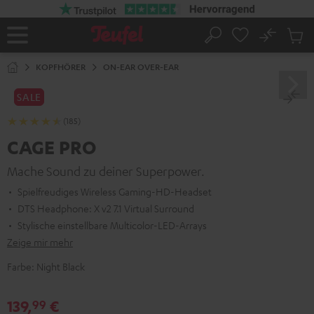
ZUM
NHALT
RINGEN
No
Abs
Startseite
Suche
Artike
im
KOPFHÖRER
ON-EAR OVER-EAR
Waren
SALE
(185)
CAGE PRO
Mache Sound zu deiner Superpower.
Spielfreudiges Wireless Gaming-HD-Headset
DTS Headphone: X v2 7.1 Virtual Surround
Stylische einstellbare Multicolor-LED-Arrays
Zeige mir mehr
Farbe:
Night Black
139,
€
99