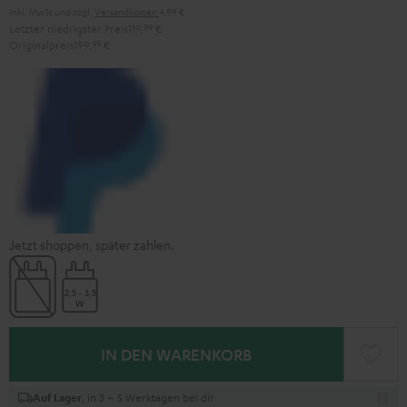
Inkl. MwSt
und zzgl.
Versandkosten
4,99 €
Letzter niedrigster Preis
119,
99
€
Originalpreis
199,
99
€
Jetzt shoppen, später zahlen.
IN DEN WARENKORB
, in 3 – 5 Werktagen bei dir
Auf Lager