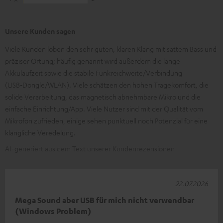
Unsere Kunden sagen
Viele Kunden loben den sehr guten, klaren Klang mit sattem Bass und
präziser Ortung; häufig genannt wird außerdem die lange
Akkulaufzeit sowie die stabile Funkreichweite/Verbindung
(USB‑Dongle/WLAN). Viele schätzen den hohen Tragekomfort, die
solide Verarbeitung, das magnetisch abnehmbare Mikro und die
einfache Einrichtung/App. Viele Nutzer sind mit der Qualität vom
Mikrofon zufrieden, einige sehen punktuell noch Potenzial für eine
klangliche Veredelung.
AI-generiert aus dem Text unserer Kundenrezensionen
22.07.2026
Mega Sound aber USB für mich nicht verwendbar
(Windows Problem)