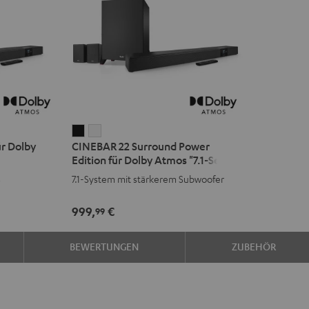
CINEBAR
CINEBAR
r Dolby
CINEBAR 22 Surround Power
22
22
Edition für Dolby Atmos "7.1-Set"
Surround
Surround
s
7.1-System mit stärkerem Subwoofer
Power
Power
Edition
Edition
999,
€
99
für
für
Dolby
Dolby
BEWERTUNGEN
ZUBEHÖR
Atmos
Atmos
"7.1-
"7.1-
Set"
Set"
Schwarz
Weiß