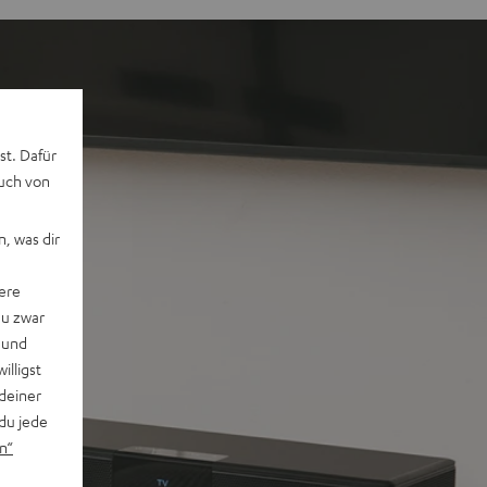
st. Dafür
auch von
, was dir
ere
du zwar
 und
willigst
deiner
du jede
n“