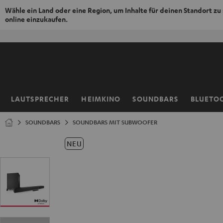
Wähle ein Land oder eine Region, um Inhalte für deinen Standort zu
online einzukaufen.
ZUM
NHALT
RINGEN
LAUTSPRECHER
HEIMKINO
SOUNDBARS
BLUETO
Startseite
SOUNDBARS
SOUNDBARS MIT SUBWOOFER
NEU