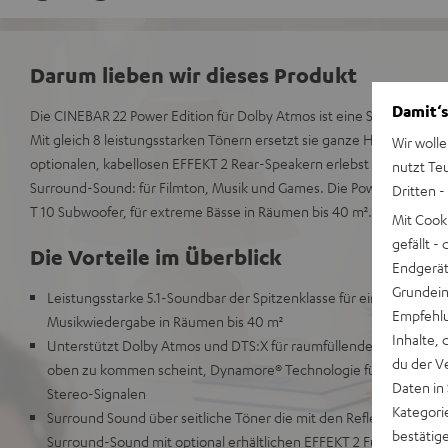
Darum lieben wir dieses Produkt
Damit‘s
Die CINEBAR 22 Power Edition für Dolby Atmos ist eine Soundbar, die
Mit gleich 8 leistungsstarken Tönern ersetzt sie ganze Heimkinosy
Wir wolle
optionalen, kabellosen EFFEKT 2 Rear-Speakern erlebst du beeindru
nutzt Te
Surround-Sound: für Filmton, Musik und Games. Die Power Edition
Dritten -
T 10 Subwoofer, für extreme Bässe in Räumen bis 40 m².
Mit Cook
gefällt 
Die Vorteile im Überblick
Endgerät.
Grundeins
Leistungsstarke 5.1-Soundbar der Spitzenklasse für eine extrem 
Empfehlu
Musikwiedergabe in Räumen bis 40 m²
Inhalte, 
Unterstützt Dolby Atmos und DTS:X für raumfüllenden, cineasti
du der V
oben zu kommen scheint, Dynamore® Technologie für eine Verbr
Daten in
Stereo-Signalen
Kategori
Surround Sound über seitliche Töner die mit den Reflexionen des 
bestätig
Surround-Sound mit optional erhältlichen EFFEKT 2 Funk-Speake