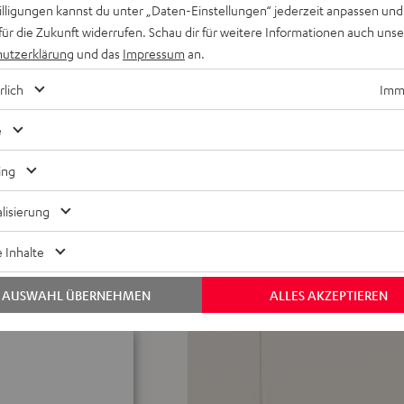
willigungen kannst du unter „Daten-Einstellungen“ jederzeit anpassen und
ner in koaxialer Anordnung,
für die Zukunft widerrufen. Schau dir für weitere Informationen auch uns
sstarke Hochtöner für ein
utzerklärung
und das
Impressum
an.
 reflektierenden Surround
rlich
Imme
nfire verwendbar, Soundmodi
e
g von Musik vom Smartphone,
ing
ion und 3D unterstützt,
in-Kabel-Anschluss
lisierung
les Frontgitter aus Metall,
 Inhalte
X-In, optischer
AUSWAHL ÜBERNEHMEN
ALLES AKZEPTIEREN