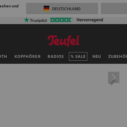
 sehen und
DEUTSCHLAND
OTH
KOPFHÖRER
RADIOS
SALE
NEU
ZUBEHÖ