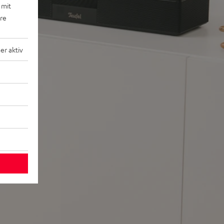
 mit
ere
r aktiv