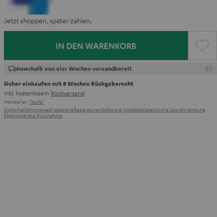
Jetzt shoppen, später zahlen.
IN DEN WARENKORB
Innerhalb von vier Wochen versandbereit
Sicher einkaufen mit 8 Wochen Rückgaberecht
inkl. kostenlosem
Rückversand
Hersteller:
Teufel
Sicherheitshinweise
Ersatzteile
Reparaturen
Software-Updates
Gesetzliche Gewährleistung
Elektrogeräte Rücknahme