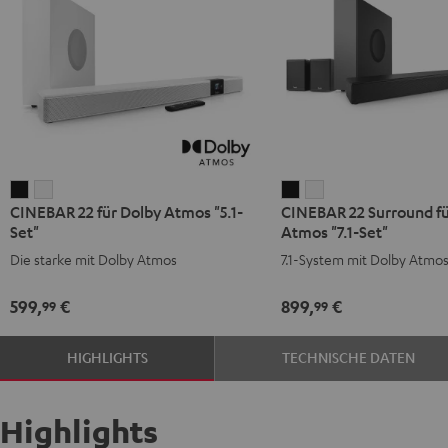
CINEBAR
CINEBAR
CINEBAR
CINEBAR
CINEBAR 22 für Dolby Atmos "5.1-
CINEBAR 22 Surround fü
22
22
22
22
Set"
Atmos "7.1-Set"
für
für
Surround
Surround
Die starke mit Dolby Atmos
7.1-System mit Dolby Atmo
Dolby
Dolby
für
für
Atmos
Atmos
Dolby
Dolby
599,
€
899,
€
99
99
"5.1-
"5.1-
Atmos
Atmos
Set"
Set"
"7.1-
"7.1-
HIGHLIGHTS
TECHNISCHE DATEN
Schwarz
Weiß
Set"
Set"
Schwarz
Weiß
Highlights