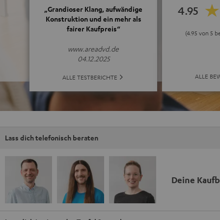
4.95
„Grandioser Klang, aufwändige
Konstruktion und ein mehr als
fairer Kaufpreis“
(4.95 von 5 
www.areadvd.de
04.12.2025
ALLE B
ALLE TESTBERICHTE
Lass dich telefonisch beraten
Deine Kauf