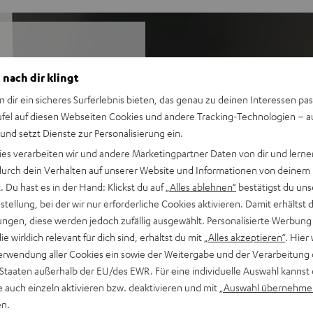
 nach dir klingt
 eigentlich keine mehr ist.
steme. Und mit den
n dir ein sicheres Surferlebnis bieten, das genau zu deinen Interessen pas
ckenden, immersiven 7.1-
ufel auf diesen Webseiten Cookies und andere Tracking-Technologien – 
 kommt mit besonders starkem
 und setzt Dienste zur Personalisierung ein.
ies verarbeiten wir und andere Marketingpartner Daten von dir und lernen
- durch dein Verhalten auf unserer Website und Informationen von deinem
 Du hast es in der Hand: Klickst du auf
„Alles ablehnen“
bestätigst du uns
tellung, bei der wir nur erforderliche Cookies aktivieren. Damit erhältst 
druckvolle TV-, Gaming- und
ngen, diese werden jedoch zufällig ausgewählt. Personalisierte Werbung
die wirklich relevant für dich sind, erhältst du mit
„Alles akzeptieren“
. Hier 
schen 3D-Sound, der auch von
erwendung aller Cookies ein sowie der Weitergabe und der Verarbeitung 
eiterung der Bühne bei
 Staaten außerhalb der EU/des EWR. Für eine individuelle Auswahl kannst 
e auch einzeln aktivieren bzw. deaktivieren und mit
„Auswahl übernehme
Raumes arbeiten, 7.1-
en.
rn