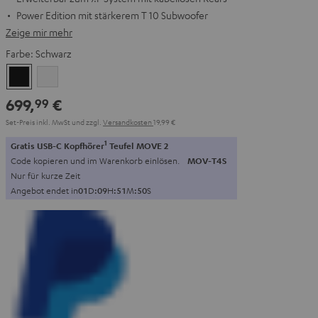
Power Edition mit stärkerem T 10 Subwoofer
Zeige mir mehr
Farbe:
Schwarz
Schwarz
Weiß
699,
€
99
Set-Preis inkl. MwSt
und zzgl.
Versandkosten
19,99 €
1
Gratis USB-C Kopfhörer
Teufel MOVE 2
Code kopieren und im Warenkorb einlösen.
MOV-T4S
Nur für kurze Zeit
Angebot endet in
0
1
D
:
0
9
H
:
5
1
M
:
4
9
S