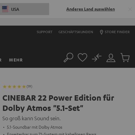
Anderes Land auswählen
USA
SUPPORT
GESCHÄFTSKUNDEN
STORE FINDER
No
R
MEHR
Suche
Mein
Artikel
Konto
im
Warenk
(19)
CINEBAR 22 Power Edition für
Dolby Atmos "5.1-Set"
So groß kann Sound sein.
5.1-Soundbar mit Dolby Atmos
Erweiterbar zum 7.1-System mit kabellosen Rears