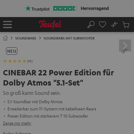
ZUM
NHALT
RINGEN
No
Abs
Startseite
Suche
Artike
im
SOUNDBARS
SOUNDBARS MIT SUBWOOFER
Waren
NEU
(19)
CINEBAR 22 Power Edition für
Dolby Atmos "5.1-Set"
So groß kann Sound sein.
5.1-Soundbar mit Dolby Atmos
Erweiterbar zum 7.1-System mit kabellosen Rears
Power Edition mit stärkerem T 10 Subwoofer
Zeige mir mehr
Farbe:
Schwarz