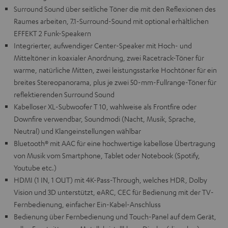
Surround Sound über seitliche Töner die mit den Reflexionen des
Raumes arbeiten, 7.1-Surround-Sound mit optional erhältlichen
EFFEKT 2 Funk-Speakern
Integrierter, aufwendiger Center-Speaker mit Hoch- und
Mitteltöner in koaxialer Anordnung, zwei Racetrack-Töner für
warme, natürliche Mitten, zwei leistungsstarke Hochtöner für ein
breites Stereopanorama, plus je zwei 50-mm-Fullrange-Töner für
reflektierenden Surround Sound
Kabelloser XL-Subwoofer T 10, wahlweise als Frontfire oder
Downfire verwendbar, Soundmodi (Nacht, Musik, Sprache,
Neutral) und Klangeinstellungen wählbar
Bluetooth® mit AAC für eine hochwertige kabellose Übertragung
von Musik vom Smartphone, Tablet oder Notebook (Spotify,
Youtube etc.)
HDMI (1 IN, 1 OUT) mit 4K-Pass-Through, welches HDR, Dolby
Vision und 3D unterstützt, eARC, CEC für Bedienung mit der TV-
Fernbedienung, einfacher Ein-Kabel-Anschluss
Bedienung über Fernbedienung und Touch-Panel auf dem Gerät,