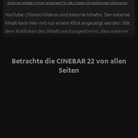
Externe Inhalte immer anzeigen? In den Daten‑Einstellungen aktivieren
YouTube-/Vimeo-Videos sind externe Inhalte. Der externe
Inhalt kann hier mit nur einem Klick angezeigt werden. Mit
dem Anklicken des Inhalts wird zugestimmt, dass externe
Inhalte angezeigt werden. Dabei können
personenbezogene Daten an Drittplattformen
übermittelt werden.
Weitere Informationen sind in der
Betrachte die CINEBAR 22 von allen
Datenschutzerklärung unter I zu finden
.
Seiten