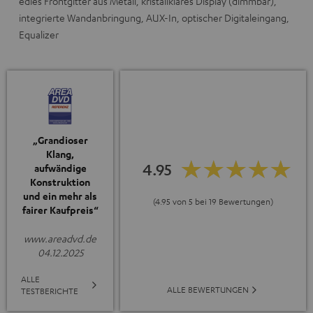
edles Frontgitter aus Metall, kristallklares Display (dimmbar),
integrierte Wandanbringung, AUX-In, optischer Digitaleingang,
Equalizer
„Grandioser
Klang,
4.95
aufwändige
Konstruktion
und ein mehr als
(4.95 von 5 bei 19 Bewertungen)
fairer Kaufpreis“
www.areadvd.de
04.12.2025
ALLE
ALLE BEWERTUNGEN
TESTBERICHTE