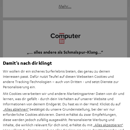
Mehr...
„… alles andere als Schmalspur-Klang…“
Damit‘s nach dir klingt
www.computerbild.de
10.12.2025
Wir wollen dir ein sicheres Surferlebnis bieten, das genau zu deinen
Interessen passt. Dafür nutzt Teufel auf diesen Webseiten Cookies und
Mehr...
andere Tracking-Technologien – auch von Dritten - und setzt Dienste zur
Personalisierung ein.
Mit Cookies verarbeiten wir und andere Marketingpartner Daten von dir und
lernen, was dir gefällt - durch dein Verhalten auf unserer Website und
Informationen von deinem Endgerät. Du hast es in der Hand: Klickst du auf
„Alles ablehnen“
bestätigst du unsere Grundeinstellung, bei der wir nur
erforderliche Cookies aktivieren. Damit erhältst du zwar Empfehlungen,
diese werden jedoch zufällig ausgewählt. Personalisierte Werbung und
Inhalte, die wirklich relevant für dich sind, erhältst du mit
„Alles akzeptieren“
.
„… klingt schön wuchtig…“