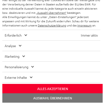
Hier willigst du der Verwendung aller Cookies ein sowie der Weitergabe und
der Verarbeitung deiner Daten in Staaten außerhalb der EU/des EWR. Für
www.hifi.de
eine individuelle Auswahl kannst du jede Kategorie auch einzeln aktivieren
04.12.2025
bzw. deaktivieren und mit
„Auswahl übernehmen“
bestätigen.
Alle Einwilligungen kannst du unter „Daten-Einstellungen“ jederzeit
Mehr...
anpassen und mit Wirkung für die Zukunft widerrufen. Schau dir für weitere
Informationen auch unsere
Datenschutzerklärung
und das
Impressum
an.
Erforderlich
Immer aktiv
Analyse
„Der Klang ist eine Wucht“
Marketing
www.netzwelt.de
04.12.2025
Personalisierung
Mehr...
Externe Inhalte
ALLES AKZEPTIEREN
Chat
Zubehör
AUSWAHL ÜBERNEHMEN
starten