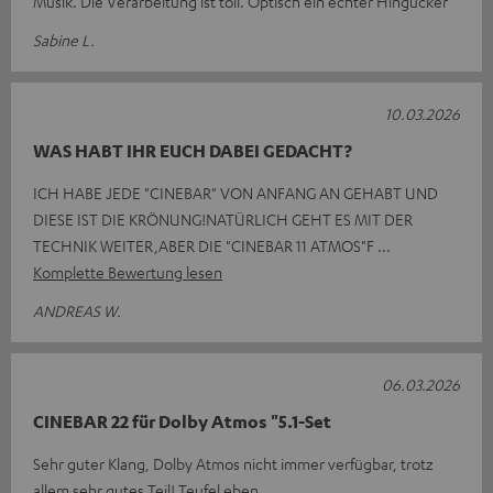
Musik. Die Verarbeitung ist toll. Optisch ein echter Hingucker
Sabine L.
10.03.2026
WAS HABT IHR EUCH DABEI GEDACHT?
ICH HABE JEDE "CINEBAR" VON ANFANG AN GEHABT UND
DIESE IST DIE KRÖNUNG!NATÜRLICH GEHT ES MIT DER
TECHNIK WEITER,ABER DIE "CINEBAR 11 ATMOS"F
Komplette Bewertung lesen
ANDREAS W.
06.03.2026
CINEBAR 22 für Dolby Atmos "5.1-Set
Sehr guter Klang, Dolby Atmos nicht immer verfügbar, trotz
allem sehr gutes Teil! Teufel eben.