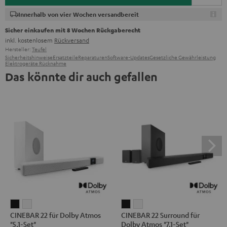
Innerhalb von vier Wochen versandbereit
Sicher einkaufen mit 8 Wochen Rückgaberecht
inkl. kostenlosem
Rückversand
Hersteller:
Teufel
Sicherheitshinweise
Ersatzteile
Reparaturen
Software-Updates
Gesetzliche Gewährleistung
Elektrogeräte Rücknahme
Das könnte dir auch gefallen
CINEBAR
CINEBAR
CINEBAR
CINEBAR
CINEBAR 22 für Dolby Atmos
CINEBAR 22 Surround für
22
22
22
22
"5.1-Set"
Dolby Atmos "7.1-Set"