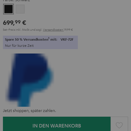
Schwarz
Weiß
699,
€
99
Set-Preis inkl. MwSt
und zzgl.
Versandkosten
19,99 €
1
Spare 50 % Versandkosten
mit:
VKF-72F
Nur für kurze Zeit
Jetzt shoppen, später zahlen.
IN DEN WARENKORB