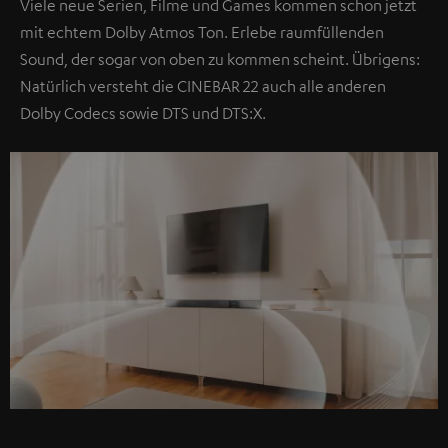
Viele neue Serien, Filme und Games kommen schon jetzt
mit echtem Dolby Atmos Ton. Erlebe raumfüllenden
Sound, der sogar von oben zu kommen scheint. Übrigens:
Natürlich versteht die CINEBAR 22 auch alle anderen
Dolby Codecs sowie DTS und DTS:X.