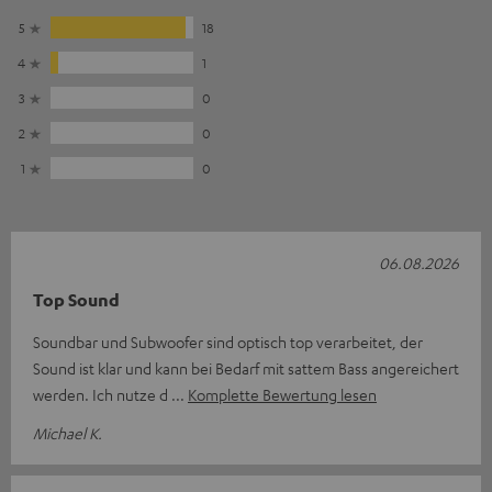
5
18
4
1
3
0
2
0
1
0
06.08.2026
Top Sound
Soundbar und Subwoofer sind optisch top verarbeitet, der
Sound ist klar und kann bei Bedarf mit sattem Bass angereichert
werden. Ich nutze d
Komplette Bewertung lesen
Michael K.