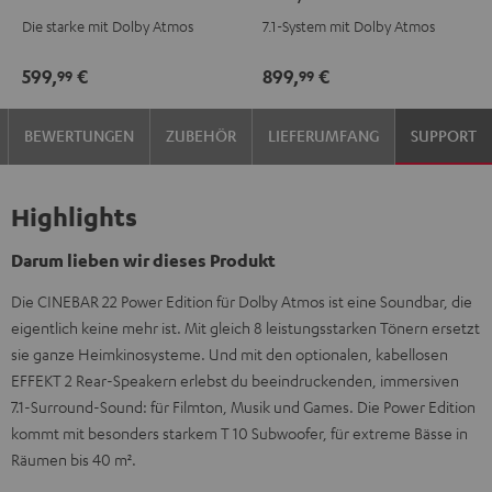
für
für
Surround
Surround
Die starke mit Dolby Atmos
7.1-System mit Dolby Atmos
Dolby
Dolby
für
für
Atmos
Atmos
Dolby
Dolby
599,
€
899,
€
99
99
"5.1-
"5.1-
Atmos
Atmos
Set"
Set"
"7.1-
"7.1-
BEWERTUNGEN
ZUBEHÖR
LIEFERUMFANG
SUPPORT
Schwarz
Weiß
Set"
Set"
Schwarz
Weiß
Highlights
Darum lieben wir dieses Produkt
Die CINEBAR 22 Power Edition für Dolby Atmos ist eine Soundbar, die
eigentlich keine mehr ist. Mit gleich 8 leistungsstarken Tönern ersetzt
sie ganze Heimkinosysteme. Und mit den optionalen, kabellosen
EFFEKT 2 Rear-Speakern erlebst du beeindruckenden, immersiven
7.1-Surround-Sound: für Filmton, Musik und Games. Die Power Edition
kommt mit besonders starkem T 10 Subwoofer, für extreme Bässe in
Räumen bis 40 m².