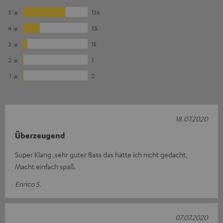
5
136
4
55
3
15
2
1
1
2
18.07.2020
Überzeugend
Super Klang ,sehr guter Bass das hätte ich nicht gedacht,
Macht einfach spaß.
Enrico S.
07.07.2020