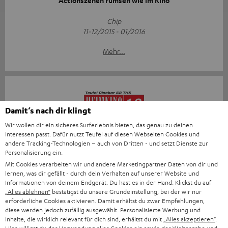
"Actionszenen rumsen wie im Kino"
Chip
11-12/2015 - 01/2016
Mehr...
Damit‘s nach dir klingt
Wir wollen dir ein sicheres Surferlebnis bieten, das genau zu deinen
„Im Hörtest bewies der Cinebar 52 THX eindrucksvoll, dass
Interessen passt. Dafür nutzt Teufel auf diesen Webseiten Cookies und
seine THX-Lizenz zu Recht erteilt wurde“
andere Tracking-Technologien – auch von Dritten - und setzt Dienste zur
Personalisierung ein.
Heimkino
Mit Cookies verarbeiten wir und andere Marketingpartner Daten von dir und
01-02/2015
lernen, was dir gefällt - durch dein Verhalten auf unserer Website und
Informationen von deinem Endgerät. Du hast es in der Hand: Klickst du auf
„Alles ablehnen“
bestätigst du unsere Grundeinstellung, bei der wir nur
Mehr...
erforderliche Cookies aktivieren. Damit erhältst du zwar Empfehlungen,
diese werden jedoch zufällig ausgewählt. Personalisierte Werbung und
Inhalte, die wirklich relevant für dich sind, erhältst du mit
„Alles akzeptieren“
.