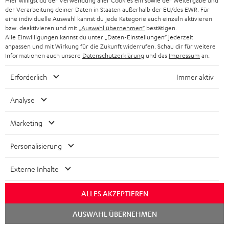
Hier willigst du der Verwendung aller Cookies ein sowie der Weitergabe und
der Verarbeitung deiner Daten in Staaten außerhalb der EU/des EWR. Für
Zubehör
eine individuelle Auswahl kannst du jede Kategorie auch einzeln aktivieren
bzw. deaktivieren und mit
„Auswahl übernehmen“
bestätigen.
Alle Einwilligungen kannst du unter „Daten-Einstellungen“ jederzeit
anpassen und mit Wirkung für die Zukunft widerrufen. Schau dir für weitere
Notwendiges Zubehör ist im Lieferumfang
Informationen auch unsere
Datenschutzerklärung
und das
Impressum
an.
enthalten.
Erforderlich
Immer aktiv
Weiteres Zubehör
Analyse
Marketing
Personalisierung
Externe Inhalte
ALLES AKZEPTIEREN
Chat
AUSWAHL ÜBERNEHMEN
starten
5,0 m Subwoofer-Kabel
1,5 m Koaxial-Kabel C7515D
1,5