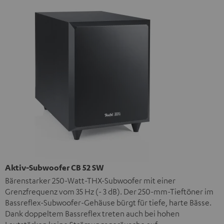
Aktiv-Subwoofer CB 52 SW
Bärenstarker 250-Watt-THX-Subwoofer mit einer
Grenzfrequenz vom 35 Hz (- 3 dB). Der 250-mm-Tieftöner im
Bassreflex-Subwoofer-Gehäuse bürgt für tiefe, harte Bässe.
Dank doppeltem Bassreflex treten auch bei hohen