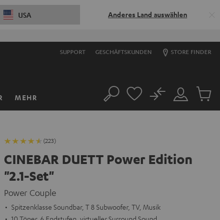
Anderes Land auswählen
USA
SUPPORT
GESCHÄFTSKUNDEN
STORE FINDER
No
R
MEHR
Suche
Mein
Artikel
Konto
im
Warenk
(223)
CINEBAR DUETT Power Edition
"2.1-Set"
Power Couple
Spitzenklasse Soundbar, T 8 Subwoofer, TV, Musik
10 Töner, 6 Endstufen, virtueller Surround Sound