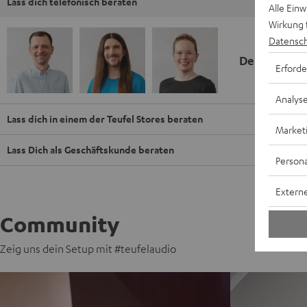
Lass dich telefonisch beraten
Alle Ein
Wirkung 
Datensch
Deine Kauf
Erforde
Analys
Lass dich in einem der Teufel Stores beraten
Market
Lass Dich als Geschäftskunde beraten
Persona
Externe
Community
Zeig uns dein Setup mit #teufelaudio