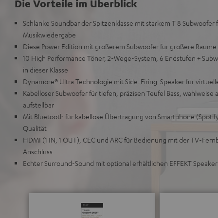
Die Vorteile im Überblick
Schlanke Soundbar der Spitzenklasse mit starkem T 8 Subwoofer 
Musikwiedergabe
Diese Power Edition mit größerem Subwoofer für größere Räume
10 High Performance Töner, 2-Wege-System, 6 Endstufen + Subw
in dieser Klasse
Dynamore® Ultra Technologie mit Side-Firing-Speaker für virtuel
Kabelloser Subwoofer für tiefen, präzisen Teufel Bass, wahlweise a
aufstellbar
Mit Bluetooth für kabellose Übertragung von Smartphone (Spotify
Qualität
HDMI (1 IN, 1 OUT), CEC und ARC für Bedienung mit der TV-Fern
Anschluss
Echter Surround-Sound mit optional erhältlichen EFFEKT Speake