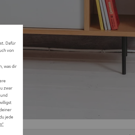
st. Dafür
auch von
, was dir
ere
du zwar
 und
willigst
deiner
du jede
n“