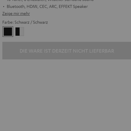
Bluetooth, HDMI, CEC, ARC, EFFEKT Speaker
Zeige mir mehr
Farbe:
Schwarz / Schwarz
Schwarz
Schwarz
/
/
Schwarz
Weiß
DIE WARE IST DERZEIT NICHT LIEFERBAR