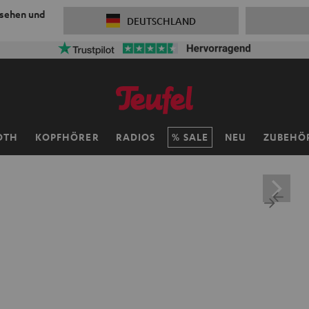
 sehen und
DEUTSCHLAND
OTH
KOPFHÖRER
RADIOS
SALE
NEU
ZUBEHÖ