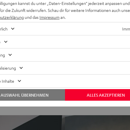
willigungen kannst du unter „Daten-Einstellungen“ jederzeit anpassen und
für die Zukunft widerrufen. Schau dir für weitere Informationen auch uns
utzerklärung
und das
Impressum
an.
Keinen Store in der Nähe? Kein Problem,
beratung
beraten dich auch persönlich am Telefo
rlich
Imme
Hier Termin buchen
e
ing
lisierung
 Inhalte
AUSWAHL ÜBERNEHMEN
ALLES AKZEPTIEREN