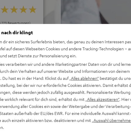
ei 223 Bewertungen)
 nach dir klingt
n dir ein sicheres Surferlebnis bieten, das genau zu deinen Interessen pas
WERTUNGEN
ufel auf diesen Webseiten Cookies und andere Tracking-Technologien – 
 und setzt Dienste zur Personalisierung ein.
ies verarbeiten wir und andere Marketingpartner Daten von dir und lernen
- durch dein Verhalten auf unserer Website und Informationen von deinem
 Du hast es in der Hand: Klickst du auf
„Alles ablehnen“
bestätigst du uns
tellung, bei der wir nur erforderliche Cookies aktivieren. Damit erhältst 
ngen, diese werden jedoch zufällig ausgewählt. Personalisierte Werbung
die wirklich relevant für dich sind, erhältst du mit
„Alles akzeptieren“
. Hier 
erwendung aller Cookies ein sowie der Weitergabe und der Verarbeitung 
 Staaten außerhalb der EU/des EWR. Für eine individuelle Auswahl kannst 
e auch einzeln aktivieren bzw. deaktivieren und mit
„Auswahl übernehme
en.