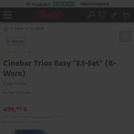
ZUM
NHALT
RINGEN
No
Abs
Startseite
Suche
Artike
im
SALE
B-WARE
Waren
B-WARE
(6)
Cinebar Trios Easy "3.1-Set" (B-
Ware)
Easy Rider
Farbe:
Schwarz
499,
€
99
Inkl. MwSt
und zzgl.
Versandkosten
24,99 €
A-Ware-Preis
1.099,
99
€