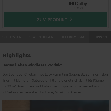
ZUM PRODUKT
ISCHE DATEN
BEWERTUNGEN
LIEFERUMFANG
SUPPORT
Highlights
Darum lieben wir dieses Produkt
Der Soundbar Cinebar Trios Easy kommt im Gegensatz zum normalen
Trios mit kleinerem Subwoofer T 8 und eignet sich damit für Räume
bis 30 m². Ansonsten bleibt alles gleich: spielfertig, erweiterbar zum
5.1-Set und extrem stark für Filme, Musik und Games.