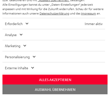
bzw. deaktivieren und mit
„Auswahl übernehmen“
bestätigen.
STEREOANLAGEN
Alle Einwilligungen kannst du unter „Daten-Einstellungen“ jederzeit
STORES
anpassen und mit Wirkung für die Zukunft widerrufen. Schau dir für weitere
FRANKREICH
LAUTSPRECHER
Informationen auch unsere
Datenschutzerklärung
und das
Impressum
an.
DEINE VORTEILE BEI TEUFEL
Erforderlich
Immer aktiv
POLEN
ULTIMA-SERIE
TEUFEL STORY
Analyse
IN-EAR-KOPFHÖRER
SPANIEN
UNSER MANAGEMENT
Marketing
FANSHOP
NACHHALTIGKEIT
ITALIEN
NEUHEITEN
Personalisierung
Technische Änderungen, Tippfehler und Irrtum vorbehalten. Das auf unseren
UNSERE WERTE
Fotos abgebildete Zubehör ist nicht im Lieferumfang enthalten. Etwaige
USA
Entsorgungsgebühren für Batterien sind im Preis inbegriffen.
Externe Inhalte
BILDUNGSRABATT
©2026 Lautsprecher Teufel GmbH - All rights reserved.
WEITERE LÄNDER
ALLES AKZEPTIEREN
GESCHENKGUTSCHEIN
Chat
Impressum
AGB
Datenschutz
Daten-Einstellungen
EU Data Act
AUSWAHL ÜBERNEHMEN
starten
BARRIEREFREIHEIT
Vertrag widerrufen