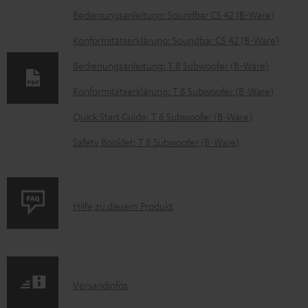
D
Bedienungsanleitung: Soundbar CS 42 (B-Ware)
o
Konformitätserklärung: Soundbar CS 42 (B-Ware)
k
Bedienungsanleitung: T 8 Subwoofer (B-Ware)
u
Konformitätserklärung: T 8 Subwoofer (B-Ware)
m
e
Quick Start Guide: T 8 Subwoofer (B-Ware)
n
Safety Booklet: T 8 Subwoofer (B-Ware)
t
e
z
P
Hilfe zu diesem Produkt
u
r
m
o
H
d
e
I
Versandinfos
u
r
n