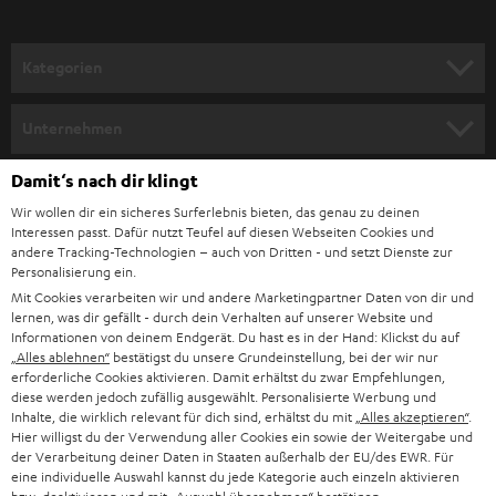
a
n
Kategorien
m
HEIMKINO
e
Unternehmen
l
HEIMKINO-KOMPLETTANLAGEN
SUPPORT
Damit‘s nach dir klingt
d
Teufel Onlineshops
Wir wollen dir ein sicheres Surferlebnis bieten, das genau zu deinen
SOUNDBAR
u
KARRIERE
Interessen passt. Dafür nutzt Teufel auf diesen Webseiten Cookies und
DEUTSCHLAND
n
andere Tracking-Technologien – auch von Dritten - und setzt Dienste zur
HIFI-LAUTSPRECHER
Personalisierung ein.
PRESSE & MARKETING
g
Mit Cookies verarbeiten wir und andere Marketingpartner Daten von dir und
ÖSTERREICH
SMART HOME
lernen, was dir gefällt - durch dein Verhalten auf unserer Website und
GESCHÄFTSKUNDEN
Informationen von deinem Endgerät. Du hast es in der Hand: Klickst du auf
„Alles ablehnen“
bestätigst du unsere Grundeinstellung, bei der wir nur
SCHWEIZ
BLUETOOTH-LAUTSPRECHER
PARTNERPROGRAMM
erforderliche Cookies aktivieren. Damit erhältst du zwar Empfehlungen,
diese werden jedoch zufällig ausgewählt. Personalisierte Werbung und
KOPFHÖRER
Inhalte, die wirklich relevant für dich sind, erhältst du mit
„Alles akzeptieren“
.
NIEDERLANDE
BLOG
Hier willigst du der Verwendung aller Cookies ein sowie der Weitergabe und
der Verarbeitung deiner Daten in Staaten außerhalb der EU/des EWR. Für
BLUETOOTH-KOPFHÖRER
NEWSLETTER
eine individuelle Auswahl kannst du jede Kategorie auch einzeln aktivieren
BELGIEN