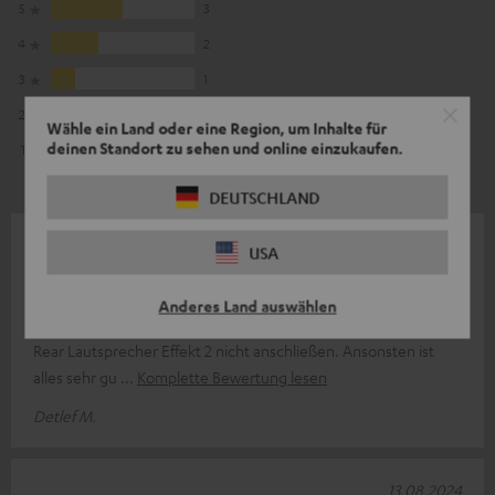
5
3
4
2
3
1
2
0
Wähle ein Land oder eine Region, um Inhalte für
deinen Standort zu sehen und online einzukaufen.
1
0
DEUTSCHLAND
31.01.2026
USA
Top Gerät
Anderes Land auswählen
Der Klang ist sehr gut und der Bass Perfekt, leider kann man die
Rear Lautsprecher Effekt 2 nicht anschließen. Ansonsten ist
alles sehr gu
Komplette Bewertung lesen
Detlef M.
13.08.2024