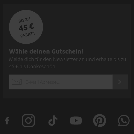
BIS ZU
45 €
RABATT
N
Wähle deinen Gutschein!
Melde dich für den Newsletter an und erhalte bis zu
e
45 € als Dankeschön.
w
s
JETZT
EMAIL
l
ANME
WIDGET
e
t
t
e
r