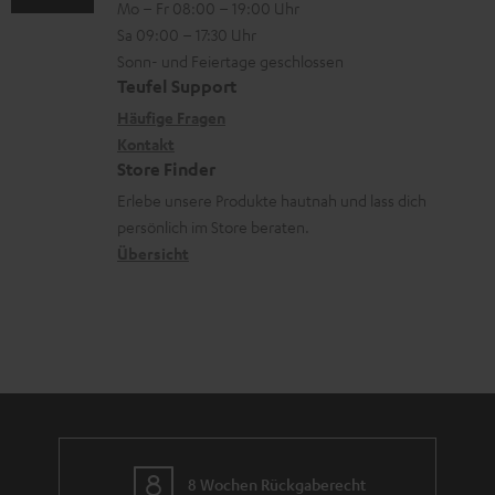
Mo – Fr 08:00 – 19:00 Uhr
-
n
r
z
e
Sa 09:00 – 17:30 Uhr
L
t
ä
u
r
Sonn- und Feiertage geschlossen
e
a
t
Teufel Support
r
s
x
k
e
Häufige Fragen
G
a
i
Kontakt
t
R
a
n
Store Finder
k
d
ü
r
d
Erlebe unsere Produkte hautnah und lass dich
o
a
c
a
persönlich im Store beraten.
n
t
k
Übersicht
n
e
n
t
n
a
i
h
e
m
e
8 Wochen Rückgaberecht