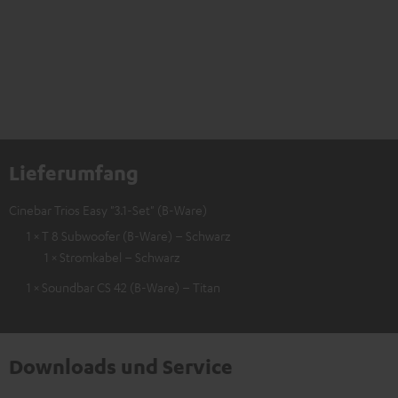
Lieferumfang
Cinebar Trios Easy "3.1-Set" (B-Ware)
1 × T 8 Subwoofer (B-Ware) – Schwarz
1 × Stromkabel – Schwarz
1 × Soundbar CS 42 (B-Ware) – Titan
Downloads und Service