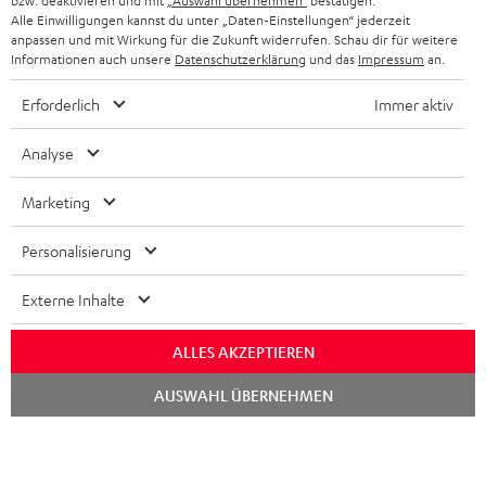
bzw. deaktivieren und mit
„Auswahl übernehmen“
bestätigen.
STEREOANLAGEN
Alle Einwilligungen kannst du unter „Daten-Einstellungen“ jederzeit
STORES
anpassen und mit Wirkung für die Zukunft widerrufen. Schau dir für weitere
FRANKREICH
LAUTSPRECHER
Informationen auch unsere
Datenschutzerklärung
und das
Impressum
an.
DEINE VORTEILE BEI TEUFEL
Erforderlich
Immer aktiv
POLEN
ULTIMA-SERIE
TEUFEL STORY
Analyse
IN-EAR-KOPFHÖRER
SPANIEN
UNSER MANAGEMENT
Marketing
FANSHOP
NACHHALTIGKEIT
ITALIEN
NEUHEITEN
Personalisierung
Technische Änderungen, Tippfehler und Irrtum vorbehalten. Das auf unseren
UNSERE WERTE
Fotos abgebildete Zubehör ist nicht im Lieferumfang enthalten. Etwaige
USA
Entsorgungsgebühren für Batterien sind im Preis inbegriffen.
Externe Inhalte
BILDUNGSRABATT
©2026 Lautsprecher Teufel GmbH - All rights reserved.
WEITERE LÄNDER
ALLES AKZEPTIEREN
GESCHENKGUTSCHEIN
Chat
Impressum
AGB
Datenschutz
Daten-Einstellungen
EU Data Act
AUSWAHL ÜBERNEHMEN
starten
BARRIEREFREIHEIT
Vertrag widerrufen