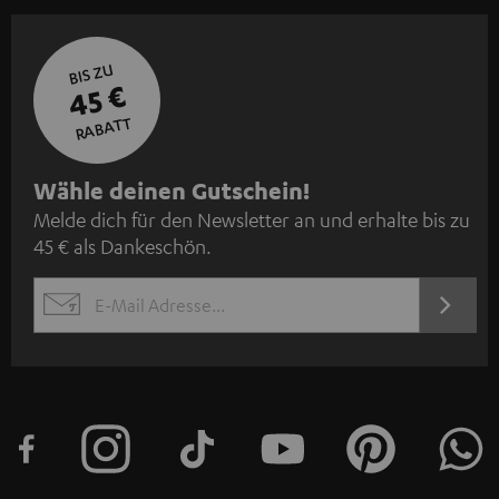
BIS ZU
45 €
RABATT
N
Wähle deinen Gutschein!
Melde dich für den Newsletter an und erhalte bis zu
e
45 € als Dankeschön.
w
s
JETZT
EMAIL
l
ANME
WIDGET
e
t
t
e
r