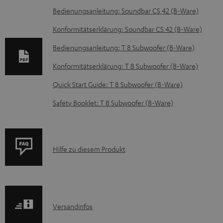
D
Bedienungsanleitung: Soundbar CS 42 (B-Ware)
o
Konformitätserklärung: Soundbar CS 42 (B-Ware)
k
Bedienungsanleitung: T 8 Subwoofer (B-Ware)
u
Konformitätserklärung: T 8 Subwoofer (B-Ware)
m
e
Quick Start Guide: T 8 Subwoofer (B-Ware)
n
Safety Booklet: T 8 Subwoofer (B-Ware)
t
e
z
P
Hilfe zu diesem Produkt
u
r
m
o
H
d
e
I
Versandinfos
u
r
n