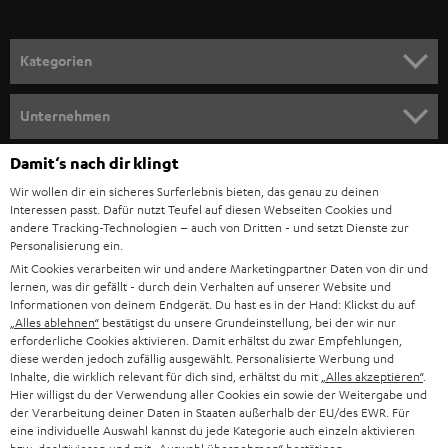
a
n
Kategorien
m
HEIMKINO
e
Unternehmen
l
HEIMKINO-KOMPLETTANLAGEN
SUPPORT
Damit‘s nach dir klingt
d
Teufel Onlineshops
Wir wollen dir ein sicheres Surferlebnis bieten, das genau zu deinen
SOUNDBAR
u
KARRIERE
Interessen passt. Dafür nutzt Teufel auf diesen Webseiten Cookies und
DEUTSCHLAND
n
andere Tracking-Technologien – auch von Dritten - und setzt Dienste zur
HIFI-LAUTSPRECHER
Personalisierung ein.
PRESSE & MARKETING
g
Mit Cookies verarbeiten wir und andere Marketingpartner Daten von dir und
ÖSTERREICH
SMART HOME
lernen, was dir gefällt - durch dein Verhalten auf unserer Website und
GESCHÄFTSKUNDEN
Informationen von deinem Endgerät. Du hast es in der Hand: Klickst du auf
„Alles ablehnen“
bestätigst du unsere Grundeinstellung, bei der wir nur
SCHWEIZ
BLUETOOTH-LAUTSPRECHER
PARTNERPROGRAMM
erforderliche Cookies aktivieren. Damit erhältst du zwar Empfehlungen,
diese werden jedoch zufällig ausgewählt. Personalisierte Werbung und
KOPFHÖRER
Inhalte, die wirklich relevant für dich sind, erhältst du mit
„Alles akzeptieren“
.
NIEDERLANDE
BLOG
Hier willigst du der Verwendung aller Cookies ein sowie der Weitergabe und
der Verarbeitung deiner Daten in Staaten außerhalb der EU/des EWR. Für
BLUETOOTH-KOPFHÖRER
NEWSLETTER
eine individuelle Auswahl kannst du jede Kategorie auch einzeln aktivieren
BELGIEN