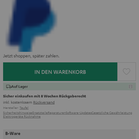
Jetzt shoppen, später zahlen.
IN DEN WARENKORB
Auf Lager
Sicher einkaufen mit 8 Wochen Rückgaberecht
inkl. kostenlosem
Rückversand
Hersteller:
Teufel
Sicherheitshinweise
Ersatzteile
Reparaturen
Software-Updates
Gesetzliche Gewährleistung
Elektrogeräte Rücknahme
B-Ware