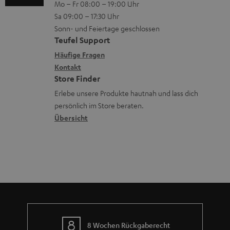
Mo – Fr 08:00 – 19:00 Uhr
-
n
r
z
e
Sa 09:00 – 17:30 Uhr
L
t
ä
u
r
Sonn- und Feiertage geschlossen
e
a
t
Teufel Support
r
s
x
k
e
Häufige Fragen
G
a
i
Kontakt
t
R
a
n
Store Finder
k
d
ü
r
d
Erlebe unsere Produkte hautnah und lass dich
o
a
c
a
persönlich im Store beraten.
n
t
k
Übersicht
n
e
n
t
n
a
i
h
e
m
e
8 Wochen Rückgaberecht