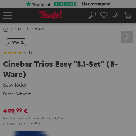
ZUM
NHALT
RINGEN
No
Abs
Startseite
Suche
Artike
im
SALE
B-WARE
Waren
B-WARE
(6)
Cinebar Trios Easy "3.1-Set" (B-
Ware)
Easy Rider
Farbe:
Schwarz
499,
€
99
Inkl. MwSt
und zzgl.
Versandkosten
24,99 €
A-Ware-Preis
1.099,
99
€