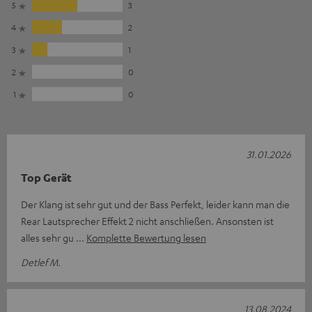
5
3
4
2
3
1
2
0
1
0
31.01.2026
Top Gerät
Der Klang ist sehr gut und der Bass Perfekt, leider kann man die
Rear Lautsprecher Effekt 2 nicht anschließen. Ansonsten ist
alles sehr gu
Komplette Bewertung lesen
Detlef M.
13.08.2024