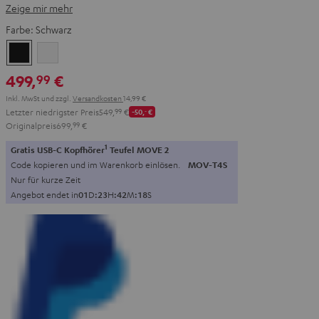
Zeige mir mehr
Farbe:
Schwarz
Schwarz
Weiß
499,
€
99
Inkl. MwSt
und zzgl.
Versandkosten
14,99 €
Letzter niedrigster Preis
549,
99
€
-50,
‐
€
Originalpreis
699,
99
€
1
Gratis USB-C Kopfhörer
Teufel MOVE 2
Code kopieren und im Warenkorb einlösen.
MOV-T4S
Nur für kurze Zeit
Angebot endet in
0
1
D
:
2
3
H
:
4
2
M
:
1
7
S