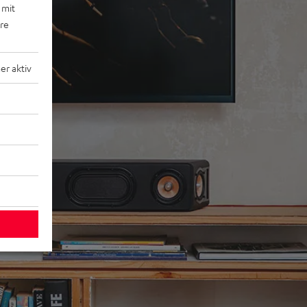
 mit
ere
r aktiv