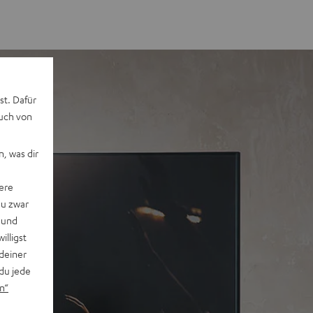
st. Dafür
auch von
, was dir
ere
du zwar
 und
willigst
deiner
du jede
n“