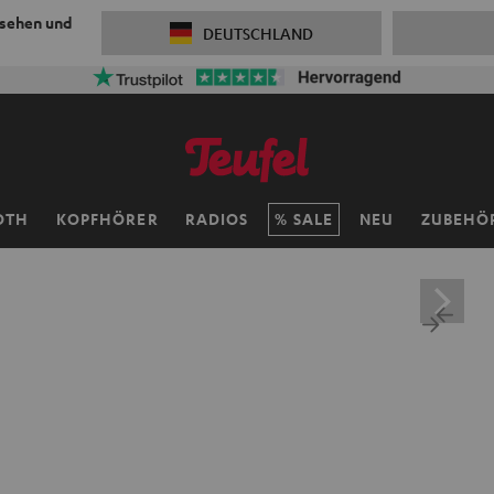
 sehen und
DEUTSCHLAND
OTH
KOPFHÖRER
RADIOS
SALE
NEU
ZUBEHÖ