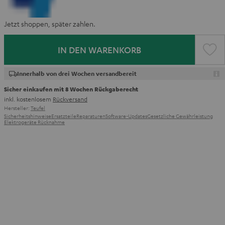
Jetzt shoppen, später zahlen.
IN DEN WARENKORB
Innerhalb von drei Wochen versandbereit
Sicher einkaufen mit 8 Wochen Rückgaberecht
inkl. kostenlosem
Rückversand
Hersteller:
Teufel
Sicherheitshinweise
Ersatzteile
Reparaturen
Software-Updates
Gesetzliche Gewährleistung
Elektrogeräte Rücknahme