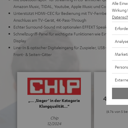
Alle Ein
Amazon Music, TIDAL, Youtube, Apple Music und Co.
Wirkung 
Unterstützt HDMI-CEC für Bedienung mit TV-Fernbedienung & H
Datensch
Anschluss am TV-Gerät, 4K-Pass-Through
Echter Surround-Sound mit optionalen EFFEKT Speakern möglich
Erforde
Schnellzugriff-Panel für wichtigste Funktionen wie Ein/Aus, Sour
Display
Analys
Line-In & optischer Digitaleingang für Zuspieler, USB-Soundkar
Market
Front- & Seiten-Gitter
Persona
Externe
4.76
„… ‚Sieger‘ in der Kategorie
Klangqualität…“
(4.76 von 5 b
Chip
12/2024