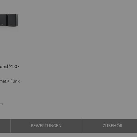
nd "4.0-
at + Funk-
is
BEWERTUNGEN
ZUBEHÖR