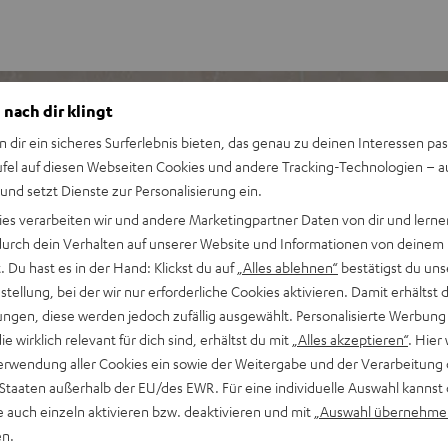
 nach dir klingt
n dir ein sicheres Surferlebnis bieten, das genau zu deinen Interessen pas
ufel auf diesen Webseiten Cookies und andere Tracking-Technologien – 
in dieser Soundbar alle Gene
 und setzt Dienste zur Personalisierung ein.
eine Lieblings-Playlists mit
ies verarbeiten wir und andere Marketingpartner Daten von dir und lernen
- durch dein Verhalten auf unserer Website und Informationen von deinem
 Du hast es in der Hand: Klickst du auf
„Alles ablehnen“
bestätigst du uns
tellung, bei der wir nur erforderliche Cookies aktivieren. Damit erhältst 
tt für eine TV-, Musik-, und
ngen, diese werden jedoch zufällig ausgewählt. Personalisierte Werbung
die wirklich relevant für dich sind, erhältst du mit
„Alles akzeptieren“
. Hier 
präzisen Höhen und optimaler
erwendung aller Cookies ein sowie der Weitergabe und der Verarbeitung 
amore® Ultra Surround Sound
 Staaten außerhalb der EU/des EWR. Für eine individuelle Auswahl kannst 
st einfach aufs Sideboard
e auch einzeln aktivieren bzw. deaktivieren und mit
„Auswahl übernehme
en.
 aus den Apps von Spotify,