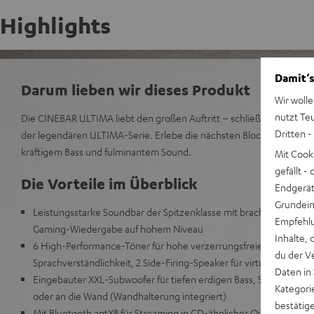
Highlights
Damit‘s
Darum lieben wir dieses Produkt
Wir wolle
nutzt Te
Die CINEBAR ULTIMA liebt den großen Auftritt – schließlich stecken 
Dritten -
der legendären ULTIMA-Serie. Erlebe die nächsten Blockbuster und d
kräftigem Bass und fulminantem Sound.
Mit Cook
gefällt 
Die Vorteile im Überblick
Endgerät.
Grundeins
Leistungsstarke Soundbar der Spitzenklasse mit brachialen 380 Wa
Empfehlu
Gaming-Wiedergabe auf hohem Niveau
Inhalte, 
6 High-Performance-Töner für hohe verzerrungsfreie Pegel mit 
du der V
Sprachverständlichkeit, 2 Side-Firing-Speaker für virtuellen Dyn
Daten in
Eingebauter XXL-Subwoofer für tiefen erdigen Bass, Soundbar pas
Kategori
oder an die Wand (Wandhalterung integriert)
bestätig
Mit Bluetooth aptX® für Streaming in CD-ähnlicher Qualität direkt