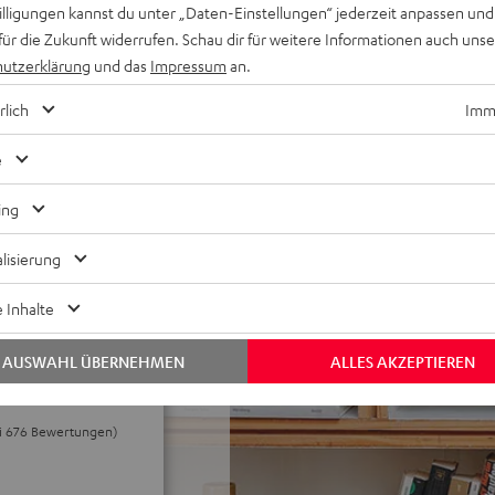
willigungen kannst du unter „Daten-Einstellungen“ jederzeit anpassen und
für die Zukunft widerrufen. Schau dir für weitere Informationen auch uns
DMI-ARC für Ein-Kabel-
utzerklärung
und das
Impressum
an.
rlich
Imme
ce, Play/Pause, dimmbares
e
ten-Funktion, abnehmbare
ing
lisierung
 Inhalte
AUSWAHL ÜBERNEHMEN
ALLES AKZEPTIEREN
ei 676 Bewertungen)