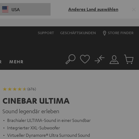
Anderes Land auswählen
USA
SUPPORT
GESCHÄFTSKUNDEN
STORE FINDER
No
R
MEHR
Suche
Mein
Artikel
Konto
im
Warenk
(676)
CINEBAR ULTIMA
Sound legendär erleben
Brachialer ULTIMA-Sound in einer Soundbar
Integrierter XXL-Subwoofer
Virtueller Dynamore® Ultra Surround Sound