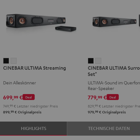
CINEBAR
CINEBAR
CINEBAR
CINEBAR
CINEBAR ULTIMA Streaming
CINEBAR ULTIMA Surrou
ULTIMA
ULTIMA
ULTIMA
ULTIMA
Set"
Streaming
Streaming
Surround
Surround
Dein Alleskönner
ULTIMA-Sound im Querform
Schwarz
Weiß
"4.0-
"4.0-
Rear-Speaker
Set"
Set"
699,
€
779,
€
99
99
Deal
Deal
Schwarz
Weiß
749,
99
€
Letzter niedrigster Preis
829,
99
€
Letzter niedrigster Pre
99
99
899,
€
Originalpreis
979,
€
Originalpreis
HIGHLIGHTS
TECHNISCHE DATEN