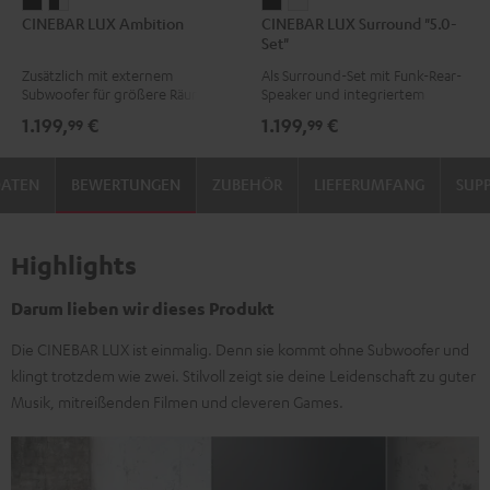
CINEBAR
CINEBAR
CINEBAR
CINEBAR
CINEBAR LUX Ambition
CINEBAR LUX Surround "5.0-
LUX
LUX
LUX
LUX
Set"
Ambition
Ambition
Surround
Surround
Zusätzlich mit externem
Als Surround-Set mit Funk-Rear-
Schwarz
Schwarz
"5.0-
"5.0-
Subwoofer für größere Räume
Speaker und integriertem
/
Set"
Set"
Subwoofer
1.199,
€
1.199,
€
99
99
Weiß
Schwarz
Weiß
DATEN
BEWERTUNGEN
ZUBEHÖR
LIEFERUMFANG
SUP
Highlights
Darum lieben wir dieses Produkt
Die CINEBAR LUX ist einmalig. Denn sie kommt ohne Subwoofer und
klingt trotzdem wie zwei. Stilvoll zeigt sie deine Leidenschaft zu guter
Musik, mitreißenden Filmen und cleveren Games.