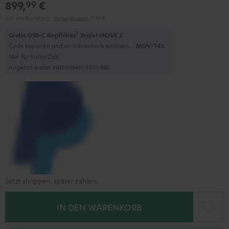
899,
€
99
Inkl. MwSt
und zzgl.
Versandkosten
19,99 €
1
Gratis USB-C Kopfhörer
Teufel MOVE 2
Code kopieren und im Warenkorb einlösen.
MOV-T4S
Nur für kurze Zeit
Angebot endet in
0
1
D
:
0
4
H
:
1
1
M
:
3
5
S
Jetzt shoppen, später zahlen.
IN DEN WARENKORB