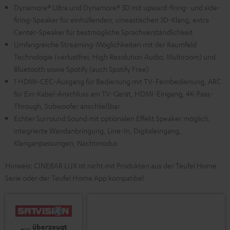
Dynamore® Ultra und Dynamore® 3D mit upward-firing- und side-
firing-Speaker für einhüllenden, cineastischen 3D-Klang, extra
Center-Speaker für bestmögliche Sprachverständlichkeit
Umfangreiche Streaming-Möglichkeiten mit der Raumfeld
Technologie (verlustfrei, High Resolution Audio, Multiroom) und
Bluetooth sowie Spotify (auch Spotify Free)
1 HDMI-CEC-Ausgang für Bedienung mit TV-Fernbedienung, ARC
für Ein-Kabel-Anschluss am TV-Gerät, HDMI-Eingang, 4K-Pass-
Through, Subwoofer anschließbar
Echter Surround Sound mit optionalen Effekt Speaker möglich,
integrierte Wandanbringung, Line-In, Digitaleingang,
Klanganpassungen, Nachtmodus
Hinweis: CINEBAR LUX ist nicht mit Produkten aus der Teufel Home
Serie oder der Teufel Home App kompatibel
„… überzeugt