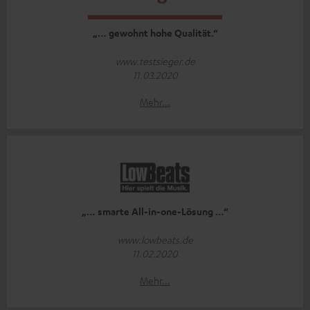
„… gewohnt hohe Qualität.“
www.testsieger.de
11.03.2020
Mehr...
„… smarte All-in-one-Lösung …“
www.lowbeats.de
11.02.2020
Mehr...