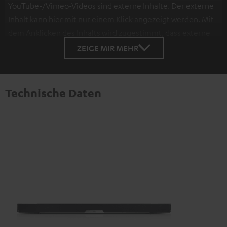
YouTube-/Vimeo-Videos sind externe Inhalte. Der externe
Inhalt kann hier mit nur einem Klick angezeigt werden. Mit
dem Anklicken des Inhalts wird zugestimmt, dass externe
Inhalte angezeigt werden. Dabei können
ZEIGE MIR MEHR
personenbezogene Daten an Drittplattformen
übermittelt werden.
Weitere Informationen sind in der
Datenschutzerklärung unter I zu finden
.
Technische Daten