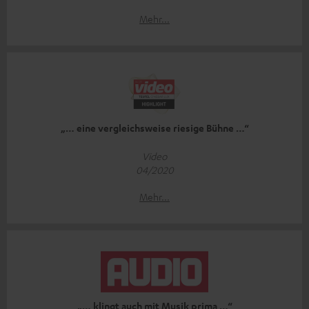
Mehr...
„… eine vergleichsweise riesige Bühne …“
Video
04/2020
Mehr...
„… klingt auch mit Musik prima …“