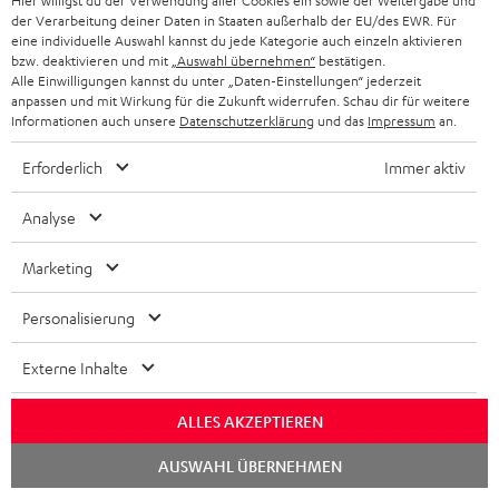
Hier willigst du der Verwendung aller Cookies ein sowie der Weitergabe und
der Verarbeitung deiner Daten in Staaten außerhalb der EU/des EWR. Für
eine individuelle Auswahl kannst du jede Kategorie auch einzeln aktivieren
bzw. deaktivieren und mit
„Auswahl übernehmen“
bestätigen.
Alle Einwilligungen kannst du unter „Daten-Einstellungen“ jederzeit
„… schlanke Soundbar der Spitzenklasse …“
anpassen und mit Wirkung für die Zukunft widerrufen. Schau dir für weitere
Informationen auch unsere
Datenschutzerklärung
und das
Impressum
an.
www.testr.at
12.11.2019
Erforderlich
Immer aktiv
Mehr...
Analyse
Marketing
Personalisierung
Externe Inhalte
„… anwenderfreundlich, vielseitig, kompakt und
klangstark. Chapeau!“
ALLES AKZEPTIEREN
www.av-magazin.de
Chat
AUSWAHL ÜBERNEHMEN
29.10.2019
starten