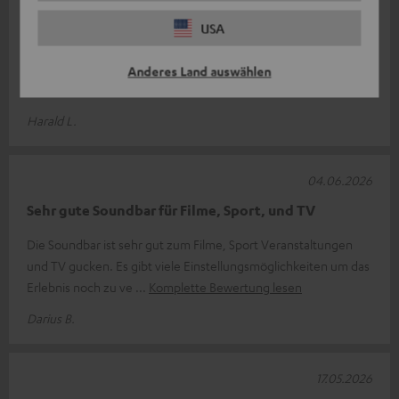
Super Soundbar mit kleinem Haken
USA
Die Soundbar ist optisch ein Highlight. Der Klang im Großen
und Ganzen ist wirklich sehr gut. Auf der Homepage wird
Anderes Land auswählen
beschrieben, dass die So
Komplette Bewertung lesen
Harald L.
04.06.2026
Sehr gute Soundbar für Filme, Sport, und TV
Die Soundbar ist sehr gut zum Filme, Sport Veranstaltungen
und TV gucken. Es gibt viele Einstellungsmöglichkeiten um das
Erlebnis noch zu ve
Komplette Bewertung lesen
Darius B.
17.05.2026