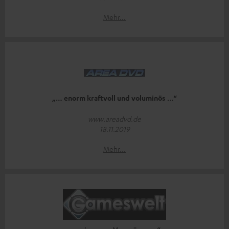
Mehr...
„… enorm kraftvoll und voluminös …“
www.areadvd.de
18.11.2019
Mehr...