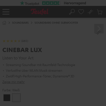
ZUM
NHALT
RINGEN
No
Abs
Startseite
Suche
Artike
im
SOUNDBARS
SOUNDBARS OHNE SUBWOOFER
Waren
(480)
CINEBAR LUX
Listen to Your Art
Streaming-Soundbar mit Raumfeld-Technologie
Verlustfrei über WLAN Musik streamen
Zwölf High-Performance-Töner, Dynamore® 3D
Zeige mir mehr
Farbe:
Weiß
Schwarz
Weiß