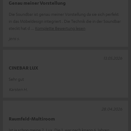
Genau meiner Vorstellung
Die Soundbar ist genau meiner Vorstellung da sie sich perfekt
in das Möbeldesign integriert . Die Technik die in der Soundbar
steckt hat d
Komplette Bewertung lesen
jens s.
13.05.2026
CINEBAR LUX
Sehr gut
Karsten H.
28.04.2026
Raumfeld-Multiroom
Ist ja schon meine 2. Lux. Die 1. war nach knapp 6 Jahren