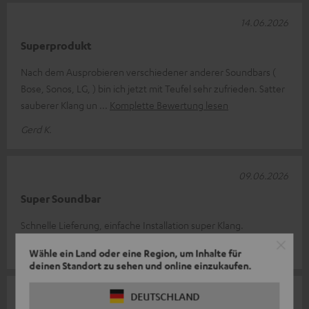
14.06.2026
Superprodukt
Nach dem Ausprobieren verschiedener anderer Soundbars (
Bose, Sonos, LG, ) bin ich jetzt mit Teufel sehr zufrieden. Satter
sauberer Klang un
Komplette Bewertung lesen
Gerd K.
09.06.2026
Super Soundbar
Schnelle Lieferung, einfache Installation super Klang.
Michael S.
Wähle ein Land oder eine Region, um Inhalte für
deinen Standort zu sehen und online einzukaufen.
06.06.2026
DEUTSCHLAND