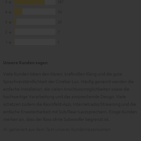
5
357
4
92
3
23
2
7
1
1
Unsere Kunden sagen
Viele Kunden loben den klaren, kraftvollen Klang und die gute
Sprachverständlichkeit der Cinebar Lux. Häufig genannt werden die
einfache Installation, die vielen Anschlussmöglichkeiten sowie die
hochwertige Verarbeitung und das ansprechende Design. Viele
schätzen zudem die Raumfeld‑App, Internetradio/Streaming und die
einfache Erweiterbarkeit mit Sub/Rear‑Lautsprechern. Einige Kunden
merken an, dass der Bass ohne Subwoofer begrenzt ist.
AI-generiert aus dem Text unserer Kundenrezensionen