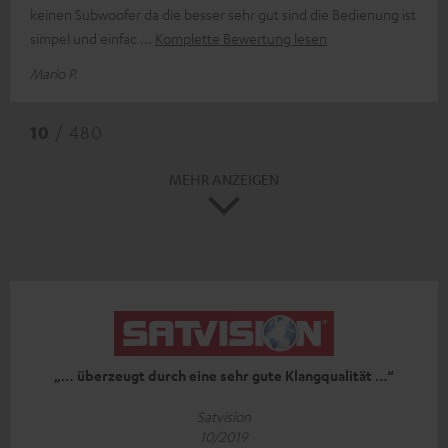
keinen Subwoofer da die besser sehr gut sind die Bedienung ist
simpel und einfac
Komplette Bewertung lesen
Mario P.
10
/ 480
MEHR ANZEIGEN
„… überzeugt durch eine sehr gute Klangqualität …“
Satvision
10/2019