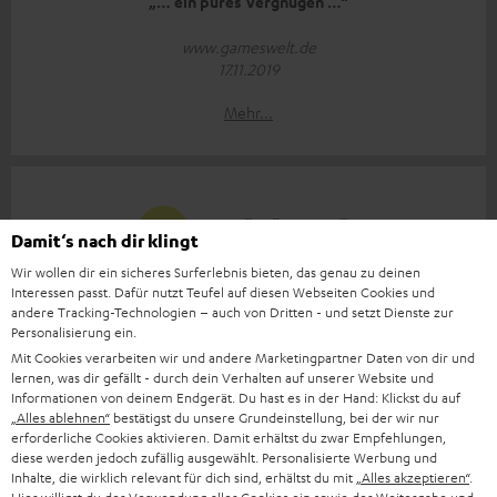
„… ein pures Vergnügen …“
www.gameswelt.de
17.11.2019
Mehr...
Damit‘s nach dir klingt
Wir wollen dir ein sicheres Surferlebnis bieten, das genau zu deinen
„… eine der besten Soundbars, die ich bisher zu Gehör
Interessen passt. Dafür nutzt Teufel auf diesen Webseiten Cookies und
kriegte.“
andere Tracking-Technologien – auch von Dritten - und setzt Dienste zur
Personalisierung ein.
www.avguide.ch
Mit Cookies verarbeiten wir und andere Marketingpartner Daten von dir und
13.11.2019
lernen, was dir gefällt - durch dein Verhalten auf unserer Website und
Informationen von deinem Endgerät. Du hast es in der Hand: Klickst du auf
Mehr...
„Alles ablehnen“
bestätigst du unsere Grundeinstellung, bei der wir nur
erforderliche Cookies aktivieren. Damit erhältst du zwar Empfehlungen,
diese werden jedoch zufällig ausgewählt. Personalisierte Werbung und
Inhalte, die wirklich relevant für dich sind, erhältst du mit
„Alles akzeptieren“
.