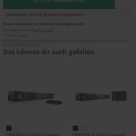
IN DEN WARENKORB
Innerhalb von drei Wochen versandbereit
Sicher einkaufen mit 8 Wochen Rückgaberecht
inkl. kostenlosem
Rückversand
Hersteller:
Teufel
Sicherheitshinweise
Ersatzteile
Reparaturen
Software-Updates
Gesetzliche Gewährleistung
Elektrogeräte Rücknahme
Das könnte dir auch gefallen
CINEBAR
CINEBAR
CINEBAR
CINEBAR
CINEBAR ULTIMA Streaming
CINEBAR ULTIMA Surround
ULTIMA
ULTIMA
ULTIMA
ULTIMA