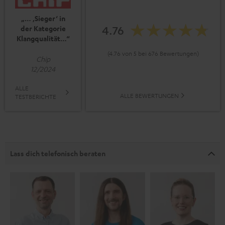
„… ‚Sieger‘ in
4.76
der Kategorie
Klangqualität…“
(4.76 von 5 bei 676 Bewertungen)
Chip
12/2024
ALLE
ALLE BEWERTUNGEN
TESTBERICHTE
Lass dich telefonisch beraten