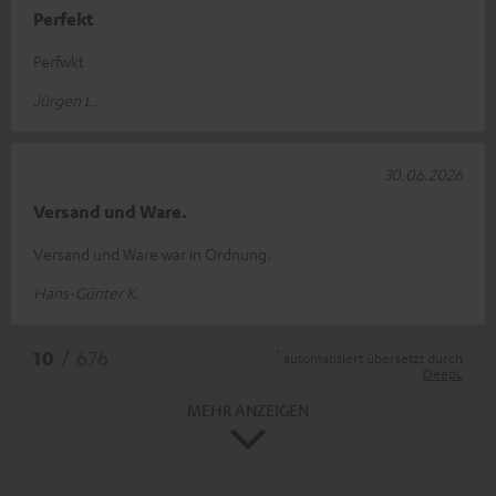
Perfekt
Perfwkt
Jürgen L.
30.06.2026
Versand und Ware.
Versand und Ware war in Ordnung.
Hans-Günter K.
*
10
/ 676
automatisiert übersetzt durch
DeepL
MEHR ANZEIGEN