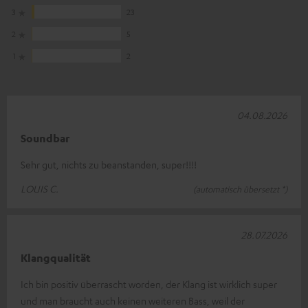
3
23
2
5
1
2
04.08.2026
Soundbar
Sehr gut, nichts zu beanstanden, super!!!!
LOUIS C.
(automatisch übersetzt *)
28.07.2026
Klangqualität
Ich bin positiv überrascht worden, der Klang ist wirklich super
und man braucht auch keinen weiteren Bass, weil der