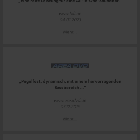
„Eine reife Leistung für eine All-in-One-Soundbar.“
www.hifi.de
04.01.2023
Mehr...
„Pegelfest, dynamisch, mit einem hervorragenden
Bassbereich …“
www.areadvd.de
03.12.2019
Mehr...