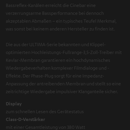
Bassreflex-Kanälen erreicht die Cinebar eine
verzerrungsarme Bassperformance bei dennoch
akzeptablen Abmaßen – ein typisches Teufel Merkmal,
was sonst bei keinem anderen Hersteller zu finden ist.
Die aus der ULTIMA-Serie bekannten und Klippel-
optimierten Hochleistungs-Fullrange-3,5-Zoll-Treiber mit
Kevlar-Membran garantieren ein hochdynamisches
Wiedergabeverhalten komplexer Filmdialoge und -
Effekte. Der Phase-Plug sorgt für eine Impedanz-
Anpassung der antreibenden Membran und stellt so eine
zeitrichtige Wiedergabe impulsiver Klanganteile sicher.
Display
zum schnellen Lesen des Gerätestatus
Class-D-Verstärker
mit einer Gesamtleistung von 380 Watt