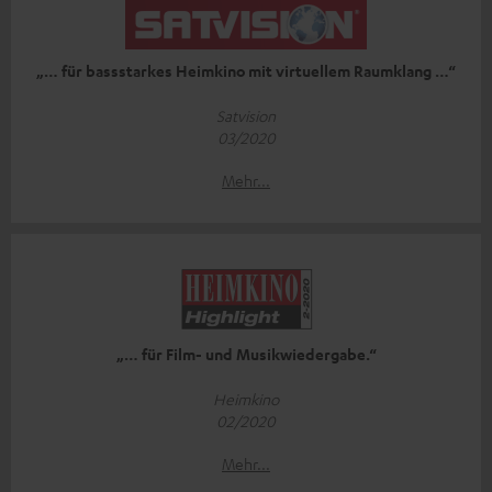
„… für bassstarkes Heimkino mit virtuellem Raumklang …“
Satvision
03/2020
Mehr...
„… für Film- und Musikwiedergabe.“
Heimkino
02/2020
Mehr...