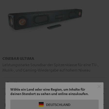
CINEBAR ULTIMA
Leistungsstarke Soundbar der Spitzenklasse für eine TV-,
Musik-, und Gaming-Wiedergabe auf hohem Niveau
Abmessungen
Wähle ein Land oder eine Region, um Inhalte für
deinen Standort zu sehen und online einzukaufen.
Anschlüsse
DEUTSCHLAND
Wiedergabe