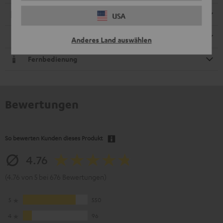
Elektronik
USA
Lautsprecher
Anderes Land auswählen
Fernbedienung
Bewertungen
So bewerten Kunden dieses Produkt
4.76
(4.76 von 5 bei 676 Bewertungen)
5
550
4
96