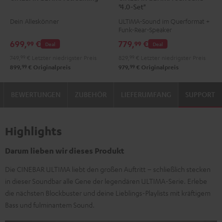
"4.0-Set"
Streaming
Streaming
Surround
Surround
Dein Alleskönner
ULTIMA-Sound im Querformat +
Schwarz
Weiß
"4.0-
"4.0-
Funk-Rear-Speaker
Set"
Set"
699,
€
779,
€
99
99
Deal
Deal
Schwarz
Weiß
749,
99
€
Letzter niedrigster Preis
829,
99
€
Letzter niedrigster Preis
99
99
899,
€
Originalpreis
979,
€
Originalpreis
BEWERTUNGEN
ZUBEHÖR
LIEFERUMFANG
SUPPORT
Highlights
Darum lieben wir dieses Produkt
Die CINEBAR ULTIMA liebt den großen Auftritt – schließlich stecken
in dieser Soundbar alle Gene der legendären ULTIMA-Serie. Erlebe
die nächsten Blockbuster und deine Lieblings-Playlists mit kräftigem
Bass und fulminantem Sound.