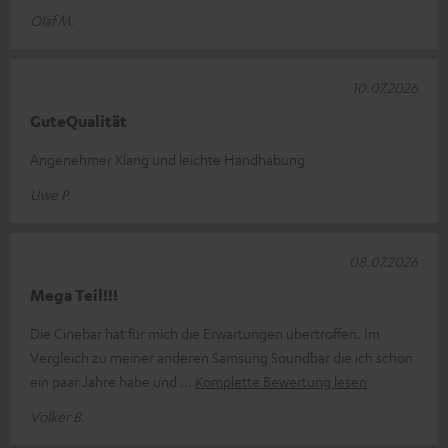
Olaf M.
10.07.2026
GuteQualität
Angenehmer Klang und leichte Handhabung
Uwe P.
08.07.2026
Mega Teil!!!
Die Cinebar hat für mich die Erwartungen übertroffen. Im
Vergleich zu meiner anderen Samsung Soundbar die ich schon
ein paar Jahre habe und
Komplette Bewertung lesen
Volker B.