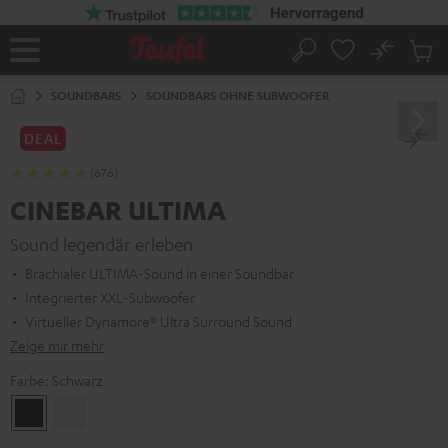
ZUM
NHALT
RINGEN
No
Abs
Startseite
Suche
Artike
im
SOUNDBARS
SOUNDBARS OHNE SUBWOOFER
Waren
DEAL
(676)
CINEBAR ULTIMA
Sound legendär erleben
Brachialer ULTIMA-Sound in einer Soundbar
Integrierter XXL-Subwoofer
Virtueller Dynamore® Ultra Surround Sound
Zeige mir mehr
Farbe:
Schwarz
Schwarz
Weiß