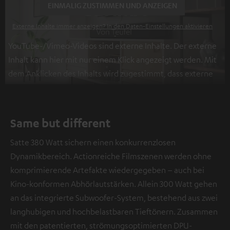
EINMALIG ZUSTIMMEN UND ANZEIGEN
Externe Inhalte immer anzeigen? In den Daten‑Einstellungen aktivieren
YouTube-/Vimeo-Videos sind externe Inhalte. Der externe
Inhalt kann hier mit nur einem Klick angezeigt werden. Mit
dem Anklicken des Inhalts wird zugestimmt, dass externe
Inhalte angezeigt werden. Dabei können
personenbezogene Daten an Drittplattformen
übermittelt werden.
Weitere Informationen sind in der
Same but different
Datenschutzerklärung unter I zu finden
.
Satte 380 Watt sichern einen konkurrenzlosen
Dynamikbereich. Actionreiche Filmszenen werden ohne
komprimierende Artefakte wiedergegeben – auch bei
Kino-konformen Abhörlautstärken. Allein 300 Watt gehen
an das integrierte Subwoofer-System, bestehend aus zwei
langhubigen und hochbelastbaren Tieftönern. Zusammen
mit den patentierten, strömungsoptimierten DPU-