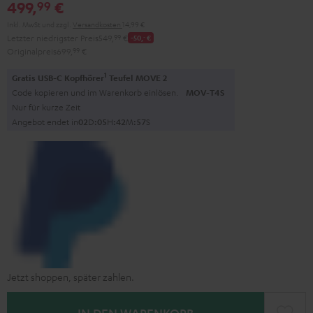
499,
€
99
Inkl. MwSt
und zzgl.
Versandkosten
14,99 €
Letzter niedrigster Preis
549,
99
€
-50,
‐
€
Originalpreis
699,
99
€
1
Gratis USB-C Kopfhörer
Teufel MOVE 2
Code kopieren und im Warenkorb einlösen.
MOV-T4S
Nur für kurze Zeit
Angebot endet in
0
2
D
:
0
5
H
:
4
2
M
:
5
6
S
Jetzt shoppen, später zahlen.