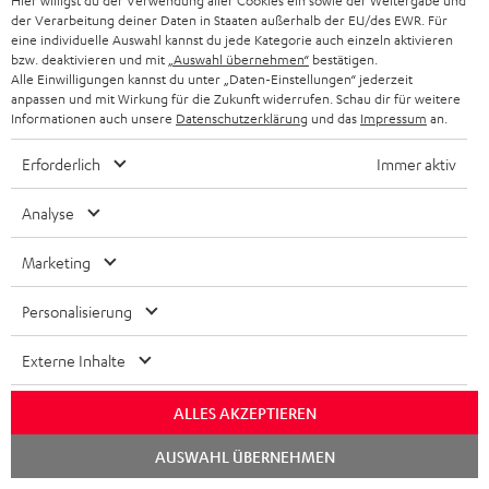
Hier willigst du der Verwendung aller Cookies ein sowie der Weitergabe und
der Verarbeitung deiner Daten in Staaten außerhalb der EU/des EWR. Für
eine individuelle Auswahl kannst du jede Kategorie auch einzeln aktivieren
bzw. deaktivieren und mit
„Auswahl übernehmen“
bestätigen.
High-Speed HDMI® Kabel
Alle Einwilligungen kannst du unter „Daten-Einstellungen“ jederzeit
mit Ethernet
anpassen und mit Wirkung für die Zukunft widerrufen. Schau dir für weitere
Highspeed HDMI-Kabel
Informationen auch unsere
Datenschutzerklärung
und das
Impressum
an.
unterstützt aktuelle Standards
wie z.B. 4K 50/60p und 4K 3D
Erforderlich
Immer aktiv
16,
€
99
Analyse
Marketing
Weiteres Zubehör
Personalisierung
Externe Inhalte
ALLES AKZEPTIEREN
Chat
AUSWAHL ÜBERNEHMEN
starten