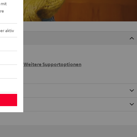
 mit
ere
r aktiv
 wir
n.
Weitere Supportoptionen