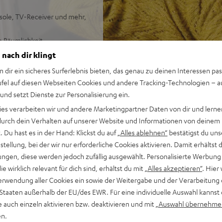
nsole, TV-Receiver und mehr,
e Räumlichkeit,
 nach dir klingt
ulstreue, Dynamik und
n dir ein sicheres Surferlebnis bieten, das genau zu deinen Interessen pas
ufel auf diesen Webseiten Cookies und andere Tracking-Technologien – 
 und setzt Dienste zur Personalisierung ein.
ies verarbeiten wir und andere Marketingpartner Daten von dir und lernen
- durch dein Verhalten auf unserer Website und Informationen von deinem
 Du hast es in der Hand: Klickst du auf
„Alles ablehnen“
bestätigst du uns
tellung, bei der wir nur erforderliche Cookies aktivieren. Damit erhältst 
ngen, diese werden jedoch zufällig ausgewählt. Personalisierte Werbung
die wirklich relevant für dich sind, erhältst du mit
„Alles akzeptieren“
. Hier 
erwendung aller Cookies ein sowie der Weitergabe und der Verarbeitung 
 Staaten außerhalb der EU/des EWR. Für eine individuelle Auswahl kannst 
e auch einzeln aktivieren bzw. deaktivieren und mit
„Auswahl übernehme
en.