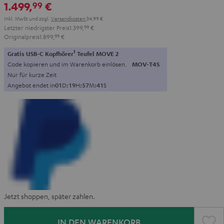
1.499,
€
99
Schwarz
Inkl. MwSt
und zzgl.
Versandkosten
34,99 €
Letzter niedrigster Preis
1.399,
99
€
Originalpreis
1.899,
99
€
1
Gratis USB-C Kopfhörer
Teufel MOVE 2
Code kopieren und im Warenkorb einlösen.
MOV-T4S
Nur für kurze Zeit
Angebot endet in
0
1
D
:
1
9
H
:
5
7
M
:
4
0
S
Jetzt shoppen, später zahlen.
IN DEN WARENKORB