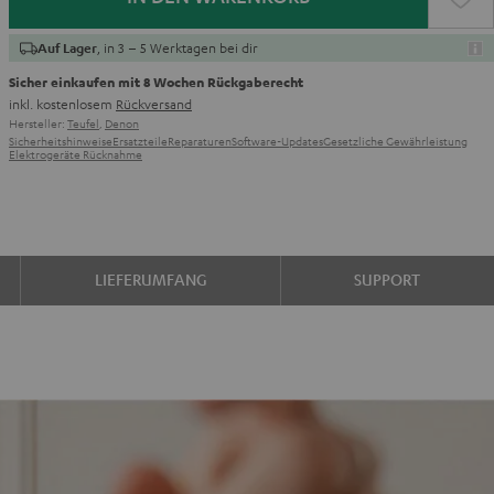
, in 3 – 5 Werktagen bei dir
Auf Lager
Sicher einkaufen mit 8 Wochen Rückgaberecht
inkl. kostenlosem
Rückversand
Hersteller:
Teufel
,
Denon
Sicherheitshinweise
Ersatzteile
Reparaturen
Software-Updates
Gesetzliche Gewährleistung
Elektrogeräte Rücknahme
LIEFERUMFANG
SUPPORT