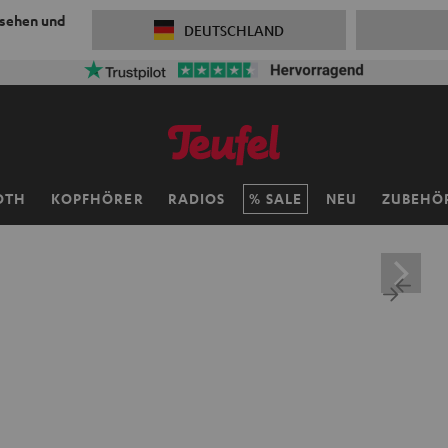
 sehen und
DEUTSCHLAND
OTH
KOPFHÖRER
RADIOS
SALE
NEU
ZUBEHÖ