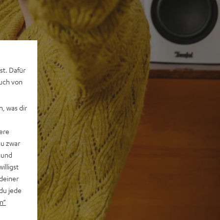
st. Dafür
auch von
, was dir
ere
du zwar
 und
willigst
deiner
du jede
n“