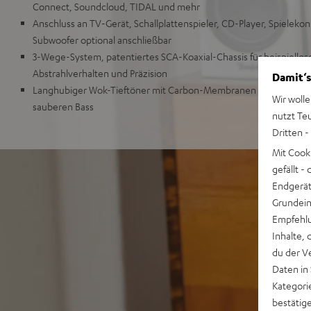
Connect, Soundcloud, TIDAL und mehr
Anschluss an TV-Gerät, Schallplattenspieler, CD-Player, Spieleko
Subwoofer optional anschließbar
3-Wege-System, patentiertes SCA-Koaxial-Chassis für beispiellos
Abstrahlverhalten und Präzision
Damit‘s
Langhubiger Wok-Tieftöner mit Carbon-Membranen für hohe Imp
Wir wolle
sauberen Bass
nutzt Te
Dritten -
Mit Cook
gefällt 
Endgerät.
Grundeins
Empfehlu
Inhalte, 
du der V
Daten in
Kategori
bestätig