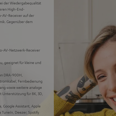
ei der Wiedergabequalität
seren High-End-
o-AV-Receiver auf der
namik. Gegenüber dem
reo-AV-Netzwerk-Receiver
, geeignet für kleine und
enon DRA-900H,
Stromkabel, Fernbedienung
gang sowie weitere analoge
 Unterstützung für 8K, 3D,
, Google Assistant, Apple
ia TuneIn, Deezer, Spotify