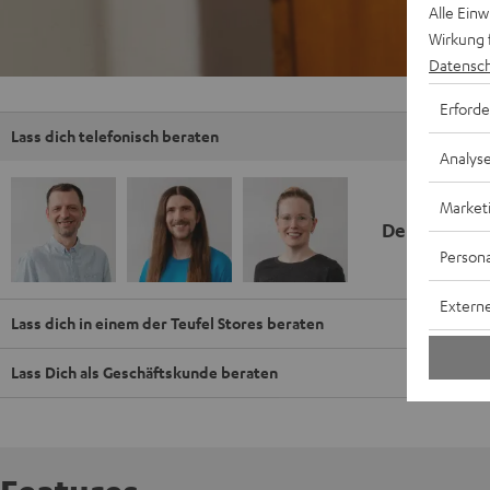
Alle Ein
Wirkung 
Datensch
Erforde
Lass dich telefonisch beraten
Analys
Market
Deine Kauf
Persona
Externe
Lass dich in einem der Teufel Stores beraten
Lass Dich als Geschäftskunde beraten