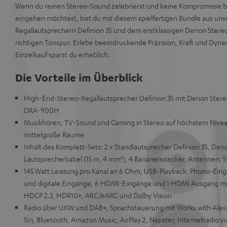
Wenn du reinen Stereo-Sound zelebrierst und keine Kompromisse b
eingehen möchtest, bist du mit diesem spielfertigen Bundle aus un
Regallautsprechern Definion 3S und dem erstklassigen Denon Stere
richtigen Tonspur. Erlebe beeindruckende Präzision, Kraft und Dy
Einzelkauf sparst du erheblich.
Die Vorteile im Überblick
High-End-Stereo-Regallautsprecher Definion 3S mit Denon Ste
DRA-900H
Musikhören, TV-Sound und Gaming in Stereo auf höchstem Niveau
mittelgroße Räume
Inhalt des Komplett-Sets: 2 x Standlautsprecher Definion 3S, D
Lautsprecherkabel (15 m, 4 mm²), 4 Bananenstecker, Antennen, 
145 Watt Leistung pro Kanal an 6 Ohm, USB-Playback, Phono-Ein
und digitale Eingänge, 6 HDMI-Eingänge und 1 HDMI Ausgang mit
HDCP 2.3, HDR10+, ARC/eARC und Dolby Vision
Radio über UKW und DAB+, Sprachsteuerung mit Works with Alexa
Siri, Bluetooth, Amazon Music, AirPlay 2, Napster, Internetradio v