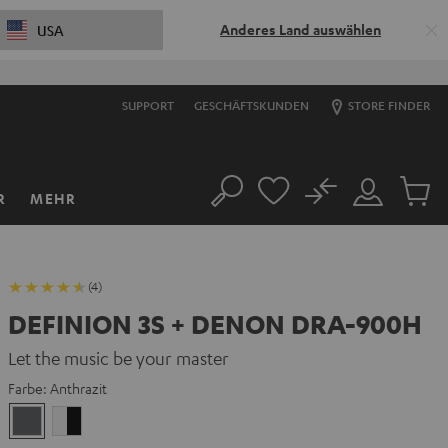
Anderes Land auswählen
USA
SUPPORT
GESCHÄFTSKUNDEN
STORE FINDER
No
R
MEHR
Suche
Mein
Artikel
Konto
im
Warenk
(4)
DEFINION 3S + DENON DRA-900H
Let the music be your master
Farbe:
Anthrazit
Anthrazit
Weiß
/