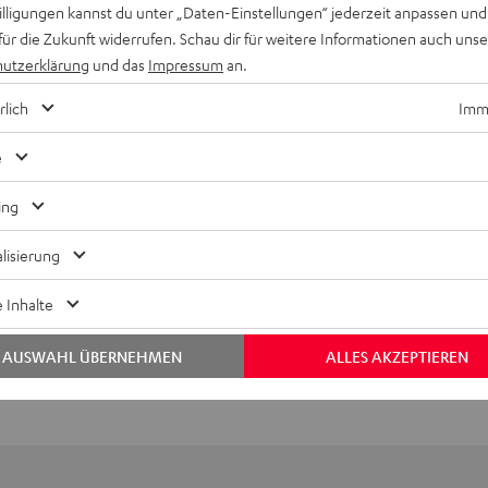
willigungen kannst du unter „Daten-Einstellungen“ jederzeit anpassen und
für die Zukunft widerrufen. Schau dir für weitere Informationen auch uns
utzerklärung
und das
Impressum
an.
rlich
Imme
e
Keinen Store in der Nähe? Kein Problem,
ing
beratung
beraten dich auch persönlich am Telefo
Hier Termin buchen
lisierung
 Inhalte
AUSWAHL ÜBERNEHMEN
ALLES AKZEPTIEREN