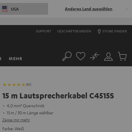
Anderes Land auswählen
USA
SUPPORT
GESCHÄFTSKUNDEN
STORE FINDER
No
R
MEHR
Suche
Mein
Artikel
Konto
im
Warenk
(41)
15 m Lautsprecherkabel C4515S
4,0 mm² Querschnitt
15 m / 30 m Länge wählbar
Zeige mir mehr
Farbe:
Weiß