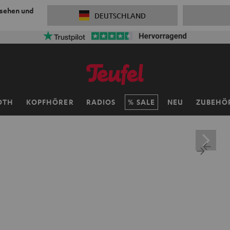
 sehen und
DEUTSCHLAND
OTH
KOPFHÖRER
RADIOS
SALE
NEU
ZUBEHÖ