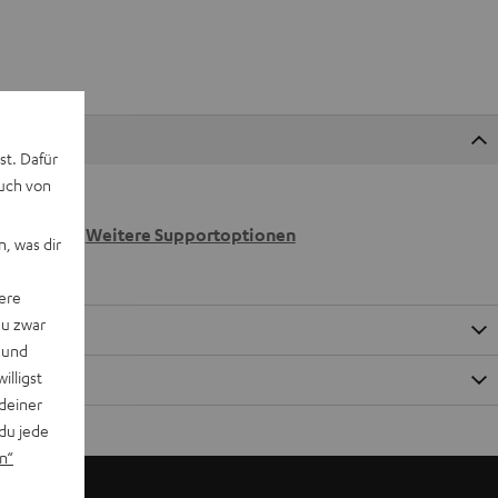
st. Dafür
auch von
 wir
n.
Weitere Supportoptionen
, was dir
ere
du zwar
 und
willigst
deiner
du jede
n“