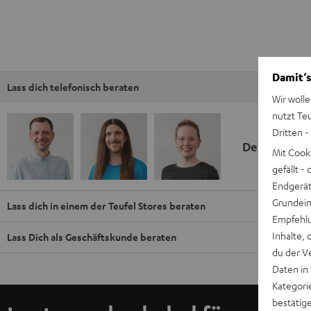
Damit‘s
Lass dich telefonisch beraten
Wir wolle
nutzt Te
Dritten -
Deine Kauf
Mit Cook
gefällt 
Endgerät.
Grundeins
Lass dich in einem der Teufel Stores beraten
Empfehlu
Inhalte, 
Lass Dich als Geschäftskunde beraten
du der V
Daten in
Kategori
bestätig