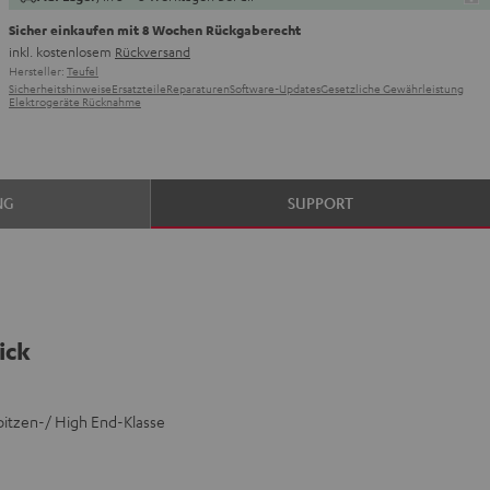
Sicher einkaufen mit 8 Wochen Rückgaberecht
inkl. kostenlosem
Rückversand
Hersteller:
Teufel
Sicherheitshinweise
Ersatzteile
Reparaturen
Software-Updates
Gesetzliche Gewährleistung
Elektrogeräte Rücknahme
NG
SUPPORT
ick
itzen-/ High End-Klasse