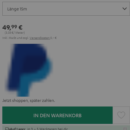
49,
€
99
(3,
33
€/ Meter)
Inkl. MwSt
und zzgl.
Versandkosten
0,‐ €
Jetzt shoppen, später zahlen.
IN DEN WARENKORB
, in 3 – 5 Werktagen bei dir
Auf Lager