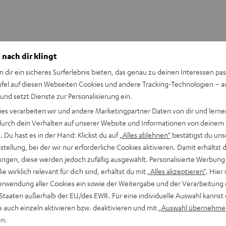
 nach dir klingt
n dir ein sicheres Surferlebnis bieten, das genau zu deinen Interessen pas
ufel auf diesen Webseiten Cookies und andere Tracking-Technologien – 
Keinen Store in der Nähe? Kein Problem,
 und setzt Dienste zur Personalisierung ein.
beratung
beraten dich auch persönlich am Telefo
ies verarbeiten wir und andere Marketingpartner Daten von dir und lernen
Hier Termin buchen
- durch dein Verhalten auf unserer Website und Informationen von deinem
 Du hast es in der Hand: Klickst du auf
„Alles ablehnen“
bestätigst du uns
tellung, bei der wir nur erforderliche Cookies aktivieren. Damit erhältst 
ngen, diese werden jedoch zufällig ausgewählt. Personalisierte Werbung
die wirklich relevant für dich sind, erhältst du mit
„Alles akzeptieren“
. Hier 
erwendung aller Cookies ein sowie der Weitergabe und der Verarbeitung 
 Staaten außerhalb der EU/des EWR. Für eine individuelle Auswahl kannst 
e auch einzeln aktivieren bzw. deaktivieren und mit
„Auswahl übernehme
en.