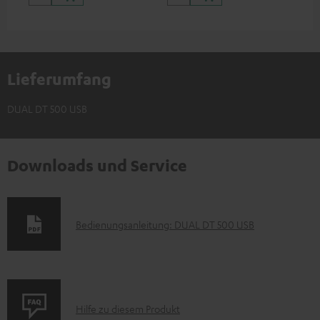
Lieferumfang
DUAL DT 500 USB
Downloads und Service
D
Bedienungsanleitung: DUAL DT 500 USB
o
k
u
P
m
Hilfe zu diesem Produkt