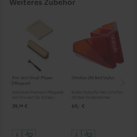
Weiteres Zubehör
Pro-Ject Vinyl-Player
Ortofon 2M Red Stylus
Or
Pflegeset
To
Exklusives Premium-Pflegeset
Ersatz-Stylus für den Ortofon
Mo
von Pro-Ject für Schallplatten
2M Red Tonabnehmer
To
und - spieler, nur im Teufel
Ort
39,
€
69,
€
99
99
‐
Webshop erhältlich
leb
wa