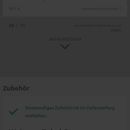
W.P. K.
(automatisch übersetzt *)
*
10
/ 39
automatisiert übersetzt durch
DeepL
MEHR ANZEIGEN
Zubehör
Notwendiges Zubehör ist im Lieferumfang
enthalten.