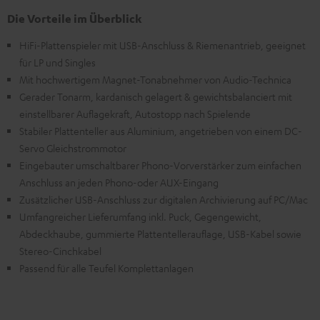
Die Vorteile im Überblick
HiFi-Plattenspieler mit USB-Anschluss & Riemenantrieb, geeignet
für LP und Singles
Mit hochwertigem Magnet-Tonabnehmer von Audio-Technica
Gerader Tonarm, kardanisch gelagert & gewichtsbalanciert mit
einstellbarer Auflagekraft, Autostopp nach Spielende
Stabiler Plattenteller aus Aluminium, angetrieben von einem DC-
Servo Gleichstrommotor
Eingebauter umschaltbarer Phono-Vorverstärker zum einfachen
Anschluss an jeden Phono-oder AUX-Eingang
Zusätzlicher USB-Anschluss zur digitalen Archivierung auf PC/Mac
Umfangreicher Lieferumfang inkl. Puck, Gegengewicht,
Abdeckhaube, gummierte Plattentellerauflage, USB-Kabel sowie
Stereo-Cinchkabel
Passend für alle Teufel Komplettanlagen