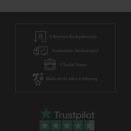
h
e
m
e
8 Wochen Rückgaberecht
Kostenloser Rückversand
9 Teufel Stores
Mehr als 45 Jahre Erfahrung