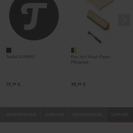
Teufel
Pro-
Teufel SLIPMAT
Pro-Ject Vinyl-Player
SLIPMAT
Ject
Pflegeset
Schwarz
Vinyl-
Player
Pflegeset
19,
€
39,
€
99
99
Schwarz
/
Gold
BEWERTUNGEN
ZUBEHÖR
LIEFERUMFANG
SUPPORT