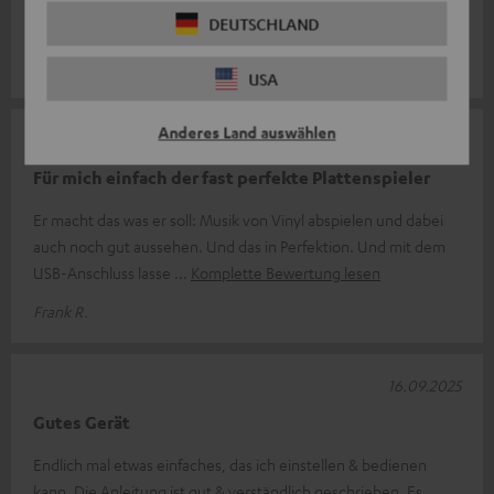
ein wenig übersensibel zu sein, da man jede Berührung über
DEUTSCHLAND
die Lautspreche
Komplette Bewertung lesen
Robert H.
USA
Anderes Land auswählen
22.10.2025
Für mich einfach der fast perfekte Plattenspieler
Er macht das was er soll: Musik von Vinyl abspielen und dabei
auch noch gut aussehen. Und das in Perfektion. Und mit dem
USB-Anschluss lasse
Komplette Bewertung lesen
Frank R.
16.09.2025
Gutes Gerät
Endlich mal etwas einfaches, das ich einstellen & bedienen
kann. Die Anleitung ist gut & verständlich geschrieben. Es