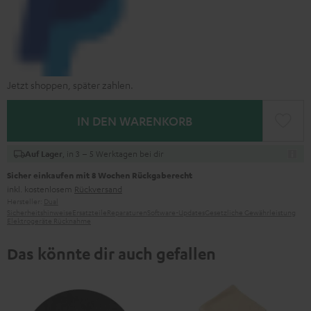
Jetzt shoppen, später zahlen.
IN DEN WARENKORB
, in 3 – 5 Werktagen bei dir
Auf Lager
Sicher einkaufen mit 8 Wochen Rückgaberecht
inkl. kostenlosem
Rückversand
Hersteller:
Dual
Sicherheitshinweise
Ersatzteile
Reparaturen
Software-Updates
Gesetzliche Gewährleistung
Elektrogeräte Rücknahme
Das könnte dir auch gefallen