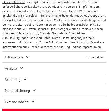
„Alles ablehnen“
bestätigst du unsere Grundeinstellung, bei der wir nur
SCHWEIZ
BLUETOOTH-LAUTSPRECHER
PARTNERPROGRAMM
erforderliche Cookies aktivieren. Damit erhältst du zwar Empfehlungen,
diese werden jedoch zufällig ausgewählt. Personalisierte Werbung und
KOPFHÖRER
Inhalte, die wirklich relevant für dich sind, erhältst du mit
„Alles akzeptieren“
.
NIEDERLANDE
BLOG
Hier willigst du der Verwendung aller Cookies ein sowie der Weitergabe und
der Verarbeitung deiner Daten in Staaten außerhalb der EU/des EWR. Für
BLUETOOTH-KOPFHÖRER
NEWSLETTER
eine individuelle Auswahl kannst du jede Kategorie auch einzeln aktivieren
BELGIEN
bzw. deaktivieren und mit
„Auswahl übernehmen“
bestätigen.
STEREOANLAGEN
Alle Einwilligungen kannst du unter „Daten-Einstellungen“ jederzeit
STORES
anpassen und mit Wirkung für die Zukunft widerrufen. Schau dir für weitere
FRANKREICH
LAUTSPRECHER
Informationen auch unsere
Datenschutzerklärung
und das
Impressum
an.
DEINE VORTEILE BEI TEUFEL
Erforderlich
Immer aktiv
POLEN
ULTIMA-SERIE
TEUFEL STORY
Analyse
IN-EAR-KOPFHÖRER
SPANIEN
UNSER MANAGEMENT
Marketing
FANSHOP
NACHHALTIGKEIT
ITALIEN
NEUHEITEN
Personalisierung
Technische Änderungen, Tippfehler und Irrtum vorbehalten. Das auf unseren
UNSERE WERTE
Fotos abgebildete Zubehör ist nicht im Lieferumfang enthalten. Etwaige
USA
Entsorgungsgebühren für Batterien sind im Preis inbegriffen.
Externe Inhalte
BILDUNGSRABATT