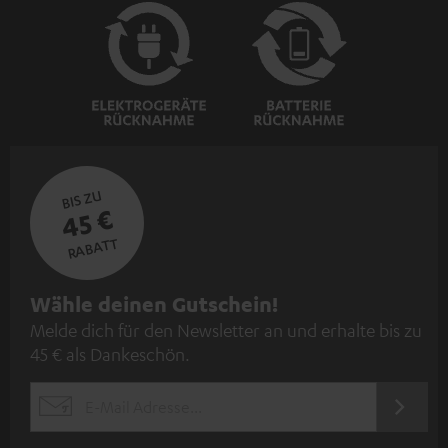
BIS ZU
45 €
RABATT
N
Wähle deinen Gutschein!
Melde dich für den Newsletter an und erhalte bis zu
e
45 € als Dankeschön.
w
s
JETZT
EMAIL
l
ANME
WIDGET