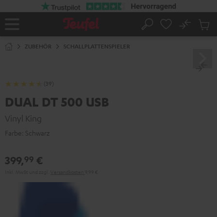
ZUM
NHALT
RINGEN
No
Abs
Startseite
Suche
Artike
im
ZUBEHÖR
SCHALLPLATTENSPIELER
Waren
(39)
DUAL DT 500 USB
Vinyl King
Farbe:
Schwarz
399,
€
99
Inkl. MwSt
und zzgl.
Versandkosten
9,99 €