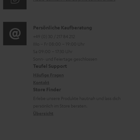
t
i
n
l
u
r
o
z
a
d
o
n
u
d
i
K
Persönliche Kaufberatung
g
e
m
e
o
o
+49 (0) 30 / 217 84 212
e
n
V
n
Mo – Fr 08:00 – 19:00 Uhr
-
n
r
z
e
Sa 09:00 – 17:30 Uhr
L
t
ä
u
r
Sonn- und Feiertage geschlossen
e
a
t
Teufel Support
r
s
x
k
e
Häufige Fragen
G
a
i
Kontakt
t
R
a
n
Store Finder
k
d
ü
r
d
Erlebe unsere Produkte hautnah und lass dich
o
a
c
a
persönlich im Store beraten.
n
t
k
Übersicht
n
e
n
t
n
a
i