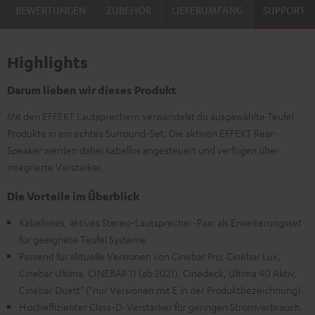
BEWERTUNGEN
ZUBEHÖR
LIEFERUMFANG
SUPPORT
Highlights
Darum lieben wir dieses Produkt
Mit den EFFEKT Lautsprechern verwandelst du ausgewählte Teufel
Produkte in ein echtes Surround-Set. Die aktiven EFFEKT Rear-
Speaker werden dabei kabellos angesteuert und verfügen über
integrierte Verstärker.
Die Vorteile im Überblick
Kabelloses, aktives Stereo-Lautsprecher-Paar als Erweiterungsset
für geeignete Teufel Systeme
Passend für aktuelle Versionen von Cinebar Pro, Cinebar Lux,
Cinebar Ultima, CINEBAR 11 (ab 2021), Cinedeck, Ultima 40 Aktiv,
Cinebar Duett* (*nur Versionen mit E in der Produktbezeichnung)
Hocheffizienter Class-D-Verstärker für geringen Stromverbrauch