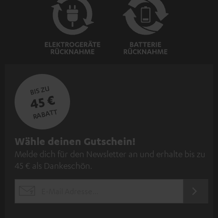
BIS ZU
45 €
RABATT
N
Wähle deinen Gutschein!
Melde dich für den Newsletter an und erhalte bis zu
e
45 € als Dankeschön.
w
s
JETZT
EMAIL
l
ANME
WIDGET
e