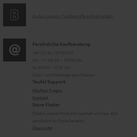
a
s
u
k
t
n
A
Audio-Lexikon: Fachbegriffe schnell erklärt
t
i
t
u
r
o
e
d
o
n
r
i
K
Persönliche Kaufberatung
g
e
l
o
o
+49 (0) 30 / 217 84 212
e
n
Mo – Fr 08:00 – 19:00 Uhr
a
-
n
r
z
Sa 09:00 – 17:30 Uhr
d
L
t
ä
u
Sonn- und Feiertage geschlossen
e
e
a
t
Teufel Support
r
n
x
k
e
Häufige Fragen
G
i
Kontakt
t
R
a
Store Finder
k
d
ü
r
Erlebe unsere Produkte hautnah und lass dich
o
a
c
a
persönlich im Store beraten.
n
t
k
Übersicht
n
e