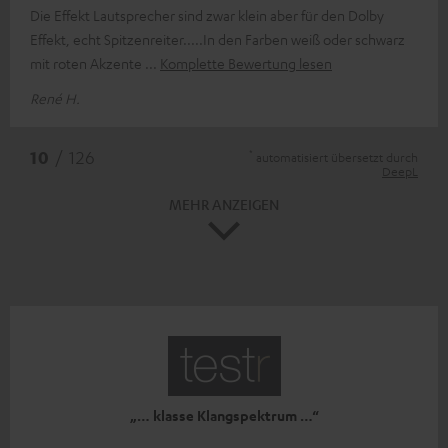
Die Effekt Lautsprecher sind zwar klein aber für den Dolby
Effekt, echt Spitzenreiter.....In den Farben weiß oder schwarz
mit roten Akzente
Komplette Bewertung lesen
René H.
*
10
/ 126
automatisiert übersetzt durch
DeepL
MEHR ANZEIGEN
„… klasse Klangspektrum …“