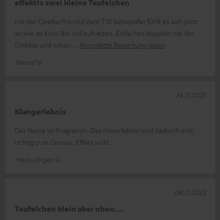
effektiv zwei kleine Teufelchen
mit der CinebarPro und dem T10 Subwoofer fühlt es sich jetzt
an wie im Kino! Bin voll zufrieden. Einfaches koppeln mit der
Cinebar und schon
Komplette Bewertung lesen
Marcel V.
24.11.2023
Klangerlebnis
Der Name ist Programm. Das Hörerlebnis wird dadurch erst
richtig zum Genuss. Effekt wirkt.
Hans-Jürgen G.
08.11.2023
Teufelchen klein aber ohoo....