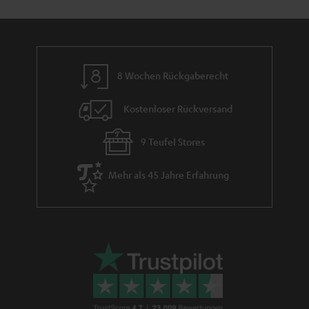
n
t
n
a
i
h
e
m
8 Wochen Rückgaberecht
e
Kostenloser Rückversand
9 Teufel Stores
Mehr als 45 Jahre Erfahrung