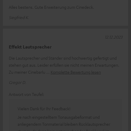
Alles bestens. Gute Erweiterung zum Cinedeck.
Siegfried K.
12.12.2023
Effekt Lautsprecher
Die Lautsprecher und Ständer sind hochwertig gefertigt und
stehen gut aus. Leider erfüllen sie nicht meinen Erwartungen.
Zu meiner Cinebarlu
Komplette Bewertung lesen
Gregor D.
Antwort von Teufel:
Vielen Dank für Ihr Feedback!
Je nach eingestelltem Tonausgabeformat und
anliegendem Tonmaterial bleiben Rücklautsprecher
stumm, da dann kein entsprechender Rückkanal im