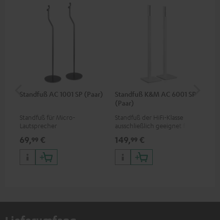
Standfuß AC 1001 SP (Paar)
Standfuß K&M AC 6001 SP
St
(Paar)
Fle
Standfuß für Micro-
Standfuß der HiFi-Klasse
Sta
Lautsprecher
ausschließlich geeignet für
aus
die EFFEKT-Funklautsprecher
die
69,
€
149,
€
19
99
99
und CONSONO 25 (CS 25 FCR-
und
Satelliten)
CO