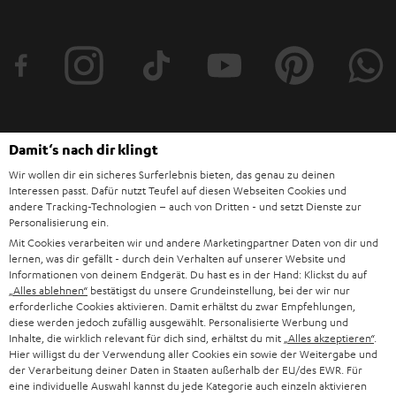
t
t
e
r
a
n
Damit‘s nach dir klingt
Kategorien
m
Wir wollen dir ein sicheres Surferlebnis bieten, das genau zu deinen
Interessen passt. Dafür nutzt Teufel auf diesen Webseiten Cookies und
HEIMKINO
e
andere Tracking-Technologien – auch von Dritten - und setzt Dienste zur
Unternehmen
Personalisierung ein.
l
HEIMKINO-KOMPLETTANLAGEN
Mit Cookies verarbeiten wir und andere Marketingpartner Daten von dir und
SUPPORT
d
Teufel Onlineshops
lernen, was dir gefällt - durch dein Verhalten auf unserer Website und
Informationen von deinem Endgerät. Du hast es in der Hand: Klickst du auf
SOUNDBAR
u
KARRIERE
„Alles ablehnen“
bestätigst du unsere Grundeinstellung, bei der wir nur
DEUTSCHLAND
n
erforderliche Cookies aktivieren. Damit erhältst du zwar Empfehlungen,
HIFI-LAUTSPRECHER
diese werden jedoch zufällig ausgewählt. Personalisierte Werbung und
PRESSE & MARKETING
g
Inhalte, die wirklich relevant für dich sind, erhältst du mit
„Alles akzeptieren“
.
ÖSTERREICH
Hier willigst du der Verwendung aller Cookies ein sowie der Weitergabe und
SMART HOME
GESCHÄFTSKUNDEN
der Verarbeitung deiner Daten in Staaten außerhalb der EU/des EWR. Für
eine individuelle Auswahl kannst du jede Kategorie auch einzeln aktivieren
SCHWEIZ
BLUETOOTH-LAUTSPRECHER