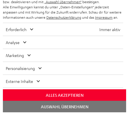
bzw. deaktivieren und mit
„Auswahl übernehmen“
bestätigen.
PARTNERPROGRAMM
Alle Einwilligungen kannst du unter „Daten-Einstellungen“ jederzeit
KOPFHÖRER
anpassen und mit Wirkung für die Zukunft widerrufen. Schau dir für weitere
NIEDERLANDE
BLOG
Informationen auch unsere
Datenschutzerklärung
und das
Impressum
an.
BLUETOOTH-KOPFHÖRER
NEWSLETTER
Erforderlich
Immer aktiv
BELGIEN
STEREOANLAGEN
STORES
Analyse
FRANKREICH
LAUTSPRECHER
DEINE VORTEILE BEI TEUFEL
Marketing
POLEN
ULTIMA-SERIE
TEUFEL STORY
Personalisierung
IN-EAR-KOPFHÖRER
SPANIEN
UNSER MANAGEMENT
Externe Inhalte
FANSHOP
NACHHALTIGKEIT
ITALIEN
ALLES AKZEPTIEREN
NEUHEITEN
Technische Änderungen, Tippfehler und Irrtum vorbehalten. Das auf unseren
UNSERE WERTE
Chat
AUSWAHL ÜBERNEHMEN
Fotos abgebildete Zubehör ist nicht im Lieferumfang enthalten. Etwaige
starten
USA
Entsorgungsgebühren für Batterien sind im Preis inbegriffen.
BILDUNGSRABATT
©2026 Lautsprecher Teufel GmbH - All rights reserved.
WEITERE LÄNDER
GESCHENKGUTSCHEIN