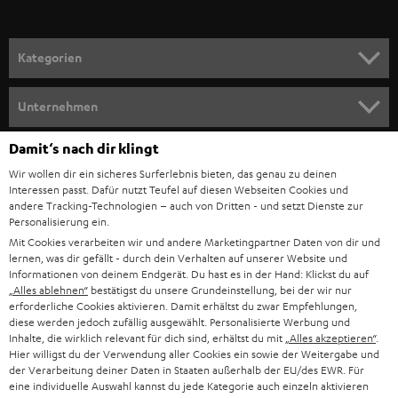
a
n
Kategorien
m
HEIMKINO
e
Unternehmen
l
HEIMKINO-KOMPLETTANLAGEN
SUPPORT
Damit‘s nach dir klingt
d
Teufel Onlineshops
Wir wollen dir ein sicheres Surferlebnis bieten, das genau zu deinen
SOUNDBAR
u
KARRIERE
Interessen passt. Dafür nutzt Teufel auf diesen Webseiten Cookies und
DEUTSCHLAND
n
andere Tracking-Technologien – auch von Dritten - und setzt Dienste zur
HIFI-LAUTSPRECHER
Personalisierung ein.
PRESSE & MARKETING
g
Mit Cookies verarbeiten wir und andere Marketingpartner Daten von dir und
ÖSTERREICH
SMART HOME
lernen, was dir gefällt - durch dein Verhalten auf unserer Website und
GESCHÄFTSKUNDEN
Informationen von deinem Endgerät. Du hast es in der Hand: Klickst du auf
„Alles ablehnen“
bestätigst du unsere Grundeinstellung, bei der wir nur
SCHWEIZ
BLUETOOTH-LAUTSPRECHER
PARTNERPROGRAMM
erforderliche Cookies aktivieren. Damit erhältst du zwar Empfehlungen,
diese werden jedoch zufällig ausgewählt. Personalisierte Werbung und
KOPFHÖRER
Inhalte, die wirklich relevant für dich sind, erhältst du mit
„Alles akzeptieren“
.
NIEDERLANDE
BLOG
Hier willigst du der Verwendung aller Cookies ein sowie der Weitergabe und
der Verarbeitung deiner Daten in Staaten außerhalb der EU/des EWR. Für
BLUETOOTH-KOPFHÖRER
NEWSLETTER
eine individuelle Auswahl kannst du jede Kategorie auch einzeln aktivieren
BELGIEN