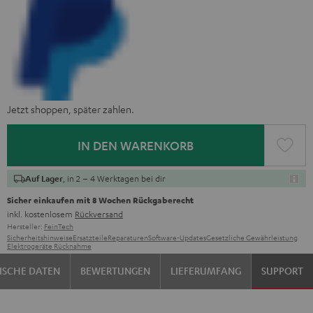
Jetzt shoppen, später zahlen.
IN DEN WARENKORB
, in 2 – 4 Werktagen bei dir
Auf Lager
Sicher einkaufen mit 8 Wochen Rückgaberecht
inkl. kostenlosem
Rückversand
Hersteller:
FeinTech
Sicherheitshinweise
Ersatzteile
Reparaturen
Software-Updates
Gesetzliche Gewährleistung
Elektrogeräte Rücknahme
ISCHE DATEN
BEWERTUNGEN
LIEFERUMFANG
SUPPORT