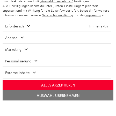
bzw. deaktivieren und mit
„Auswahl übernehmen“
bestätigen.
STEREOANLAGEN
Alle Einwilligungen kannst du unter „Daten-Einstellungen“ jederzeit
STORES
anpassen und mit Wirkung für die Zukunft widerrufen. Schau dir für weitere
FRANKREICH
LAUTSPRECHER
Informationen auch unsere
Datenschutzerklärung
und das
Impressum
an.
DEINE VORTEILE BEI TEUFEL
Erforderlich
Immer aktiv
POLEN
ULTIMA-SERIE
TEUFEL STORY
Analyse
IN-EAR-KOPFHÖRER
SPANIEN
UNSER MANAGEMENT
Marketing
FANSHOP
NACHHALTIGKEIT
ITALIEN
NEUHEITEN
Personalisierung
Technische Änderungen, Tippfehler und Irrtum vorbehalten. Das auf unseren
UNSERE WERTE
Fotos abgebildete Zubehör ist nicht im Lieferumfang enthalten. Etwaige
USA
Entsorgungsgebühren für Batterien sind im Preis inbegriffen.
Externe Inhalte
BILDUNGSRABATT
©2026 Lautsprecher Teufel GmbH - All rights reserved.
WEITERE LÄNDER
ALLES AKZEPTIEREN
GESCHENKGUTSCHEIN
Chat
Impressum
AGB
Datenschutz
Daten-Einstellungen
EU Data Act
AUSWAHL ÜBERNEHMEN
starten
BARRIEREFREIHEIT
Vertrag widerrufen