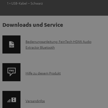
1 × USB-Kabel – Schwarz
Downloads und Service
D
Bedienungsanleitung: FeinTech HDMI Audio
Extractor Bluetooth
o
k
u
m
P
Hilfe zu diesem Produkt
e
r
n
o
t
d
e
I
Versandinfos
u
z