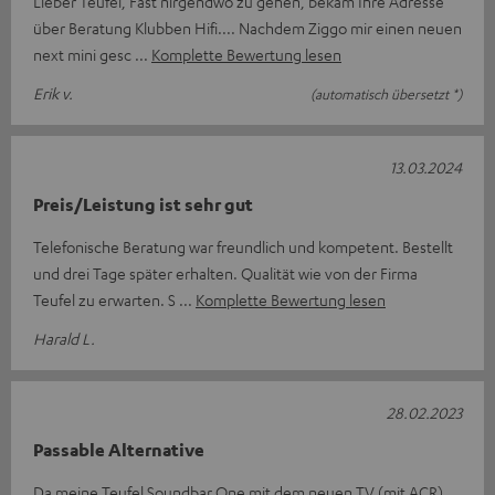
Lieber Teufel, Fast nirgendwo zu gehen, bekam Ihre Adresse
über Beratung Klubben Hifi.... Nachdem Ziggo mir einen neuen
next mini gesc
Komplette Bewertung lesen
Erik v.
(automatisch übersetzt *)
13.03.2024
Preis/Leistung ist sehr gut
Telefonische Beratung war freundlich und kompetent. Bestellt
und drei Tage später erhalten. Qualität wie von der Firma
Teufel zu erwarten. S
Komplette Bewertung lesen
Harald L.
28.02.2023
Passable Alternative
Da meine Teufel Soundbar One mit dem neuen TV (mit ACR)