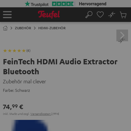
ZUM
NHALT
RINGEN
No
Abs
Startseite
Suche
Artike
im
ZUBEHÖR
HDMI-ZUBEHÖR
Waren
(4)
FeinTech HDMI Audio Extractor
Bluetooth
Zubehör mal clever
Farbe:
Schwarz
74,
€
99
Inkl. MwSt
und zzgl.
Versandkosten
2,99 €