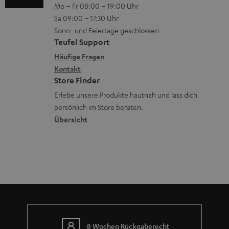
V
Mo – Fr 08:00 – 19:00 Uhr
-
n
r
z
e
Sa 09:00 – 17:30 Uhr
L
t
ä
u
r
Sonn- und Feiertage geschlossen
e
a
t
Teufel Support
r
s
x
k
e
Häufige Fragen
G
a
i
Kontakt
t
R
a
n
Store Finder
k
d
ü
r
d
Erlebe unsere Produkte hautnah und lass dich
o
a
c
a
persönlich im Store beraten.
n
t
k
Übersicht
n
e
n
t
n
a
i
h
e
m
e
8 Wochen Rückgaberecht