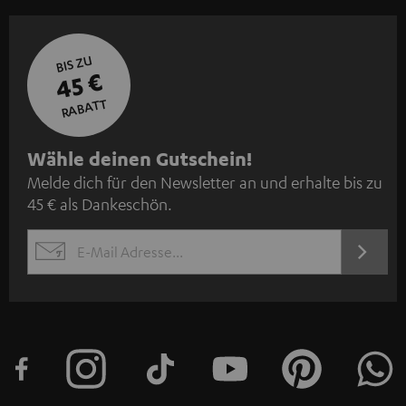
BIS ZU
45 €
RABATT
N
Wähle deinen Gutschein!
Melde dich für den Newsletter an und erhalte bis zu
e
45 € als Dankeschön.
w
s
JETZT
EMAIL
l
ANME
WIDGET
e
t
t
e
r